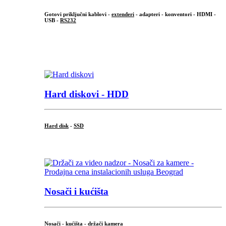
Gotovi priključni kablovi -
extenderi
- adapteri - konventori - HDMI -
USB -
RS232
...
.
Hard diskovi - HDD
Hard disk
-
SSD
...
Nosači i kućišta
Nosači - kućišta - držači kamera