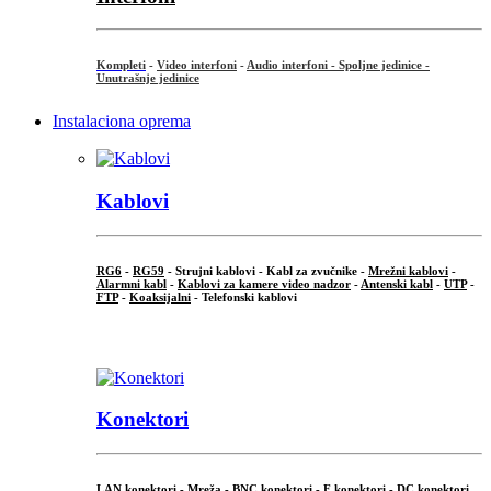
Kompleti
-
Video interfoni
-
Audio interfoni - Spoljne jedinice -
Unutrašnje jedinice
Instalaciona oprema
Kablovi
RG6
-
RG59
- Strujni kablovi - Kabl za zvučnike -
Mrežni kablovi
-
Alarmni kabl
-
Kablovi za kamere video nadzor
-
Antenski kabl
-
UTP
-
FTP
-
Koaksijalni
- Telefonski kablovi
...
Konektori
LAN konektori - Mreža -
BNC konektori
-
F konektori
-
DC konektori