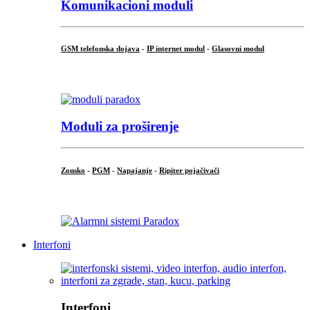
Komunikacioni moduli
GSM telefonska dojava
-
IP internet modul
-
Glasovni modul
...
Moduli za proširenje
Zonsko
-
PGM
-
Napajanje
-
Ripiter pojačivači
...
Interfoni
Interfoni