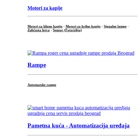
Motori za kapije
Motori za klizne kapije
-
Motori za krilne kapije
-
Signalne lampe
-
Zubčasta letva
-
Senzor (Fotoćelija)
...
Rampe
Automatske rampe
...
Pametna kuća - Automatizacija uređaja