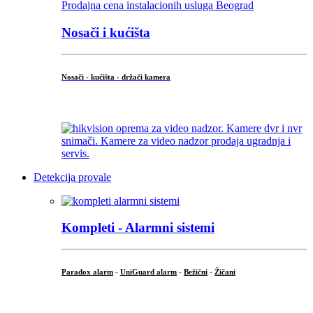
Nosači i kućišta
Nosači - kućišta - držači kamera
...
Detekcija provale
Kompleti - Alarmni sistemi
Paradox alarm
-
UniGuard alarm
-
Bežični
-
Žičani
...