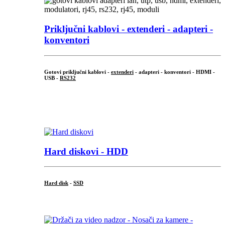
Priključni
kablovi - extenderi - adapteri -
konventori
Gotovi priključni kablovi -
extenderi
- adapteri - konventori - HDMI -
USB -
RS232
...
.
Hard diskovi - HDD
Hard disk
-
SSD
...