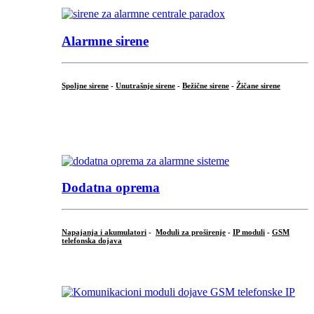
Alarmne sirene
Spoljne sirene
-
Unutrašnje sirene
-
Bežične sirene
-
Žičane sirene
...
.
Dodatna oprema
Napajanja i akumulatori
-
Moduli za proširenje
-
IP moduli
-
GSM
telefonska dojava
...