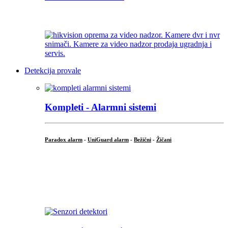
...
Detekcija provale
Kompleti - Alarmni sistemi
Paradox alarm
-
UniGuard alarm
-
Bežični
-
Žičani
...
...
.