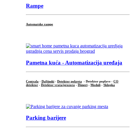
Rampe
Automatske rampe
...
Pametna kuća - Automatizacija uređaja
Centrala
-
Daljinski
-
Detektor pokreta
- Detektor poplave -
CO
detektor
-
Detektor vrata/prozora
-
Dimeri
-
Moduli
-
Sklopka
...
Parking barijere