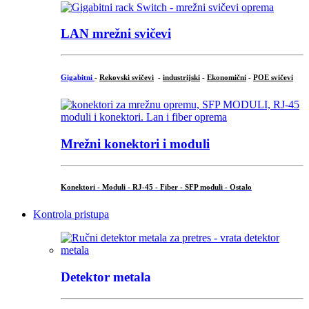
LAN mrežni svičevi
Gigabitni
-
Rekovski svičevi
-
industrijski
-
Ekonomični
-
POE svičevi
Mrežni konektori i moduli
Konektori - Moduli - RJ-45 - Fiber - SFP moduli - Ostalo
Kontrola pristupa
Detektor metala