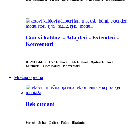
...
Gotovi kablovi - Adapteri - Extenderi -
Konventori
HDMI kablovi - USB kablovi - LAN kablovi - Optički kablovi -
Extenderi - Video baluni - Konventori
Mrežna oprema
Rek ormani
Stojeći
-
Zidni
-
Police
-
Fioke
-
Hlađenje