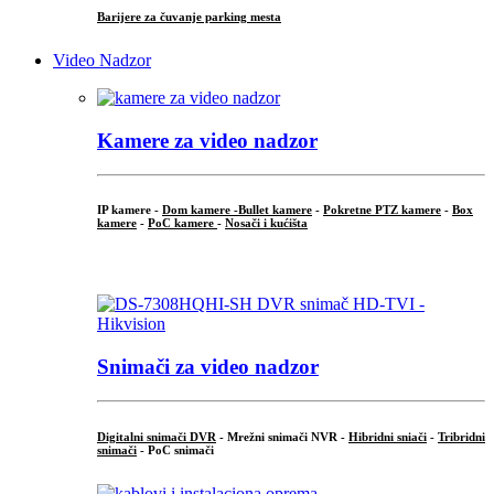
Barijere za čuvanje parking mesta
Video Nadzor
Kamere za video nadzor
IP kamere -
Dom kamere -
Bullet kamere
-
Pokretne PTZ kamere
-
Box
kamere
-
PoC kamere
-
Nosači i kućišta
.
Snimači za video nadzor
Digitalni snimači DVR
- Mrežni snimači NVR -
Hibridni sniači
-
Tribridni
snimači
- PoC snimači