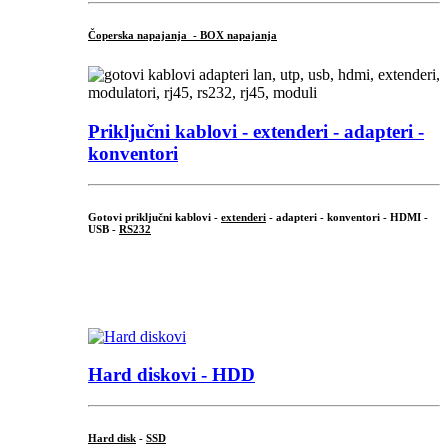
Čoperska napajanja - BOX napajanja
Priključni
kablovi - extenderi - adapteri -
konventori
Gotovi priključni kablovi -
extenderi
- adapteri - konventori - HDMI -
USB -
RS232
...
.
Hard diskovi - HDD
Hard disk
-
SSD