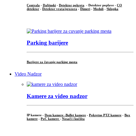
Centrala
-
Daljinski
-
Detektor pokreta
- Detektor poplave -
CO
detektor
-
Detektor vrata/prozora
-
Dimeri
-
Moduli
-
Sklopka
...
Parking barijere
Barijere za čuvanje parking mesta
Video Nadzor
Kamere za video nadzor
IP kamere -
Dom kamere -
Bullet kamere
-
Pokretne PTZ kamere
-
Box
kamere
-
PoC kamere
-
Nosači i kućišta
.