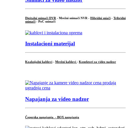
Digitalni snimači DVR
- Mrežni snimači NVR -
Hibridni sniači
-
Tribridni
snimači
- PoC snimači
Instalacioni materijal
Koaksijalni kablovi
-
Mrežni kablovi
-
Konektori za video nadzor
...
Napajanja za video nadzor
Čoperska napajanja - BOX napajanja