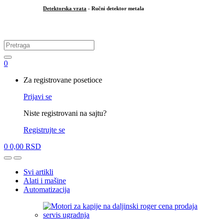
Detektorska vrata
- Ručni detektor metala
.
Search
for:
0
My
Za registrovane posetioce
Account
Prijavi se
Niste registrovani na sajtu?
Registrujte se
0
0,00
RSD
Open
Close
Svi artikli
Alati i mašine
Automatizacija