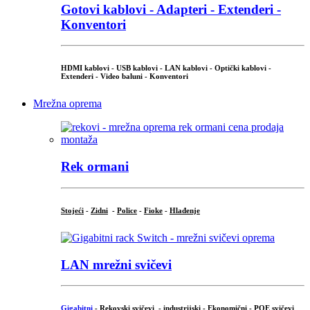
Gotovi kablovi - Adapteri - Extenderi -
Konventori
HDMI kablovi - USB kablovi - LAN kablovi - Optički kablovi -
Extenderi - Video baluni - Konventori
Mrežna oprema
Rek ormani
Stojeći
-
Zidni
-
Police
-
Fioke
-
Hlađenje
LAN mrežni svičevi
Gigabitni
-
Rekovski svičevi
-
industrijski
-
Ekonomični
-
POE svičevi