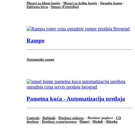
Motori za klizne kapije
-
Motori za krilne kapije
-
Signalne lampe
-
Zubčasta letva
-
Senzor (Fotoćelija)
...
Rampe
Automatske rampe
...
Pametna kuća - Automatizacija uređaja
Centrala
-
Daljinski
-
Detektor pokreta
- Detektor poplave -
CO
detektor
-
Detektor vrata/prozora
-
Dimeri
-
Moduli
-
Sklopka
...