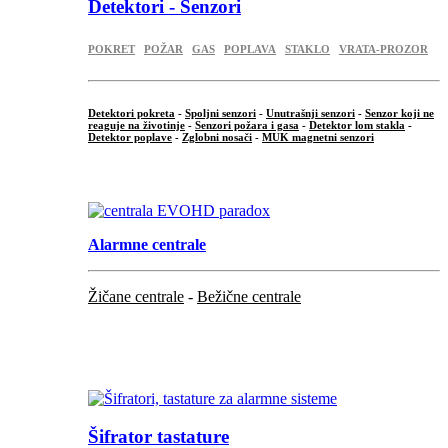
Detektori - Senzori
POKRET
POŽAR
GAS
POPLAVA
STAKLO
VRATA-PROZOR
Detektori pokreta
-
Spoljni senzori
-
Unutrašnji senzori
-
Senzor koji ne
reaguje na životinje
-
Senzori požara i gasa
-
Detektor lom stakla
-
Detektor poplave
-
Zglobni nosači
-
MUK magnetni senzori
.
Alarmne centrale
Žičane centrale
-
Bežične centrale
...
...
Šifrator tastature