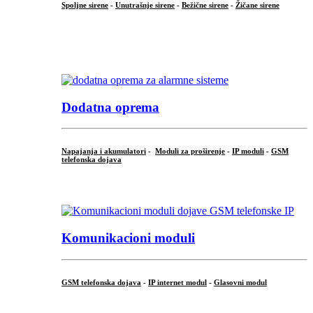
Spoljne sirene
-
Unutrašnje sirene
-
Bežične sirene
-
Žičane sirene
...
.
Dodatna oprema
Napajanja i akumulatori
-
Moduli za proširenje
-
IP moduli
-
GSM
telefonska dojava
...
Komunikacioni moduli
GSM telefonska dojava
-
IP internet modul
-
Glasovni modul
...