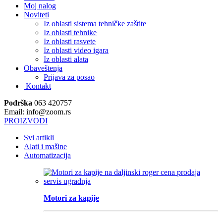
Moj nalog
Noviteti
Iz oblasti sistema tehničke zaštite
Iz oblasti tehnike
Iz oblasti rasvete
Iz oblasti video igara
Iz oblasti alata
Obaveštenja
Prijava za posao
Kontakt
Podrška
063 420757
Email: info@zoom.rs
PROIZVODI
Svi artikli
Alati i mašine
Automatizacija
Motori za kapije