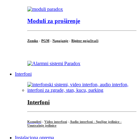
Moduli za proširenje
Zonsko
-
PGM
-
Napajanje
-
Ripiter pojačivači
...
Interfoni
Interfoni
Kompleti
-
Video interfoni
-
Audio interfoni - Spoljne jedinice -
Unutrašnje jedinice
Instalaciona oprema