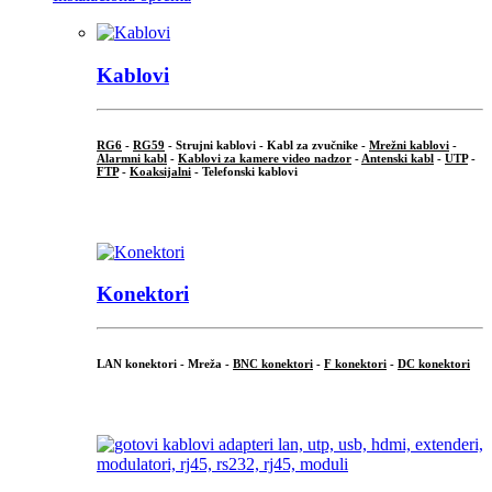
Kablovi
RG6
-
RG59
- Strujni kablovi - Kabl za zvučnike -
Mrežni kablovi
-
Alarmni kabl
-
Kablovi za kamere video nadzor
-
Antenski kabl
-
UTP
-
FTP
-
Koaksijalni
- Telefonski kablovi
...
Konektori
LAN konektori - Mreža -
BNC konektori
-
F konektori
-
DC konektori
...