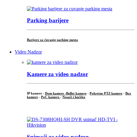
Parking barijere
Barijere za čuvanje parking mesta
Video Nadzor
Kamere za video nadzor
IP kamere -
Dom kamere -
Bullet kamere
-
Pokretne PTZ kamere
-
Box
kamere
-
PoC kamere
-
Nosači i kućišta
.
Snimači za video nadzor