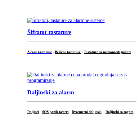
...
Šifrator tastature
Žičane tastature
-
Bežične tastature
-
Tastature sa primopredajnikom
...
Daljinski za alarm
Daljinci
-
SOS panik tasteri
-
Dvosmerni daljinski
-
Daljinski sa tagom
...
.