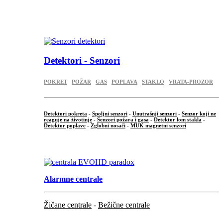
...
.
Detektori - Senzori
POKRET
POŽAR
GAS
POPLAVA
STAKLO
VRATA-PROZOR
Detektori pokreta
-
Spoljni senzori
-
Unutrašnji senzori
-
Senzor koji ne
reaguje na životinje
-
Senzori požara i gasa
-
Detektor lom stakla
-
Detektor poplave
-
Zglobni nosači
-
MUK magnetni senzori
.
Alarmne centrale
Žičane centrale
-
Bežične centrale
...