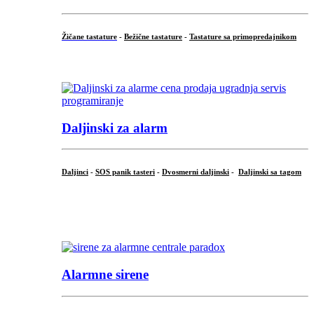
Žičane tastature
-
Bežične tastature
-
Tastature sa primopredajnikom
...
Daljinski za alarm
Daljinci
-
SOS panik tasteri
-
Dvosmerni daljinski
-
Daljinski sa tagom
...
.
Alarmne sirene