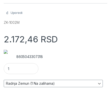
Uporedi
ZK-1002M
2.172,46
RSD
8605043307318
Ugradno stereo pojačalo 2x100W količina