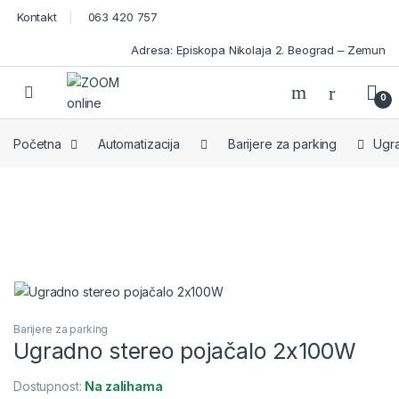
Skip to navigation
Skip to content
Kontakt
063 420 757
Adresa: Episkopa Nikolaja 2. Beograd – Zemun
Open
0
Početna
Automatizacija
Barijere za parking
Ugr
Barijere za parking
Ugradno stereo pojačalo 2x100W
Dostupnost:
Na zalihama