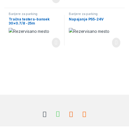
Barijere za parking
Barijere za parking
Tračna testera-bansek
Napajanje PS5-24V
30×0.7/8 -25m
Brands Carousel