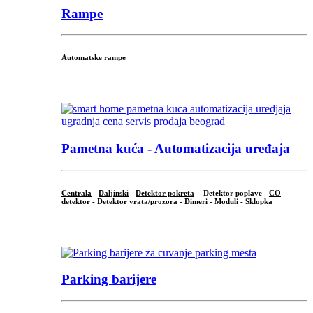
Rampe
Automatske rampe
...
Pametna kuća - Automatizacija uređaja
Centrala
-
Daljinski
-
Detektor pokreta
- Detektor poplave -
CO
detektor
-
Detektor vrata/prozora
-
Dimeri
-
Moduli
-
Sklopka
...
Parking barijere