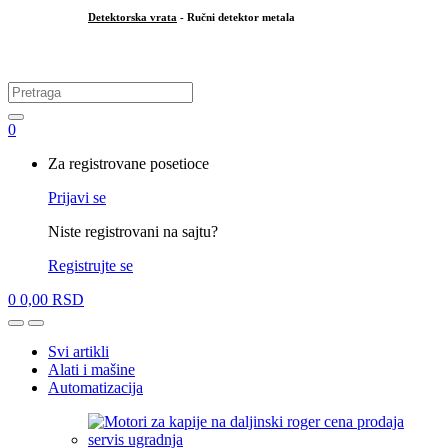
Detektorska vrata
- Ručni detektor metala
.
Search
for:
0
My
Za registrovane posetioce
Account
Prijavi se
Niste registrovani na sajtu?
Registrujte se
0
0,00
RSD
Open
Close
Svi artikli
Alati i mašine
Automatizacija