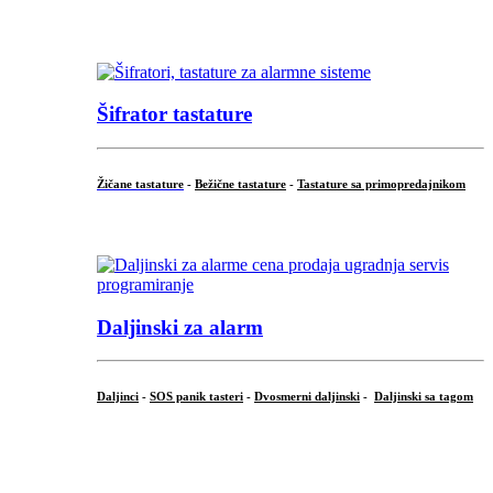
...
Šifrator tastature
Žičane tastature
-
Bežične tastature
-
Tastature sa primopredajnikom
...
Daljinski za alarm
Daljinci
-
SOS panik tasteri
-
Dvosmerni daljinski
-
Daljinski sa tagom
...
.