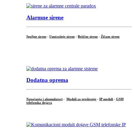
Alarmne sirene
Spoljne sirene
-
Unutrašnje sirene
-
Bežične sirene
-
Žičane sirene
...
.
Dodatna oprema
Napajanja i akumulatori
-
Moduli za proširenje
-
IP moduli
-
GSM
telefonska dojava
...