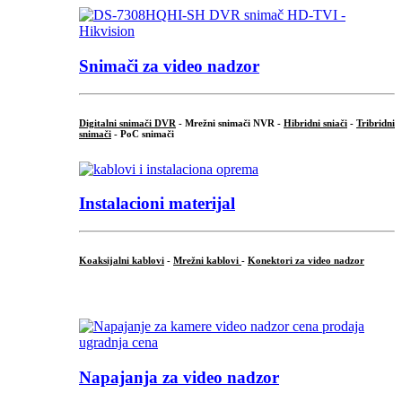
Snimači za video nadzor
Digitalni snimači DVR
- Mrežni snimači NVR -
Hibridni sniači
-
Tribridni
snimači
- PoC snimači
Instalacioni materijal
Koaksijalni kablovi
-
Mrežni kablovi
-
Konektori za video nadzor
...
Napajanja za video nadzor