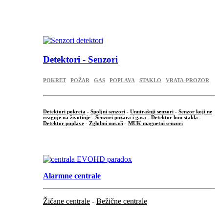
...
.
Detektori - Senzori
POKRET
POŽAR
GAS
POPLAVA
STAKLO
VRATA-PROZOR
Detektori pokreta
-
Spoljni senzori
-
Unutrašnji senzori
-
Senzor koji ne
reaguje na životinje
-
Senzori požara i gasa
-
Detektor lom stakla
-
Detektor poplave
-
Zglobni nosači
-
MUK magnetni senzori
.
Alarmne centrale
Žičane centrale
-
Bežične centrale
...