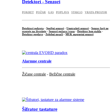
Detektori - Senzori
POKRET
POŽAR
GAS
POPLAVA
STAKLO
VRATA-PROZOR
Detektori pokreta
-
Spoljni senzori
-
Unutrašnji senzori
-
Senzor koji ne
reaguje na životinje
-
Senzori požara i gasa
-
Detektor lom stakla
-
Detektor poplave
-
Zglobni nosači
-
MUK magnetni senzori
.
Alarmne centrale
Žičane centrale
-
Bežične centrale
...
...
Šifrator tastature