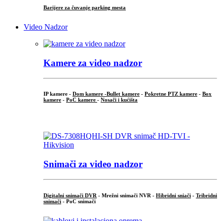
Barijere za čuvanje parking mesta
Video Nadzor
Kamere za video nadzor
IP kamere -
Dom kamere -
Bullet kamere
-
Pokretne PTZ kamere
-
Box
kamere
-
PoC kamere
-
Nosači i kućišta
.
Snimači za video nadzor
Digitalni snimači DVR
- Mrežni snimači NVR -
Hibridni sniači
-
Tribridni
snimači
- PoC snimači