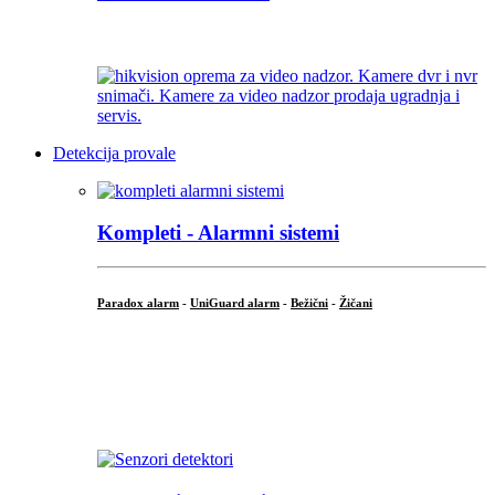
...
Detekcija provale
Kompleti - Alarmni sistemi
Paradox alarm
-
UniGuard alarm
-
Bežični
-
Žičani
...
...
.