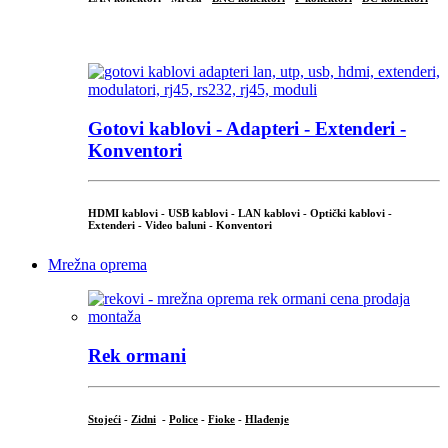
...
Gotovi kablovi - Adapteri - Extenderi -
Konventori
HDMI kablovi - USB kablovi - LAN kablovi - Optički kablovi -
Extenderi - Video baluni - Konventori
Mrežna oprema
Rek ormani
Stojeći
-
Zidni
-
Police
-
Fioke
-
Hlađenje