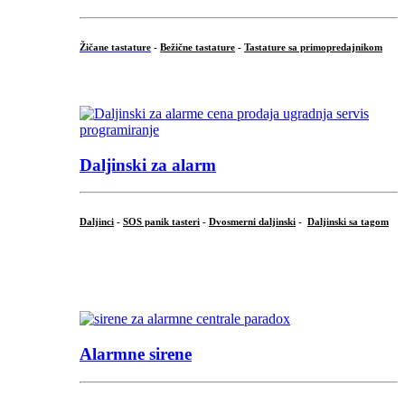
Žičane tastature
-
Bežične tastature
-
Tastature sa primopredajnikom
...
Daljinski za alarm
Daljinci
-
SOS panik tasteri
-
Dvosmerni daljinski
-
Daljinski sa tagom
...
.
Alarmne sirene