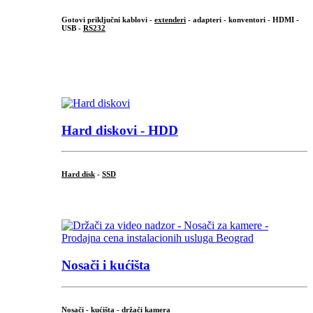
Gotovi priključni kablovi -
extenderi
- adapteri - konventori - HDMI -
USB -
RS232
...
.
Hard diskovi - HDD
Hard disk
-
SSD
...
Nosači i kućišta
Nosači - kućišta - držači kamera