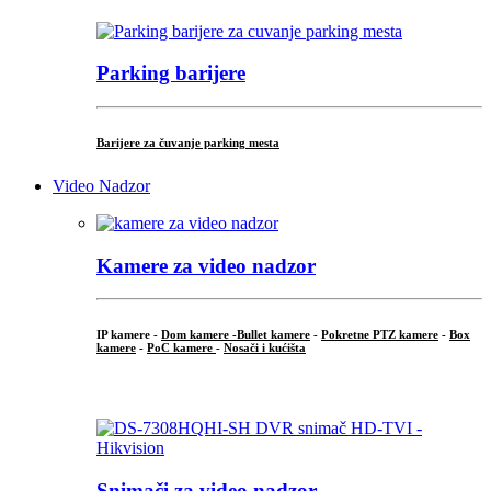
Parking barijere
Barijere za čuvanje parking mesta
Video Nadzor
Kamere za video nadzor
IP kamere -
Dom kamere -
Bullet kamere
-
Pokretne PTZ kamere
-
Box
kamere
-
PoC kamere
-
Nosači i kućišta
.
Snimači za video nadzor