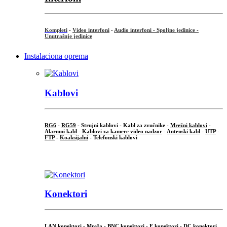
Kompleti
-
Video interfoni
-
Audio interfoni - Spoljne jedinice -
Unutrašnje jedinice
Instalaciona oprema
Kablovi
RG6
-
RG59
- Strujni kablovi - Kabl za zvučnike -
Mrežni kablovi
-
Alarmni kabl
-
Kablovi za kamere video nadzor
-
Antenski kabl
-
UTP
-
FTP
-
Koaksijalni
- Telefonski kablovi
...
Konektori
LAN konektori - Mreža -
BNC konektori
-
F konektori
-
DC konektori