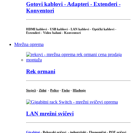
Gotovi kablovi - Adapteri - Extenderi -
Konventori
HDMI kablovi - USB kablovi - LAN kablovi - Optički kablovi -
Extenderi - Video baluni - Konventori
Mrežna oprema
Rek ormani
Stojeći
-
Zidni
-
Police
-
Fioke
-
Hlađenje
LAN mrežni svičevi
Gigabitni
-
Rekovski svičevi
-
industrijski
-
Ekonomični
-
POE svičevi