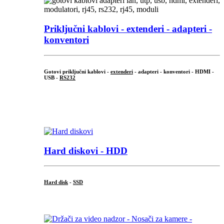
Priključni
kablovi - extenderi - adapteri -
konventori
Gotovi priključni kablovi -
extenderi
- adapteri - konventori - HDMI -
USB -
RS232
...
.
Hard diskovi - HDD
Hard disk
-
SSD
...