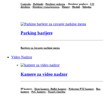
Centrala
-
Daljinski
-
Detektor pokreta
- Detektor poplave -
CO
detektor
-
Detektor vrata/prozora
-
Dimeri
-
Moduli
-
Sklopka
...
Parking barijere
Barijere za čuvanje parking mesta
Video Nadzor
Kamere za video nadzor
IP kamere -
Dom kamere -
Bullet kamere
-
Pokretne PTZ kamere
-
Box
kamere
-
PoC kamere
-
Nosači i kućišta
.