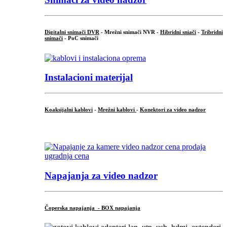
Digitalni snimači DVR
- Mrežni snimači NVR -
Hibridni sniači
-
Tribridni
snimači
- PoC snimači
Instalacioni materijal
Koaksijalni kablovi
-
Mrežni kablovi
-
Konektori za video nadzor
...
Napajanja za video nadzor
Čoperska napajanja - BOX napajanja