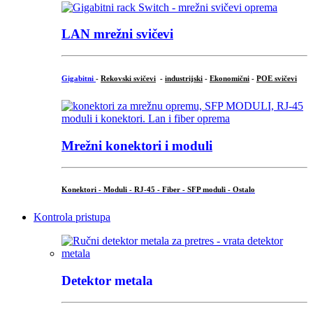
LAN mrežni svičevi
Gigabitni
-
Rekovski svičevi
-
industrijski
-
Ekonomični
-
POE svičevi
Mrežni konektori i moduli
Konektori - Moduli - RJ-45 - Fiber - SFP moduli - Ostalo
Kontrola pristupa
Detektor metala