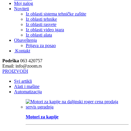
Moj nalog
Noviteti
Iz oblasti sistema tehničke zaštite
Iz oblasti tehnike
Iz oblasti rasvete
Iz oblasti video igara
Iz oblasti alata
Obaveštenja
Prijava za posao
Kontakt
Podrška
063 420757
Email: info@zoom.rs
PROIZVODI
Svi artikli
Alati i mašine
Automatizacija
Motori za kapije