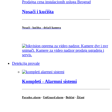
Nosači i kućišta
Nosači - kućišta - držači kamera
...
Detekcija provale
Kompleti - Alarmni sistemi
Paradox alarm
-
UniGuard alarm
-
Bežični
-
Žičani
...