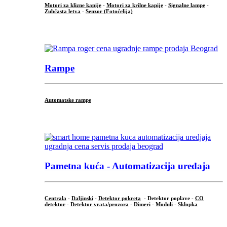
Motori za klizne kapije
-
Motori za krilne kapije
-
Signalne lampe
-
Zubčasta letva
-
Senzor (Fotoćelija)
...
Rampe
Automatske rampe
...
Pametna kuća - Automatizacija uređaja
Centrala
-
Daljinski
-
Detektor pokreta
- Detektor poplave -
CO
detektor
-
Detektor vrata/prozora
-
Dimeri
-
Moduli
-
Sklopka
...