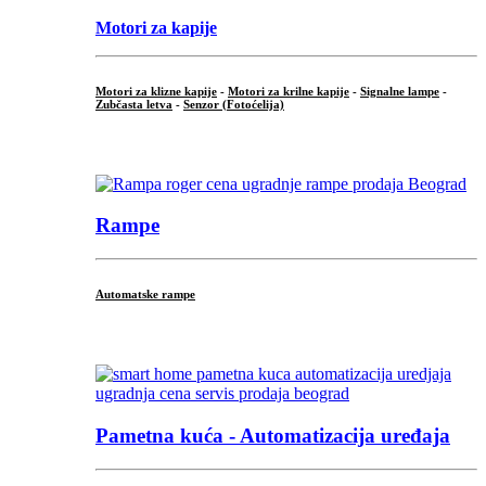
Motori za kapije
Motori za klizne kapije
-
Motori za krilne kapije
-
Signalne lampe
-
Zubčasta letva
-
Senzor (Fotoćelija)
...
Rampe
Automatske rampe
...
Pametna kuća - Automatizacija uređaja