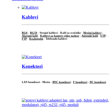
Kablovi
RG6
-
RG59
- Strujni kablovi - Kabl za zvučnike -
Mrežni kablovi
-
Alarmni kabl
-
Kablovi za kamere video nadzor
-
Antenski kabl
-
UTP
-
FTP
-
Koaksijalni
- Telefonski kablovi
...
Konektori
LAN konektori - Mreža -
BNC konektori
-
F konektori
-
DC konektori
...