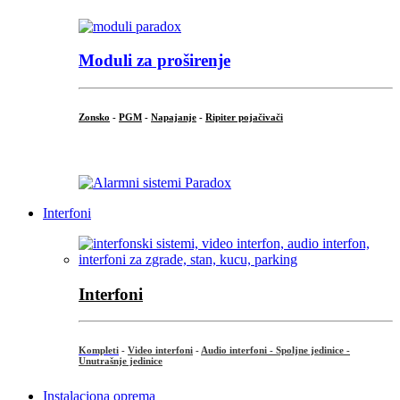
Moduli za proširenje
Zonsko
-
PGM
-
Napajanje
-
Ripiter pojačivači
...
Interfoni
Interfoni
Kompleti
-
Video interfoni
-
Audio interfoni - Spoljne jedinice -
Unutrašnje jedinice
Instalaciona oprema