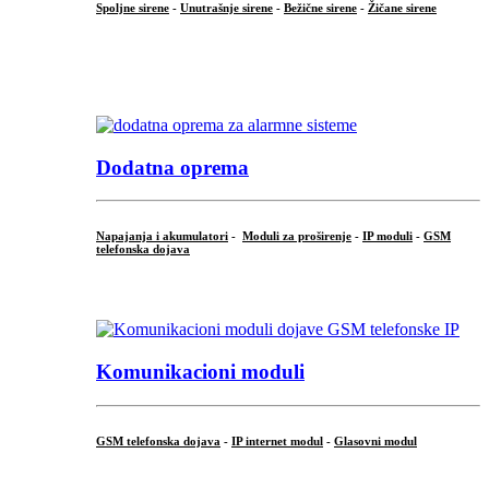
Spoljne sirene
-
Unutrašnje sirene
-
Bežične sirene
-
Žičane sirene
...
.
Dodatna oprema
Napajanja i akumulatori
-
Moduli za proširenje
-
IP moduli
-
GSM
telefonska dojava
...
Komunikacioni moduli
GSM telefonska dojava
-
IP internet modul
-
Glasovni modul
...