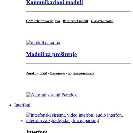
Komunikacioni moduli
GSM telefonska dojava
-
IP internet modul
-
Glasovni modul
...
Moduli za proširenje
Zonsko
-
PGM
-
Napajanje
-
Ripiter pojačivači
...
Interfoni
Interfoni