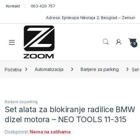
Skip to navigation
Skip to content
Kontakt
063 420 757
Adresa: Episkopa Nikolaja 2. Beograd – Zemun
Open
0
Početna
Automatizacija
Barijere za parking
Set
Barijere za parking
Set alata za blokiranje radilice BMW
dizel motora – NEO TOOLS 11-315
Dostupnost:
Nema na zalihama