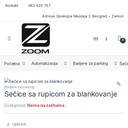
Skip to navigation
Skip to content
Kontakt
063 420 757
Adresa: Episkopa Nikolaja 2. Beograd – Zemun
Open
0
Početna
Automatizacija
Barijere za parking
Seči
Barijere za parking
Sečice sa rupicom za blankovanje
Dostupnost:
Nema na zalihama
Uporedi