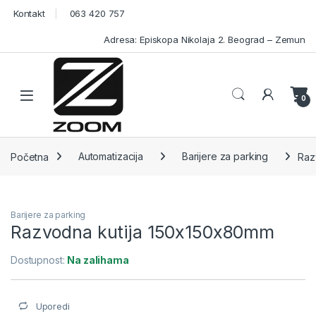
Skip to navigation
Skip to content
Kontakt
063 420 757
Adresa: Episkopa Nikolaja 2. Beograd – Zemun
Open
0
Početna
Automatizacija
Barijere za parking
Raz
Barijere za parking
Razvodna kutija 150x150x80mm
Dostupnost:
Na zalihama
Uporedi