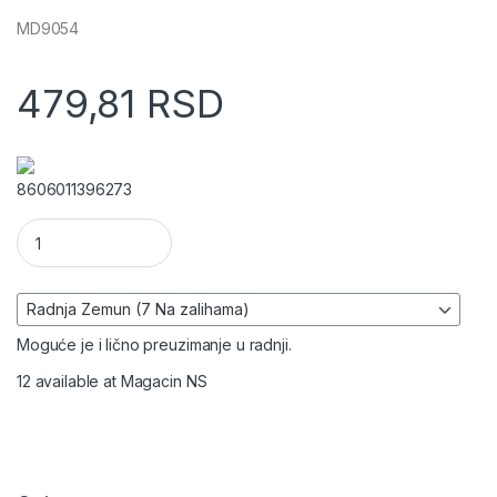
MD9054
479,81
RSD
8606011396273
Razvodna kutija 150x150x80mm količina
Moguće je i lično preuzimanje u radnji.
12 available at Magacin NS