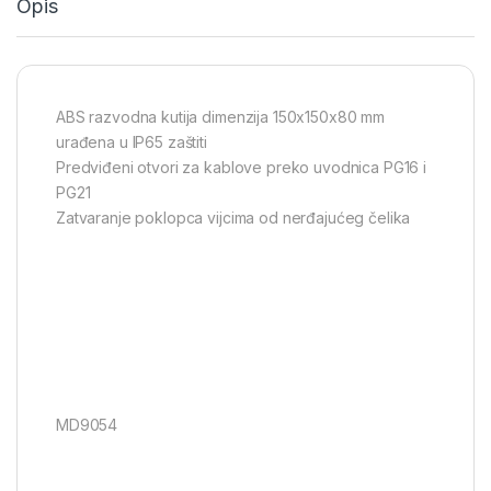
Opis
ABS razvodna kutija dimenzija 150x150x80 mm
urađena u IP65 zaštiti
Predviđeni otvori za kablove preko uvodnica PG16 i
PG21
Zatvaranje poklopca vijcima od nerđajućeg čelika
MD9054