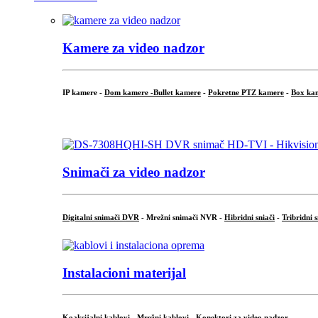
Kamere za video nadzor
IP kamere -
Dom kamere -
Bullet kamere
-
Pokretne PTZ kamere
-
Box ka
.
Snimači za video nadzor
Digitalni snimači DVR
- Mrežni snimači NVR -
Hibridni sniači
-
Tribridni 
Instalacioni materijal
Koaksijalni kablovi
-
Mrežni kablovi
-
Konektori za video nadzor