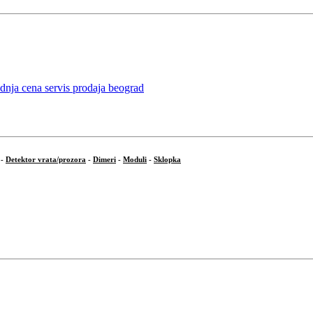
-
Detektor vrata/prozora
-
Dimeri
-
Moduli
-
Sklopka