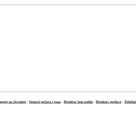
aguje na životinje
-
Senzori požara i gasa
-
Detektor lom stakla
-
Detektor poplave
-
Zglobni