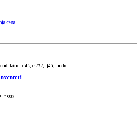
onventori
B -
RS232