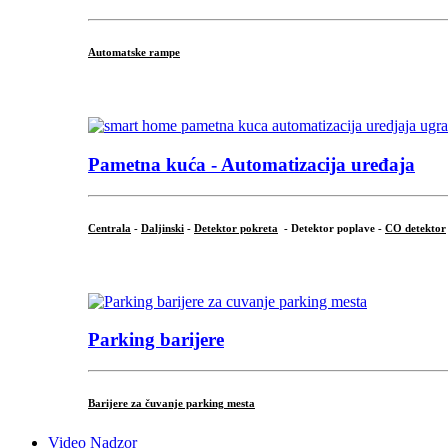
Automatske rampe
...
Pametna kuća - Automatizacija uređaja
Centrala
-
Daljinski
-
Detektor pokreta
- Detektor poplave -
CO detektor
...
Parking barijere
Barijere za čuvanje parking mesta
Video Nadzor