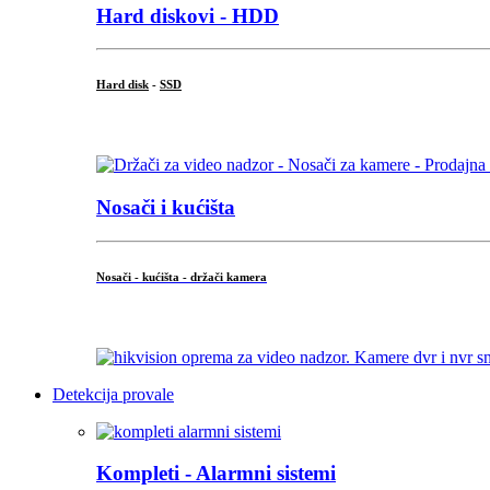
Hard diskovi - HDD
Hard disk
-
SSD
...
Nosači i kućišta
Nosači - kućišta - držači kamera
...
Detekcija provale
Kompleti - Alarmni sistemi