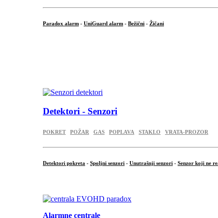
Paradox alarm
-
UniGuard alarm
-
Bežični
-
Žičani
...
...
.
Detektori - Senzori
POKRET
POŽAR
GAS
POPLAVA
STAKLO
VRATA-PROZOR
Detektori pokreta
-
Spoljni senzori
-
Unutrašnji senzori
-
Senzor koji ne re
.
Alarmne centrale