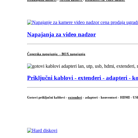
...
Napajanja za video nadzor
Čoperska napajanja - BOX napajanja
Priključni
kablovi - extenderi - adapteri - k
Gotovi priključni kablovi -
extenderi
- adapteri - konventori - HDMI - US
...
.