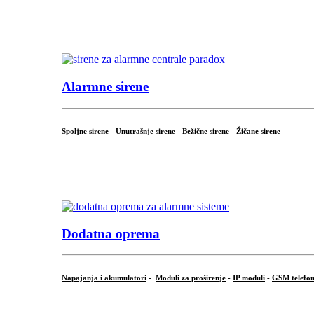
...
.
Alarmne sirene
Spoljne sirene
-
Unutrašnje sirene
-
Bežične sirene
-
Žičane sirene
...
.
Dodatna oprema
Napajanja i akumulatori
-
Moduli za proširenje
-
IP moduli
-
GSM telefon
...