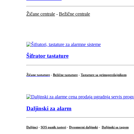
Žičane centrale
-
Bežične centrale
...
...
Šifrator tastature
Žičane tastature
-
Bežične tastature
-
Tastature sa primopredajnikom
...
Daljinski za alarm
Daljinci
-
SOS panik tasteri
-
Dvosmerni daljinski
-
Daljinski sa tagom