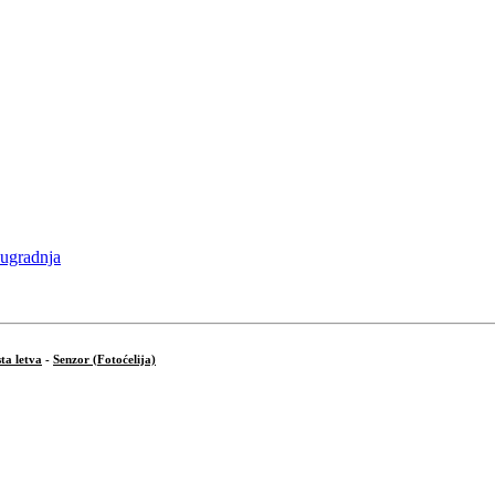
ta letva
-
Senzor (Fotoćelija)