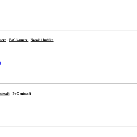
mere
-
PoC kamere
-
Nosači i kućišta
snimači
- PoC snimači