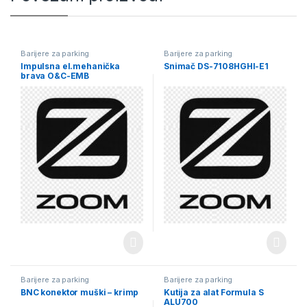
Barijere za parking
Barijere za parking
Impulsna el.mehanička
Snimač DS-7108HGHI-E1
brava O&C-EMB
Barijere za parking
Barijere za parking
BNC konektor muški – krimp
Kutija za alat Formula S
ALU700