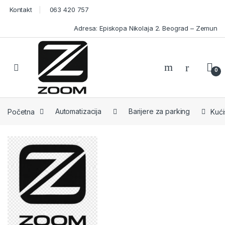
Skip to navigation
Skip to content
Kontakt
063 420 757
Adresa: Episkopa Nikolaja 2. Beograd – Zemun
Open
0
Početna
Automatizacija
Barijere za parking
Kući