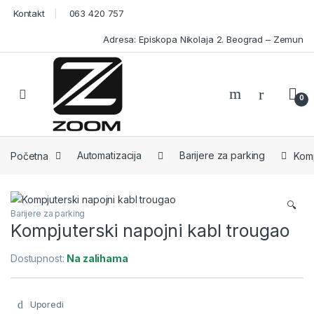
Skip to navigation
Skip to content
Kontakt
063 420 757
Adresa: Episkopa Nikolaja 2. Beograd – Zemun
Open
0
Početna
Automatizacija
Barijere za parking
Komp
🔍
Barijere za parking
Kompjuterski napojni kabl trougao
Dostupnost:
Na zalihama
Uporedi