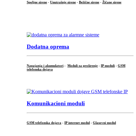
Spoljne sirene
-
Unutrašnje sirene
-
Bežične sirene
-
Žičane sirene
...
.
Dodatna oprema
Napajanja i akumulatori
-
Moduli za proširenje
-
IP moduli
-
GSM
telefonska dojava
...
Komunikacioni moduli
GSM telefonska dojava
-
IP internet modul
-
Glasovni modul
...