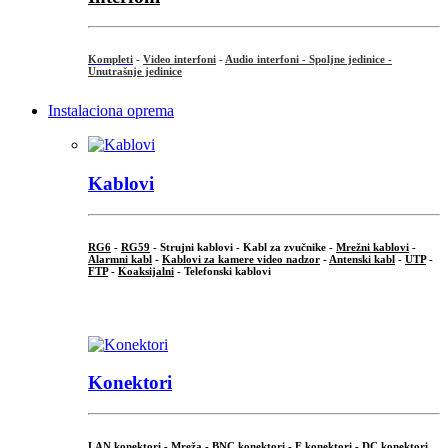
Kompleti
-
Video interfoni
-
Audio interfoni - Spoljne jedinice -
Unutrašnje jedinice
Instalaciona oprema
Kablovi
RG6
-
RG59
- Strujni kablovi - Kabl za zvučnike -
Mrežni kablovi
-
Alarmni kabl
-
Kablovi za kamere video nadzor
-
Antenski kabl
-
UTP
-
FTP
-
Koaksijalni
- Telefonski kablovi
...
Konektori
LAN konektori - Mreža -
BNC konektori
-
F konektori
-
DC konektori