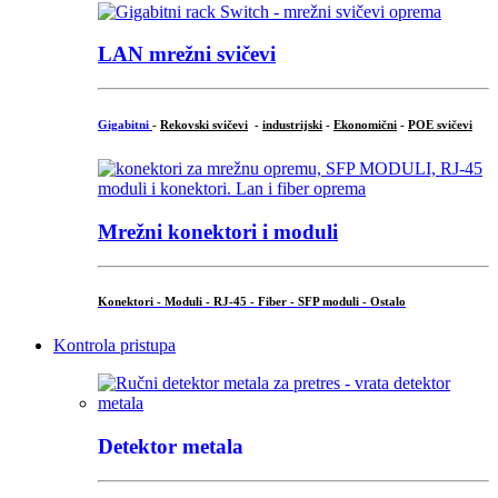
LAN mrežni svičevi
Gigabitni
-
Rekovski svičevi
-
industrijski
-
Ekonomični
-
POE svičevi
Mrežni konektori i moduli
Konektori - Moduli - RJ-45 - Fiber - SFP moduli - Ostalo
Kontrola pristupa
Detektor metala