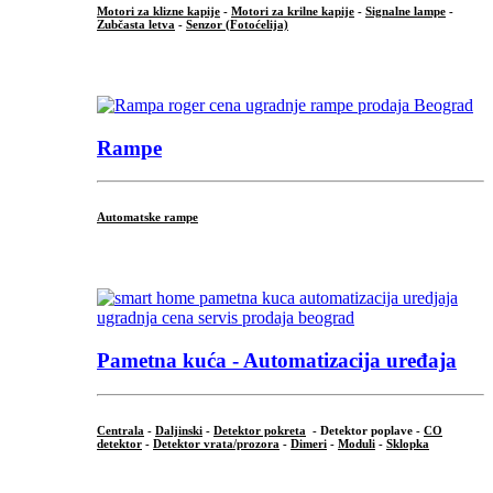
Motori za klizne kapije
-
Motori za krilne kapije
-
Signalne lampe
-
Zubčasta letva
-
Senzor (Fotoćelija)
...
Rampe
Automatske rampe
...
Pametna kuća - Automatizacija uređaja
Centrala
-
Daljinski
-
Detektor pokreta
- Detektor poplave -
CO
detektor
-
Detektor vrata/prozora
-
Dimeri
-
Moduli
-
Sklopka
...