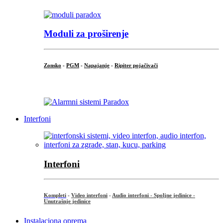
Moduli za proširenje
Zonsko
-
PGM
-
Napajanje
-
Ripiter pojačivači
...
Interfoni
Interfoni
Kompleti
-
Video interfoni
-
Audio interfoni - Spoljne jedinice -
Unutrašnje jedinice
Instalaciona oprema