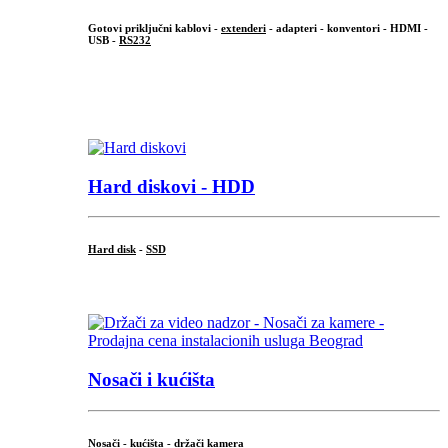
Gotovi priključni kablovi -
extenderi
- adapteri - konventori - HDMI -
USB -
RS232
...
.
Hard diskovi - HDD
Hard disk
-
SSD
...
Nosači i kućišta
Nosači - kućišta - držači kamera