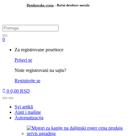
Detektorska vrata
- Ručni detektor metala
.
Search
for:
0
My
Za registrovane posetioce
Account
Prijavi se
Niste registrovani na sajtu?
Registrujte se
0
0,00
RSD
Open
Close
Svi artikli
Alati i mašine
Automatizacija