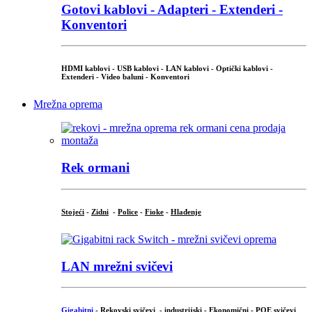
Gotovi kablovi - Adapteri - Extenderi -
Konventori
HDMI kablovi - USB kablovi - LAN kablovi - Optički kablovi -
Extenderi - Video baluni - Konventori
Mrežna oprema
Rek ormani
Stojeći
-
Zidni
-
Police
-
Fioke
-
Hlađenje
LAN mrežni svičevi
Gigabitni
-
Rekovski svičevi
-
industrijski
-
Ekonomični
-
POE svičevi