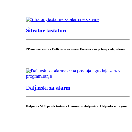
...
Šifrator tastature
Žičane tastature
-
Bežične tastature
-
Tastature sa primopredajnikom
...
Daljinski za alarm
Daljinci
-
SOS panik tasteri
-
Dvosmerni daljinski
-
Daljinski sa tagom
...
.