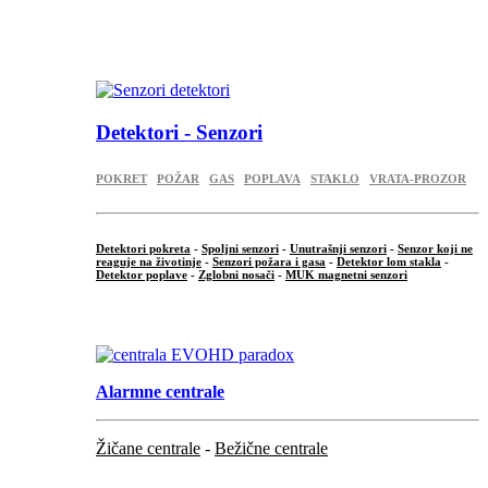
...
.
Detektori - Senzori
POKRET
POŽAR
GAS
POPLAVA
STAKLO
VRATA-PROZOR
Detektori pokreta
-
Spoljni senzori
-
Unutrašnji senzori
-
Senzor koji ne
reaguje na životinje
-
Senzori požara i gasa
-
Detektor lom stakla
-
Detektor poplave
-
Zglobni nosači
-
MUK magnetni senzori
.
Alarmne centrale
Žičane centrale
-
Bežične centrale
...