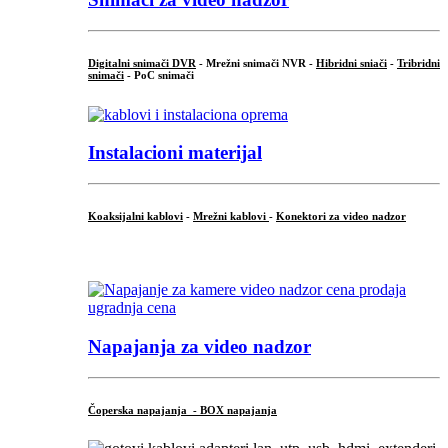
Digitalni snimači DVR
- Mrežni snimači NVR -
Hibridni sniači
-
Tribridni
snimači
- PoC snimači
Instalacioni materijal
Koaksijalni kablovi
-
Mrežni kablovi
-
Konektori za video nadzor
...
Napajanja za video nadzor
Čoperska napajanja - BOX napajanja