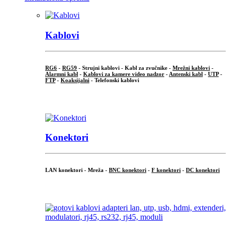
Kablovi
RG6
-
RG59
- Strujni kablovi - Kabl za zvučnike -
Mrežni kablovi
-
Alarmni kabl
-
Kablovi za kamere video nadzor
-
Antenski kabl
-
UTP
-
FTP
-
Koaksijalni
- Telefonski kablovi
...
Konektori
LAN konektori - Mreža -
BNC konektori
-
F konektori
-
DC konektori
...