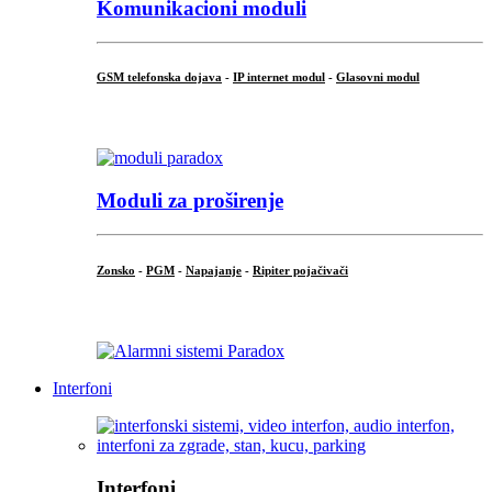
Komunikacioni moduli
GSM telefonska dojava
-
IP internet modul
-
Glasovni modul
...
Moduli za proširenje
Zonsko
-
PGM
-
Napajanje
-
Ripiter pojačivači
...
Interfoni
Interfoni