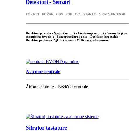
Detektori - Senzori
POKRET
POŽAR
GAS
POPLAVA
STAKLO
VRATA-PROZOR
Detektori pokreta
-
Spoljni senzori
-
Unutrašnji senzori
-
Senzor koji ne
reaguje na životinje
-
Senzori požara i gasa
-
Detektor lom stakla
-
Detektor poplave
-
Zglobni nosači
-
MUK magnetni senzori
.
Alarmne centrale
Žičane centrale
-
Bežične centrale
...
...
Šifrator tastature