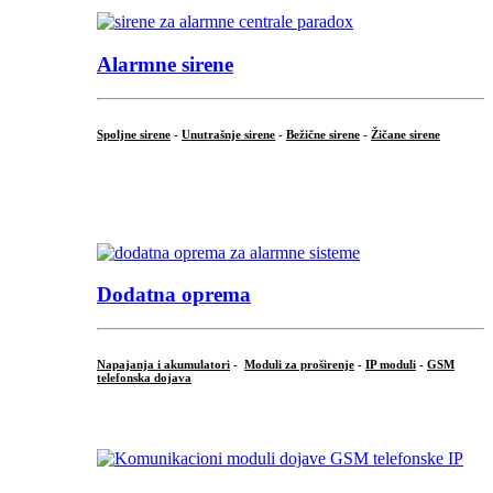
Alarmne sirene
Spoljne sirene
-
Unutrašnje sirene
-
Bežične sirene
-
Žičane sirene
...
.
Dodatna oprema
Napajanja i akumulatori
-
Moduli za proširenje
-
IP moduli
-
GSM
telefonska dojava
...