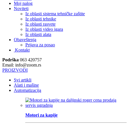
Moj nalog
Noviteti
Iz oblasti sistema tehničke zaštite
Iz oblasti tehnike
Iz oblasti rasvete
Iz oblasti video igara
Iz oblasti alata
Obaveštenja
Prijava za posao
Kontakt
Podrška
063 420757
Email: info@zoom.rs
PROIZVODI
Svi artikli
Alati i mašine
Automatizacija
Motori za kapije