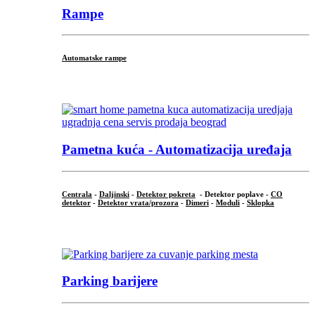
Rampe
Automatske rampe
...
Pametna kuća - Automatizacija uređaja
Centrala
-
Daljinski
-
Detektor pokreta
- Detektor poplave -
CO
detektor
-
Detektor vrata/prozora
-
Dimeri
-
Moduli
-
Sklopka
...
Parking barijere