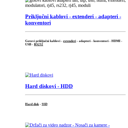
Priključni
kablovi - extenderi - adapteri -
konventori
Gotovi priključni kablovi -
extenderi
- adapteri - konventori - HDMI -
USB -
RS232
...
.
Hard diskovi - HDD
Hard disk
-
SSD
...