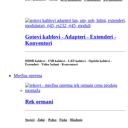
...
Gotovi kablovi - Adapteri - Extenderi -
Konventori
HDMI kablovi - USB kablovi - LAN kablovi - Optički kablovi -
Extenderi - Video baluni - Konventori
Mrežna oprema
Rek ormani
Stojeći
-
Zidni
-
Police
-
Fioke
-
Hlađenje