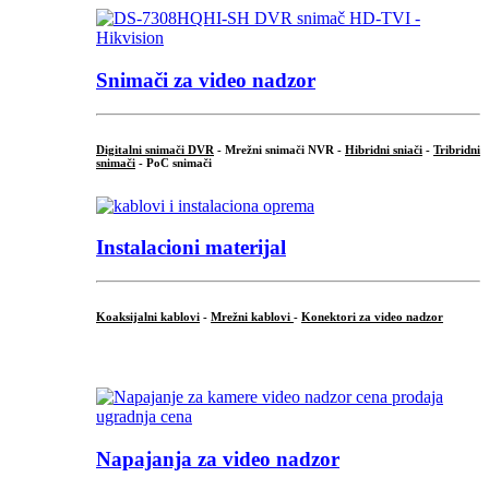
Snimači za video nadzor
Digitalni snimači DVR
- Mrežni snimači NVR -
Hibridni sniači
-
Tribridni
snimači
- PoC snimači
Instalacioni materijal
Koaksijalni kablovi
-
Mrežni kablovi
-
Konektori za video nadzor
...
Napajanja za video nadzor