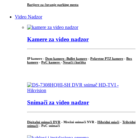
Barijere za čuvanje parking mesta
Video Nadzor
Kamere za video nadzor
IP kamere -
Dom kamere -
Bullet kamere
-
Pokretne PTZ kamere
-
Box
kamere
-
PoC kamere
-
Nosači i kućišta
.
Snimači za video nadzor
Digitalni snimači DVR
- Mrežni snimači NVR -
Hibridni sniači
-
Tribridni
snimači
- PoC snimači