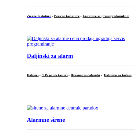
Žičane tastature
-
Bežične tastature
-
Tastature sa primopredajnikom
...
Daljinski za alarm
Daljinci
-
SOS panik tasteri
-
Dvosmerni daljinski
-
Daljinski sa tagom
...
.
Alarmne sirene