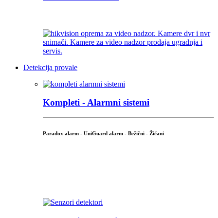
...
Detekcija provale
Kompleti - Alarmni sistemi
Paradox alarm
-
UniGuard alarm
-
Bežični
-
Žičani
...
...
.