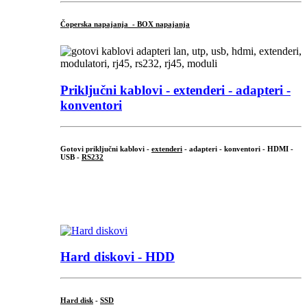
Čoperska napajanja - BOX napajanja
Priključni
kablovi - extenderi - adapteri -
konventori
Gotovi priključni kablovi -
extenderi
- adapteri - konventori - HDMI -
USB -
RS232
...
.
Hard diskovi - HDD
Hard disk
-
SSD