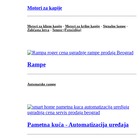
Motori za kapije
Motori za klizne kapije
-
Motori za krilne kapije
-
Signalne lampe
-
Zubčasta letva
-
Senzor (Fotoćelija)
...
Rampe
Automatske rampe
...
Pametna kuća - Automatizacija uređaja