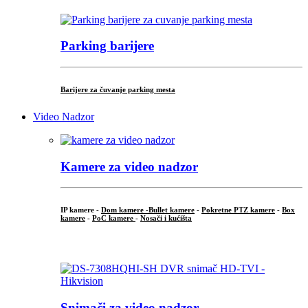
Parking barijere
Barijere za čuvanje parking mesta
Video Nadzor
Kamere za video nadzor
IP kamere -
Dom kamere -
Bullet kamere
-
Pokretne PTZ kamere
-
Box
kamere
-
PoC kamere
-
Nosači i kućišta
.
Snimači za video nadzor