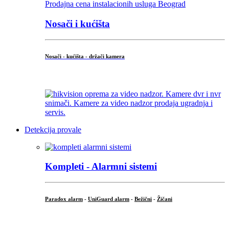
Nosači i kućišta
Nosači - kućišta - držači kamera
...
Detekcija provale
Kompleti - Alarmni sistemi
Paradox alarm
-
UniGuard alarm
-
Bežični
-
Žičani
...