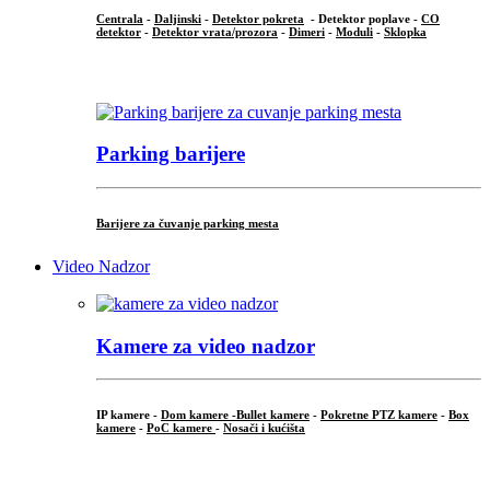
Centrala
-
Daljinski
-
Detektor pokreta
- Detektor poplave -
CO
detektor
-
Detektor vrata/prozora
-
Dimeri
-
Moduli
-
Sklopka
...
Parking barijere
Barijere za čuvanje parking mesta
Video Nadzor
Kamere za video nadzor
IP kamere -
Dom kamere -
Bullet kamere
-
Pokretne PTZ kamere
-
Box
kamere
-
PoC kamere
-
Nosači i kućišta
.