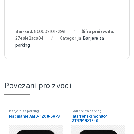
Bar-kod:
8606021017298
Šifra proizvoda:
27ea1e2aca04
Kategorija:
Barijere za
parking
Povezani proizvodi
Barijere za parking
Barijere za parking
Napajanje AMD-1208-5A-9
Interfonski monitor
DT47M/DT7-B