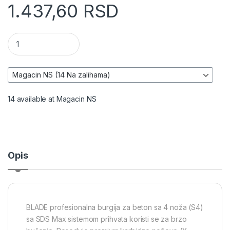
1.437,60
RSD
Burgija za beton (SDS Max) – BLADE količina
14 available at Magacin NS
Opis
BLADE profesionalna burgija za beton sa 4 noža (S4)
sa SDS Max sistemom prihvata koristi se za brzo