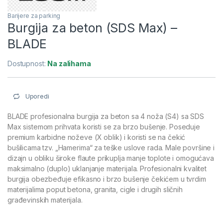
Barijere za parking
Burgija za beton (SDS Max) –
BLADE
Dostupnost:
Na zalihama
Uporedi
BLADE profesionalna burgija za beton sa 4 noža (S4) sa SDS
Max sistemom prihvata koristi se za brzo bušenje. Poseduje
premium karbidne noževe (X oblik) i koristi se na čekić
bušilicama tzv. „Hamerima“ za teške uslove rada. Male površine i
dizajn u obliku široke flaute prikuplja manje toplote i omogućava
maksimalno (duplo) uklanjanje materijala. Profesionalni kvalitet
burgija obezbeđuje efikasno i brzo bušenje čekićem u tvrdim
materijalima poput betona, granita, cigle i drugih sličnih
građevinskih materijala.