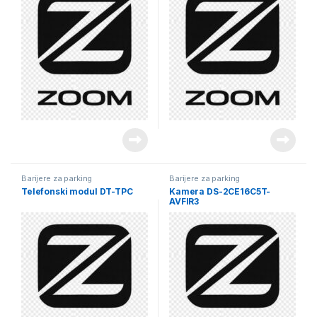
Barijere za parking
Barijere za parking
Telefonski modul DT-TPC
Kamera DS-2CE16C5T-
AVFIR3