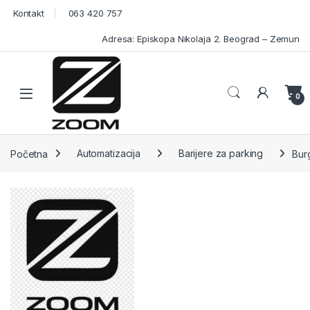
Skip to navigation
Skip to content
Kontakt
063 420 757
Adresa: Episkopa Nikolaja 2. Beograd – Zemun
Open
0
Početna
Automatizacija
Barijere za parking
Bur