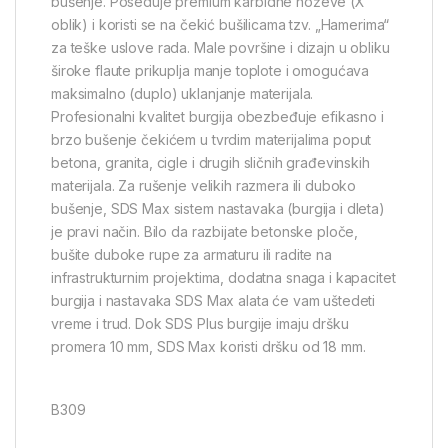
bušenje. Poseduje premium karbidne noževe (X
oblik) i koristi se na čekić bušilicama tzv. „Hamerima“
za teške uslove rada. Male površine i dizajn u obliku
široke flaute prikuplja manje toplote i omogućava
maksimalno (duplo) uklanjanje materijala.
Profesionalni kvalitet burgija obezbeđuje efikasno i
brzo bušenje čekićem u tvrdim materijalima poput
betona, granita, cigle i drugih sličnih građevinskih
materijala. Za rušenje velikih razmera ili duboko
bušenje, SDS Max sistem nastavaka (burgija i dleta)
je pravi način. Bilo da razbijate betonske ploče,
bušite duboke rupe za armaturu ili radite na
infrastrukturnim projektima, dodatna snaga i kapacitet
burgija i nastavaka SDS Max alata će vam uštedeti
vreme i trud. Dok SDS Plus burgije imaju dršku
promera 10 mm, SDS Max koristi dršku od 18 mm.
B309