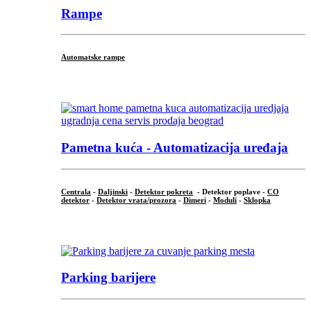
Rampe
Automatske rampe
...
Pametna kuća - Automatizacija uređaja
Centrala
-
Daljinski
-
Detektor pokreta
- Detektor poplave -
CO
detektor
-
Detektor vrata/prozora
-
Dimeri
-
Moduli
-
Sklopka
...
Parking barijere