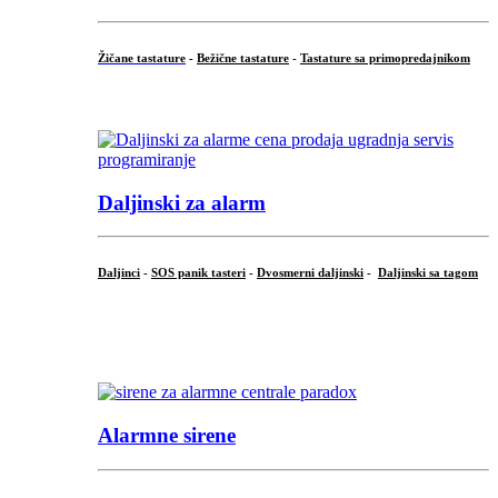
Žičane tastature
-
Bežične tastature
-
Tastature sa primopredajnikom
...
Daljinski za alarm
Daljinci
-
SOS panik tasteri
-
Dvosmerni daljinski
-
Daljinski sa tagom
...
.
Alarmne sirene