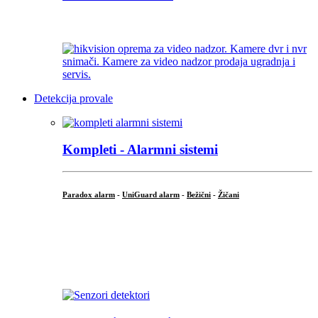
...
Detekcija provale
Kompleti - Alarmni sistemi
Paradox alarm
-
UniGuard alarm
-
Bežični
-
Žičani
...
...
.