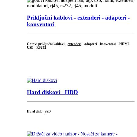
Priključni
kablovi - extenderi - adapteri -
konventori
Gotovi priključni kablovi -
extenderi
- adapteri - konventori - HDMI -
USB -
RS232
...
.
Hard diskovi - HDD
Hard disk
-
SSD
...