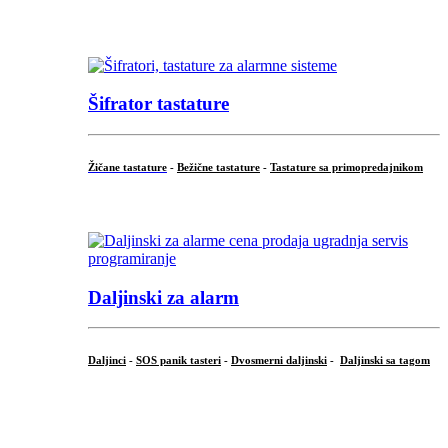
...
Šifrator tastature
Žičane tastature
-
Bežične tastature
-
Tastature sa primopredajnikom
...
Daljinski za alarm
Daljinci
-
SOS panik tasteri
-
Dvosmerni daljinski
-
Daljinski sa tagom
...
.