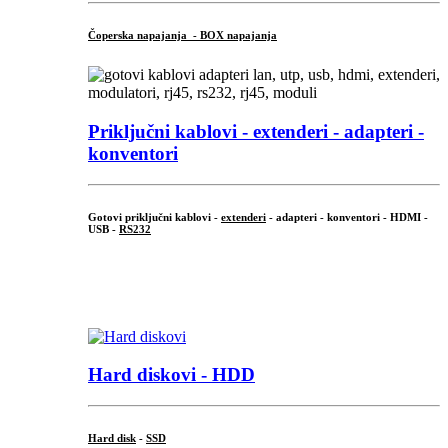
Čoperska napajanja - BOX napajanja
Priključni
kablovi - extenderi - adapteri -
konventori
Gotovi priključni kablovi -
extenderi
- adapteri - konventori - HDMI -
USB -
RS232
...
.
Hard diskovi - HDD
Hard disk
-
SSD