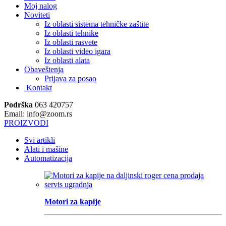
Moj nalog
Noviteti
Iz oblasti sistema tehničke zaštite
Iz oblasti tehnike
Iz oblasti rasvete
Iz oblasti video igara
Iz oblasti alata
Obaveštenja
Prijava za posao
Kontakt
Podrška
063 420757
Email: info@zoom.rs
PROIZVODI
Svi artikli
Alati i mašine
Automatizacija
Motori za kapije