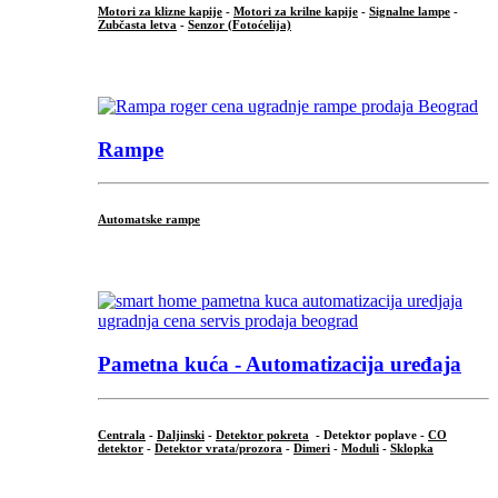
Motori za klizne kapije
-
Motori za krilne kapije
-
Signalne lampe
-
Zubčasta letva
-
Senzor (Fotoćelija)
...
Rampe
Automatske rampe
...
Pametna kuća - Automatizacija uređaja
Centrala
-
Daljinski
-
Detektor pokreta
- Detektor poplave -
CO
detektor
-
Detektor vrata/prozora
-
Dimeri
-
Moduli
-
Sklopka
...