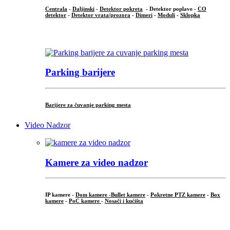
Centrala
-
Daljinski
-
Detektor pokreta
- Detektor poplave -
CO
detektor
-
Detektor vrata/prozora
-
Dimeri
-
Moduli
-
Sklopka
...
Parking barijere
Barijere za čuvanje parking mesta
Video Nadzor
Kamere za video nadzor
IP kamere -
Dom kamere -
Bullet kamere
-
Pokretne PTZ kamere
-
Box
kamere
-
PoC kamere
-
Nosači i kućišta
.