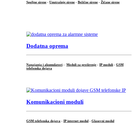
Spoljne sirene
-
Unutrašnje sirene
-
Bežične sirene
-
Žičane sirene
...
.
Dodatna oprema
Napajanja i akumulatori
-
Moduli za proširenje
-
IP moduli
-
GSM
telefonska dojava
...
Komunikacioni moduli
GSM telefonska dojava
-
IP internet modul
-
Glasovni modul
...