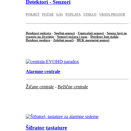
Detektori - Senzori
POKRET
POŽAR
GAS
POPLAVA
STAKLO
VRATA-PROZOR
Detektori pokreta
-
Spoljni senzori
-
Unutrašnji senzori
-
Senzor koji ne
reaguje na životinje
-
Senzori požara i gasa
-
Detektor lom stakla
-
Detektor poplave
-
Zglobni nosači
-
MUK magnetni senzori
.
Alarmne centrale
Žičane centrale
-
Bežične centrale
...
...
Šifrator tastature