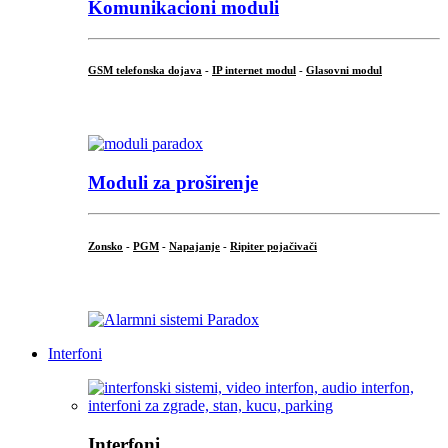
Komunikacioni moduli
GSM telefonska dojava
-
IP internet modul
-
Glasovni modul
...
Moduli za proširenje
Zonsko
-
PGM
-
Napajanje
-
Ripiter pojačivači
...
Interfoni
Interfoni