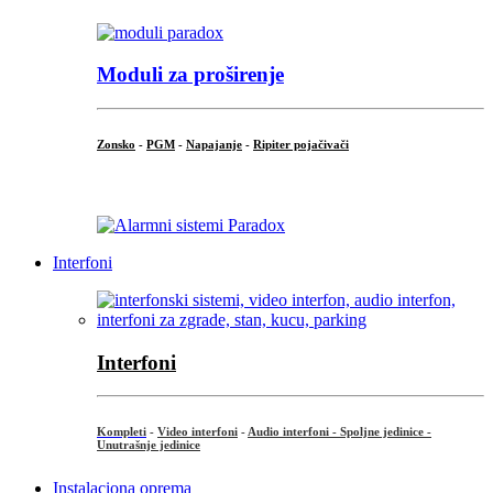
Moduli za proširenje
Zonsko
-
PGM
-
Napajanje
-
Ripiter pojačivači
...
Interfoni
Interfoni
Kompleti
-
Video interfoni
-
Audio interfoni - Spoljne jedinice -
Unutrašnje jedinice
Instalaciona oprema