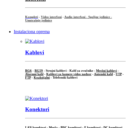
Kompleti
-
Video interfoni
-
Audio interfoni - Spoljne jedinice -
Unutrašnje jedinice
Instalaciona oprema
Kablovi
RG6
-
RG59
- Strujni kablovi - Kabl za zvučnike -
Mrežni kablovi
-
Alarmni kabl
-
Kablovi za kamere video nadzor
-
Antenski kabl
-
UTP
-
FTP
-
Koaksijalni
- Telefonski kablovi
...
Konektori
LAN konektori - Mreža -
BNC konektori
-
F konektori
-
DC konektori