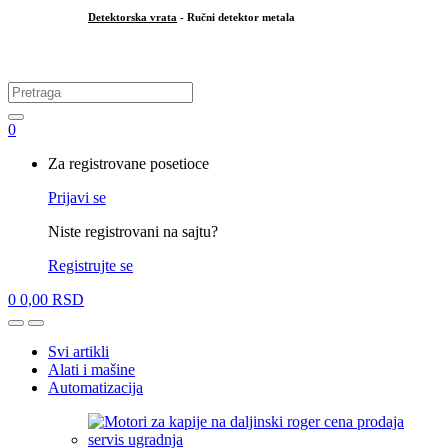
Detektorska vrata
- Ručni detektor metala
.
Search
for:
0
My
Za registrovane posetioce
Account
Prijavi se
Niste registrovani na sajtu?
Registrujte se
0
0,00
RSD
Open
Close
Svi artikli
Alati i mašine
Automatizacija