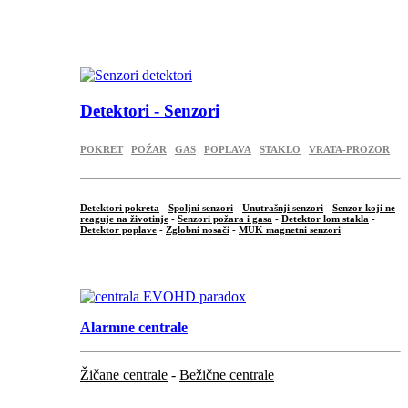
...
.
Detektori - Senzori
POKRET
POŽAR
GAS
POPLAVA
STAKLO
VRATA-PROZOR
Detektori pokreta
-
Spoljni senzori
-
Unutrašnji senzori
-
Senzor koji ne
reaguje na životinje
-
Senzori požara i gasa
-
Detektor lom stakla
-
Detektor poplave
-
Zglobni nosači
-
MUK magnetni senzori
.
Alarmne centrale
Žičane centrale
-
Bežične centrale
...