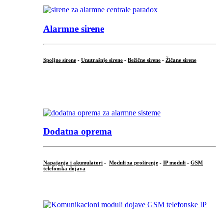
Alarmne sirene
Spoljne sirene
-
Unutrašnje sirene
-
Bežične sirene
-
Žičane sirene
...
.
Dodatna oprema
Napajanja i akumulatori
-
Moduli za proširenje
-
IP moduli
-
GSM
telefonska dojava
...