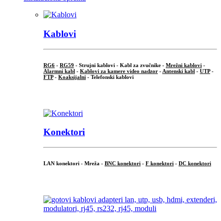
Kablovi
RG6
-
RG59
- Strujni kablovi - Kabl za zvučnike -
Mrežni kablovi
-
Alarmni kabl
-
Kablovi za kamere video nadzor
-
Antenski kabl
-
UTP
-
FTP
-
Koaksijalni
- Telefonski kablovi
...
Konektori
LAN konektori - Mreža -
BNC konektori
-
F konektori
-
DC konektori
...