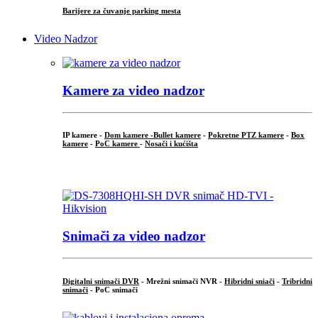
Barijere za čuvanje parking mesta
Video Nadzor
Kamere za video nadzor
IP kamere -
Dom kamere -
Bullet kamere
-
Pokretne PTZ kamere
-
Box
kamere
-
PoC kamere
-
Nosači i kućišta
.
Snimači za video nadzor
Digitalni snimači DVR
- Mrežni snimači NVR -
Hibridni sniači
-
Tribridni
snimači
- PoC snimači