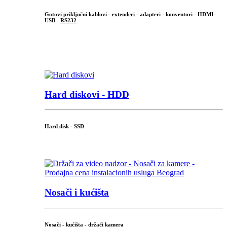
Gotovi priključni kablovi -
extenderi
- adapteri - konventori - HDMI -
USB -
RS232
...
.
Hard diskovi - HDD
Hard disk
-
SSD
...
Nosači i kućišta
Nosači - kućišta - držači kamera