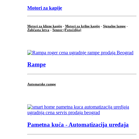
Motori za kapije
Motori za klizne kapije
-
Motori za krilne kapije
-
Signalne lampe
-
Zubčasta letva
-
Senzor (Fotoćelija)
...
Rampe
Automatske rampe
...
Pametna kuća - Automatizacija uređaja