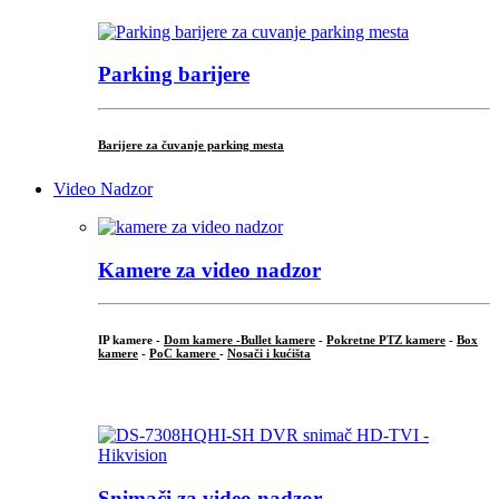
Parking barijere
Barijere za čuvanje parking mesta
Video Nadzor
Kamere za video nadzor
IP kamere -
Dom kamere -
Bullet kamere
-
Pokretne PTZ kamere
-
Box
kamere
-
PoC kamere
-
Nosači i kućišta
.
Snimači za video nadzor