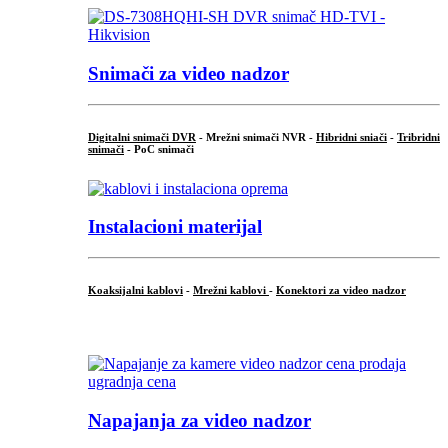
Snimači za video nadzor
Digitalni snimači DVR
- Mrežni snimači NVR -
Hibridni sniači
-
Tribridni
snimači
- PoC snimači
Instalacioni materijal
Koaksijalni kablovi
-
Mrežni kablovi
-
Konektori za video nadzor
...
Napajanja za video nadzor