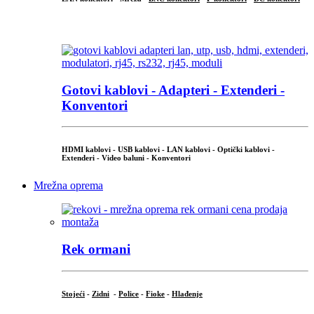
...
Gotovi kablovi - Adapteri - Extenderi -
Konventori
HDMI kablovi - USB kablovi - LAN kablovi - Optički kablovi -
Extenderi - Video baluni - Konventori
Mrežna oprema
Rek ormani
Stojeći
-
Zidni
-
Police
-
Fioke
-
Hlađenje