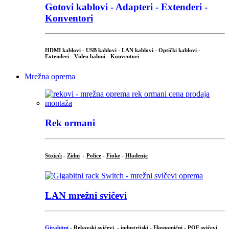
Gotovi kablovi - Adapteri - Extenderi -
Konventori
HDMI kablovi - USB kablovi - LAN kablovi - Optički kablovi -
Extenderi - Video baluni - Konventori
Mrežna oprema
Rek ormani
Stojeći
-
Zidni
-
Police
-
Fioke
-
Hlađenje
LAN mrežni svičevi
Gigabitni
-
Rekovski svičevi
-
industrijski
-
Ekonomični
-
POE svičevi