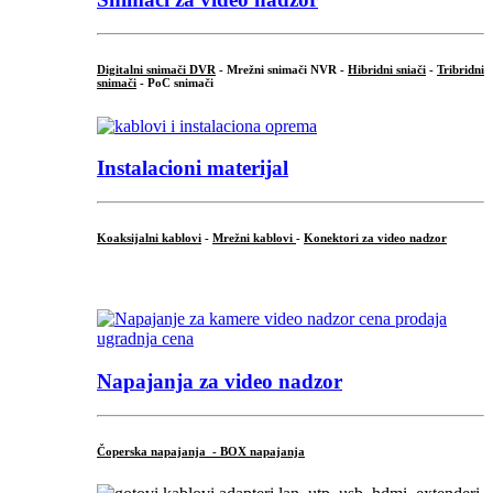
Digitalni snimači DVR
- Mrežni snimači NVR -
Hibridni sniači
-
Tribridni
snimači
- PoC snimači
Instalacioni materijal
Koaksijalni kablovi
-
Mrežni kablovi
-
Konektori za video nadzor
...
Napajanja za video nadzor
Čoperska napajanja - BOX napajanja