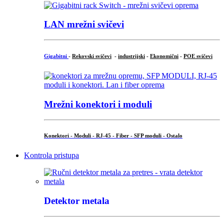
LAN mrežni svičevi
Gigabitni
-
Rekovski svičevi
-
industrijski
-
Ekonomični
-
POE svičevi
Mrežni konektori i moduli
Konektori - Moduli - RJ-45 - Fiber - SFP moduli - Ostalo
Kontrola pristupa
Detektor metala