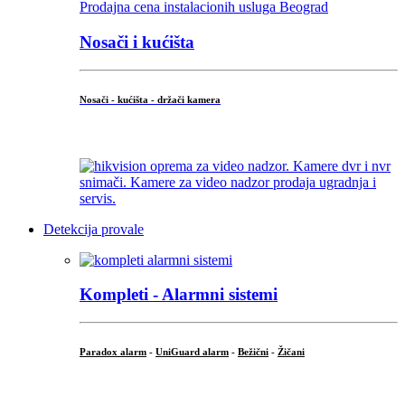
Nosači i kućišta
Nosači - kućišta - držači kamera
...
Detekcija provale
Kompleti - Alarmni sistemi
Paradox alarm
-
UniGuard alarm
-
Bežični
-
Žičani
...