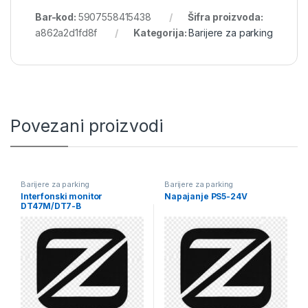
Bar-kod:
5907558415438
Šifra proizvoda:
a862a2d1fd8f
Kategorija:
Barijere za parking
Povezani proizvodi
Barijere za parking
Barijere za parking
Interfonski monitor
Napajanje PS5-24V
DT47M/DT7-B