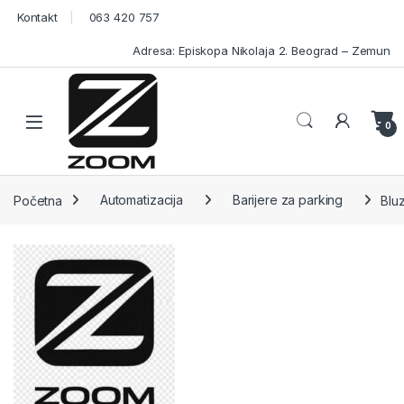
Skip to navigation
Skip to content
Kontakt
063 420 757
Adresa: Episkopa Nikolaja 2. Beograd – Zemun
Open
0
Početna
Automatizacija
Barijere za parking
Blu