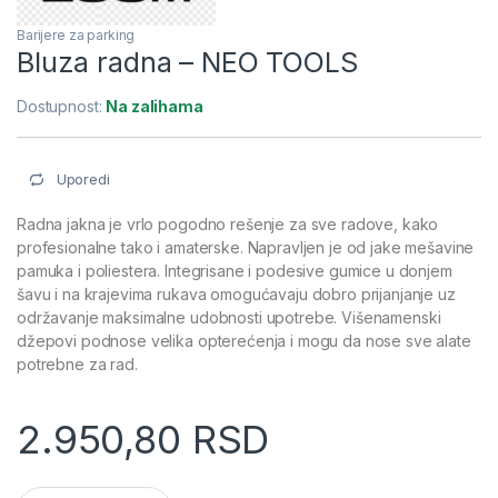
Barijere za parking
Bluza radna – NEO TOOLS
Dostupnost:
Na zalihama
Uporedi
Radna jakna je vrlo pogodno rešenje za sve radove, kako
profesionalne tako i amaterske. Napravljen je od jake mešavine
pamuka i poliestera. Integrisane i podesive gumice u donjem
šavu i na krajevima rukava omogućavaju dobro prijanjanje uz
održavanje maksimalne udobnosti upotrebe. Višenamenski
džepovi podnose velika opterećenja i mogu da nose sve alate
potrebne za rad.
2.950,80
RSD
Bluza radna - NEO TOOLS količina