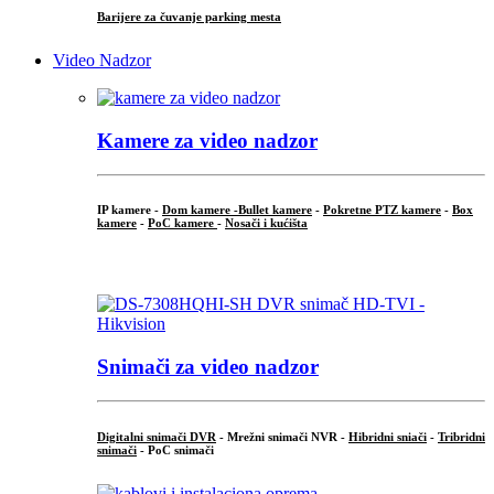
Barijere za čuvanje parking mesta
Video Nadzor
Kamere za video nadzor
IP kamere -
Dom kamere -
Bullet kamere
-
Pokretne PTZ kamere
-
Box
kamere
-
PoC kamere
-
Nosači i kućišta
.
Snimači za video nadzor
Digitalni snimači DVR
- Mrežni snimači NVR -
Hibridni sniači
-
Tribridni
snimači
- PoC snimači