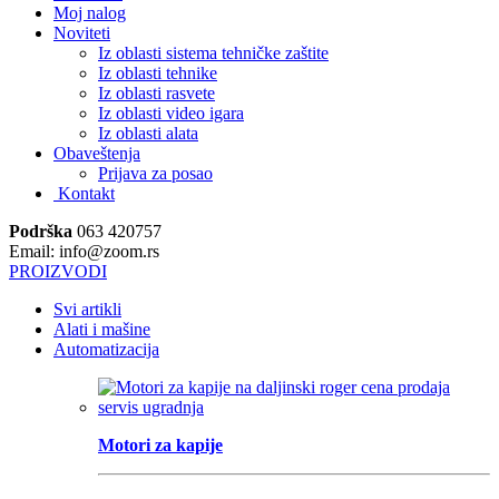
Moj nalog
Noviteti
Iz oblasti sistema tehničke zaštite
Iz oblasti tehnike
Iz oblasti rasvete
Iz oblasti video igara
Iz oblasti alata
Obaveštenja
Prijava za posao
Kontakt
Podrška
063 420757
Email: info@zoom.rs
PROIZVODI
Svi artikli
Alati i mašine
Automatizacija
Motori za kapije