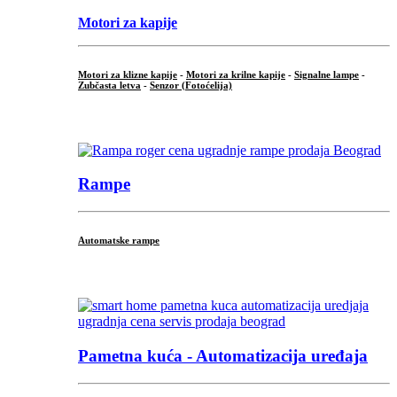
Motori za kapije
Motori za klizne kapije
-
Motori za krilne kapije
-
Signalne lampe
-
Zubčasta letva
-
Senzor (Fotoćelija)
...
Rampe
Automatske rampe
...
Pametna kuća - Automatizacija uređaja