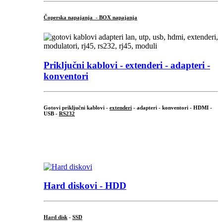
Čoperska napajanja - BOX napajanja
Priključni
kablovi - extenderi - adapteri -
konventori
Gotovi priključni kablovi -
extenderi
- adapteri - konventori - HDMI -
USB -
RS232
...
.
Hard diskovi - HDD
Hard disk
-
SSD