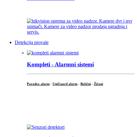
...
Detekcija provale
Kompleti - Alarmni sistemi
Paradox alarm
-
UniGuard alarm
-
Bežični
-
Žičani
...
...
.