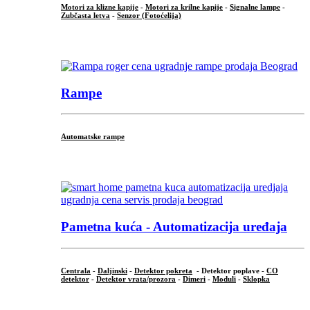
Motori za klizne kapije
-
Motori za krilne kapije
-
Signalne lampe
-
Zubčasta letva
-
Senzor (Fotoćelija)
...
Rampe
Automatske rampe
...
Pametna kuća - Automatizacija uređaja
Centrala
-
Daljinski
-
Detektor pokreta
- Detektor poplave -
CO
detektor
-
Detektor vrata/prozora
-
Dimeri
-
Moduli
-
Sklopka
...