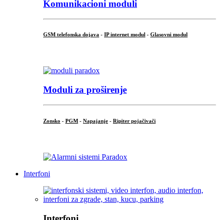
Komunikacioni moduli
GSM telefonska dojava
-
IP internet modul
-
Glasovni modul
...
Moduli za proširenje
Zonsko
-
PGM
-
Napajanje
-
Ripiter pojačivači
...
Interfoni
Interfoni