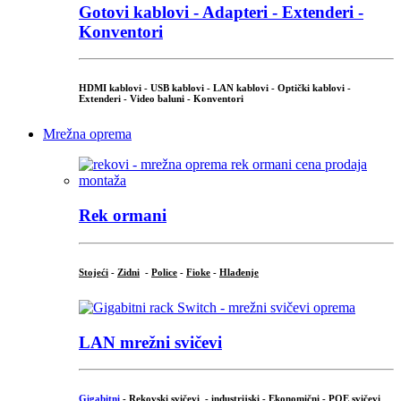
Gotovi kablovi - Adapteri - Extenderi -
Konventori
HDMI kablovi - USB kablovi - LAN kablovi - Optički kablovi -
Extenderi - Video baluni - Konventori
Mrežna oprema
Rek ormani
Stojeći
-
Zidni
-
Police
-
Fioke
-
Hlađenje
LAN mrežni svičevi
Gigabitni
-
Rekovski svičevi
-
industrijski
-
Ekonomični
-
POE svičevi