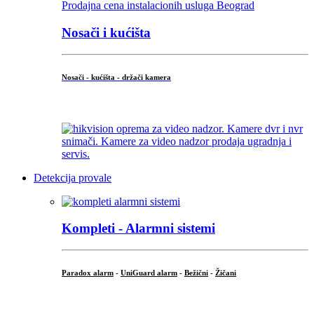
Nosači i kućišta
Nosači - kućišta - držači kamera
...
Detekcija provale
Kompleti - Alarmni sistemi
Paradox alarm
-
UniGuard alarm
-
Bežični
-
Žičani
...