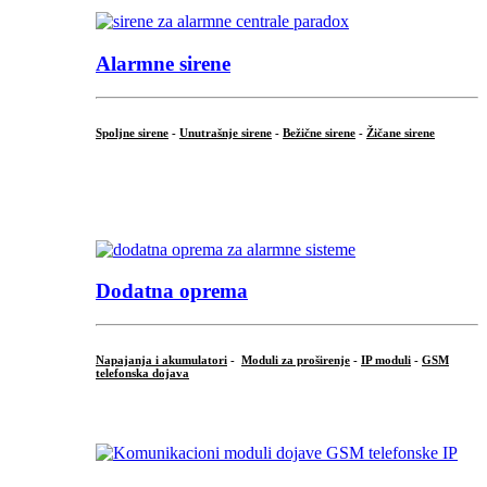
Alarmne sirene
Spoljne sirene
-
Unutrašnje sirene
-
Bežične sirene
-
Žičane sirene
...
.
Dodatna oprema
Napajanja i akumulatori
-
Moduli za proširenje
-
IP moduli
-
GSM
telefonska dojava
...