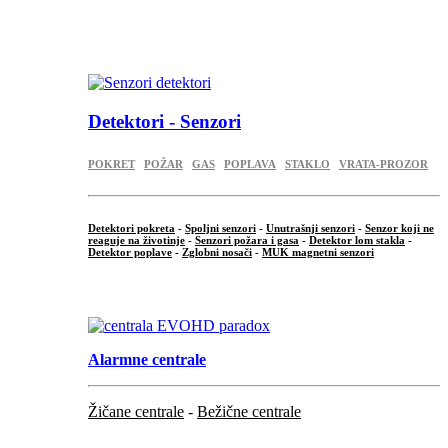
...
.
Detektori - Senzori
POKRET
POŽAR
GAS
POPLAVA
STAKLO
VRATA-PROZOR
Detektori pokreta
-
Spoljni senzori
-
Unutrašnji senzori
-
Senzor koji ne
reaguje na životinje
-
Senzori požara i gasa
-
Detektor lom stakla
-
Detektor poplave
-
Zglobni nosači
-
MUK magnetni senzori
.
Alarmne centrale
Žičane centrale
-
Bežične centrale
...