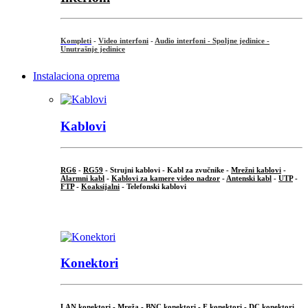
Kompleti
-
Video interfoni
-
Audio interfoni - Spoljne jedinice -
Unutrašnje jedinice
Instalaciona oprema
Kablovi
RG6
-
RG59
- Strujni kablovi - Kabl za zvučnike -
Mrežni kablovi
-
Alarmni kabl
-
Kablovi za kamere video nadzor
-
Antenski kabl
-
UTP
-
FTP
-
Koaksijalni
- Telefonski kablovi
...
Konektori
LAN konektori - Mreža -
BNC konektori
-
F konektori
-
DC konektori