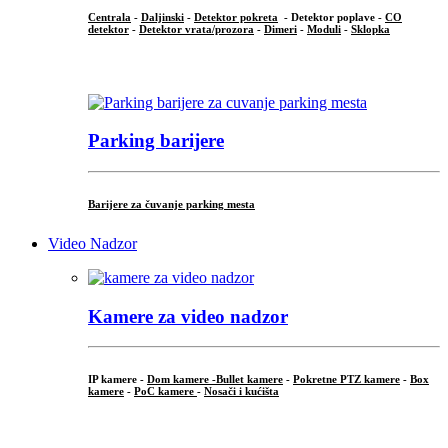
Centrala
-
Daljinski
-
Detektor pokreta
- Detektor poplave -
CO
detektor
-
Detektor vrata/prozora
-
Dimeri
-
Moduli
-
Sklopka
...
Parking barijere
Barijere za čuvanje parking mesta
Video Nadzor
Kamere za video nadzor
IP kamere -
Dom kamere -
Bullet kamere
-
Pokretne PTZ kamere
-
Box
kamere
-
PoC kamere
-
Nosači i kućišta
.