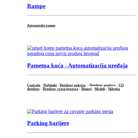
Rampe
Automatske rampe
...
Pametna kuća - Automatizacija uređaja
Centrala
-
Daljinski
-
Detektor pokreta
- Detektor poplave -
CO
detektor
-
Detektor vrata/prozora
-
Dimeri
-
Moduli
-
Sklopka
...
Parking barijere