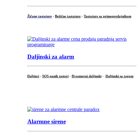
Žičane tastature
-
Bežične tastature
-
Tastature sa primopredajnikom
...
Daljinski za alarm
Daljinci
-
SOS panik tasteri
-
Dvosmerni daljinski
-
Daljinski sa tagom
...
.
Alarmne sirene