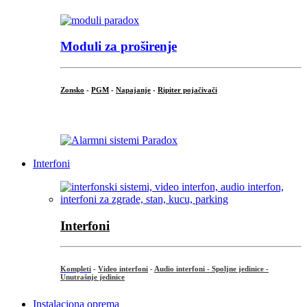
Moduli za proširenje
Zonsko
-
PGM
-
Napajanje
-
Ripiter pojačivači
...
Interfoni
Interfoni
Kompleti
-
Video interfoni
-
Audio interfoni - Spoljne jedinice -
Unutrašnje jedinice
Instalaciona oprema