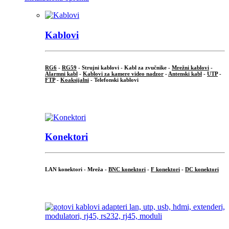
Kablovi
RG6
-
RG59
- Strujni kablovi - Kabl za zvučnike -
Mrežni kablovi
-
Alarmni kabl
-
Kablovi za kamere video nadzor
-
Antenski kabl
-
UTP
-
FTP
-
Koaksijalni
- Telefonski kablovi
...
Konektori
LAN konektori - Mreža -
BNC konektori
-
F konektori
-
DC konektori
...