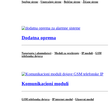
Spoljne sirene
-
Unutrašnje sirene
-
Bežične sirene
-
Žičane sirene
...
.
Dodatna oprema
Napajanja i akumulatori
-
Moduli za proširenje
-
IP moduli
-
GSM
telefonska dojava
...
Komunikacioni moduli
GSM telefonska dojava
-
IP internet modul
-
Glasovni modul
...