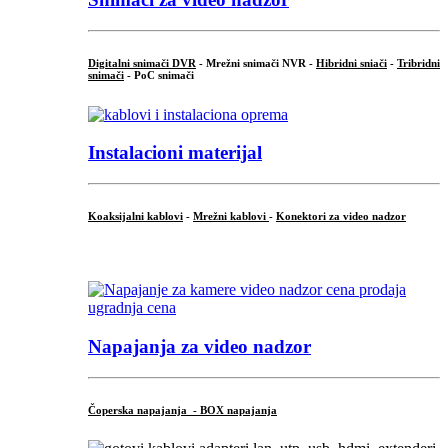
Digitalni snimači DVR
- Mrežni snimači NVR -
Hibridni sniači
-
Tribridni
snimači
- PoC snimači
Instalacioni materijal
Koaksijalni kablovi
-
Mrežni kablovi
-
Konektori za video nadzor
...
Napajanja za video nadzor
Čoperska napajanja - BOX napajanja