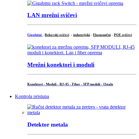
LAN mrežni svičevi
Gigabitni
-
Rekovski svičevi
-
industrijski
-
Ekonomični
-
POE svičevi
Mrežni konektori i moduli
Konektori - Moduli - RJ-45 - Fiber - SFP moduli - Ostalo
Kontrola pristupa
Detektor metala