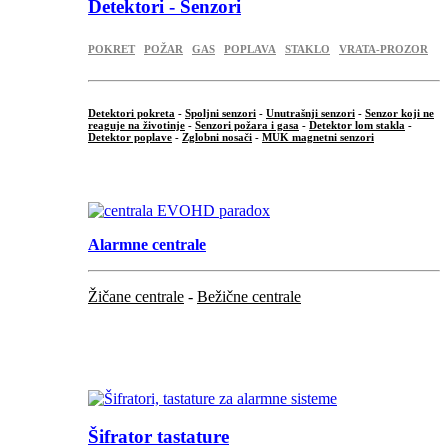
Detektori - Senzori
POKRET
POŽAR
GAS
POPLAVA
STAKLO
VRATA-PROZOR
Detektori pokreta
-
Spoljni senzori
-
Unutrašnji senzori
-
Senzor koji ne
reaguje na životinje
-
Senzori požara i gasa
-
Detektor lom stakla
-
Detektor poplave
-
Zglobni nosači
-
MUK magnetni senzori
.
Alarmne centrale
Žičane centrale
-
Bežične centrale
...
...
Šifrator tastature