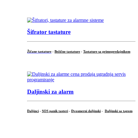
...
Šifrator tastature
Žičane tastature
-
Bežične tastature
-
Tastature sa primopredajnikom
...
Daljinski za alarm
Daljinci
-
SOS panik tasteri
-
Dvosmerni daljinski
-
Daljinski sa tagom
...
.