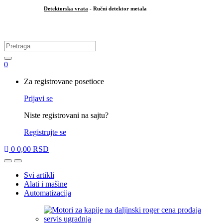
Detektorska vrata
- Ručni detektor metala
.
Search
for:
0
My
Za registrovane posetioce
Account
Prijavi se
Niste registrovani na sajtu?
Registrujte se
0
0,00
RSD
Open
Close
Svi artikli
Alati i mašine
Automatizacija