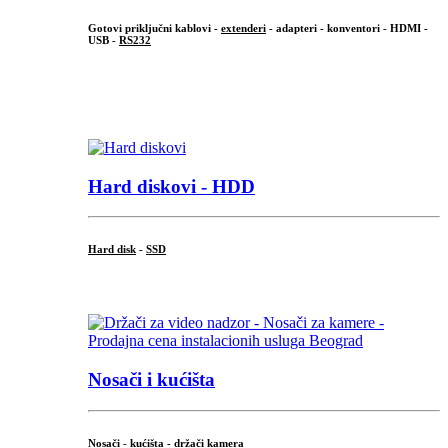
Gotovi priključni kablovi -
extenderi
- adapteri - konventori - HDMI -
USB -
RS232
...
.
Hard diskovi - HDD
Hard disk
-
SSD
...
Nosači i kućišta
Nosači - kućišta - držači kamera