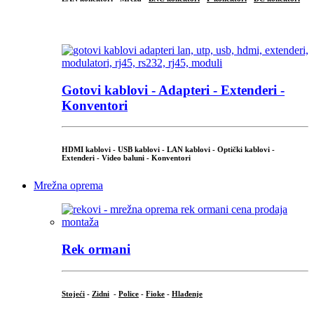
...
Gotovi kablovi - Adapteri - Extenderi -
Konventori
HDMI kablovi - USB kablovi - LAN kablovi - Optički kablovi -
Extenderi - Video baluni - Konventori
Mrežna oprema
Rek ormani
Stojeći
-
Zidni
-
Police
-
Fioke
-
Hlađenje