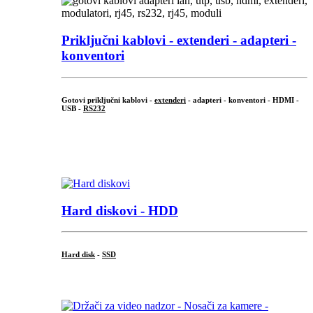
Priključni
kablovi - extenderi - adapteri -
konventori
Gotovi priključni kablovi -
extenderi
- adapteri - konventori - HDMI -
USB -
RS232
...
.
Hard diskovi - HDD
Hard disk
-
SSD
...