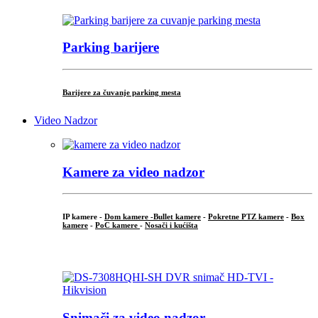
Parking barijere
Barijere za čuvanje parking mesta
Video Nadzor
Kamere za video nadzor
IP kamere -
Dom kamere -
Bullet kamere
-
Pokretne PTZ kamere
-
Box
kamere
-
PoC kamere
-
Nosači i kućišta
.
Snimači za video nadzor