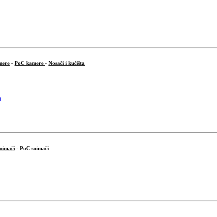
mere
-
PoC kamere
-
Nosači i kućišta
snimači
- PoC snimači