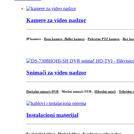
Kamere za video nadzor
IP kamere -
Dom kamere -
Bullet kamere
-
Pokretne PTZ kamere
-
Box ka
.
Snimači za video nadzor
Digitalni snimači DVR
- Mrežni snimači NVR -
Hibridni sniači
-
Tribridni 
Instalacioni materijal
Koaksijalni kablovi
-
Mrežni kablovi
-
Konektori za video nadzor