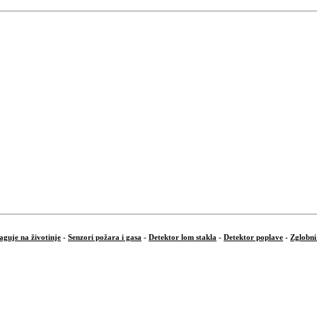
aguje na životinje
-
Senzori požara i gasa
-
Detektor lom stakla
-
Detektor poplave
-
Zglobni