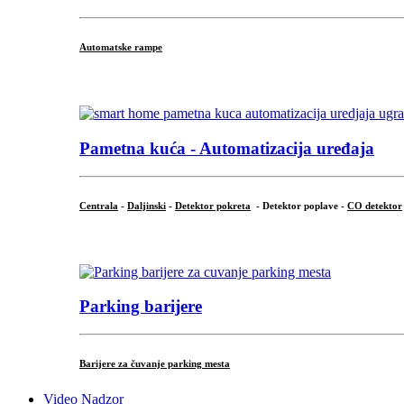
Automatske rampe
...
Pametna kuća - Automatizacija uređaja
Centrala
-
Daljinski
-
Detektor pokreta
- Detektor poplave -
CO detektor
...
Parking barijere
Barijere za čuvanje parking mesta
Video Nadzor