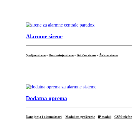
...
.
Alarmne sirene
Spoljne sirene
-
Unutrašnje sirene
-
Bežične sirene
-
Žičane sirene
...
.
Dodatna oprema
Napajanja i akumulatori
-
Moduli za proširenje
-
IP moduli
-
GSM telefon
...