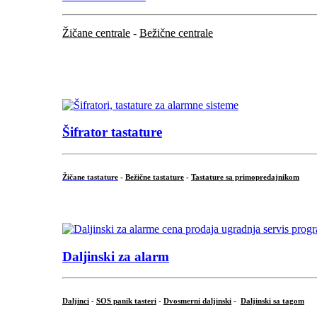
Žičane centrale
-
Bežične centrale
...
...
Šifrator tastature
Žičane tastature
-
Bežične tastature
-
Tastature sa primopredajnikom
...
Daljinski za alarm
Daljinci
-
SOS panik tasteri
-
Dvosmerni daljinski
-
Daljinski sa tagom