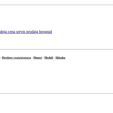
-
Detektor vrata/prozora
-
Dimeri
-
Moduli
-
Sklopka