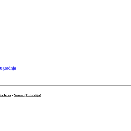
ta letva
-
Senzor (Fotoćelija)