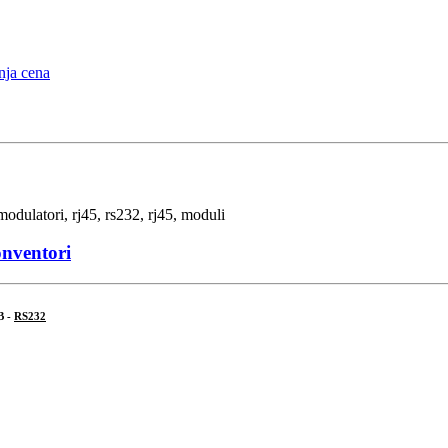
onventori
B -
RS232