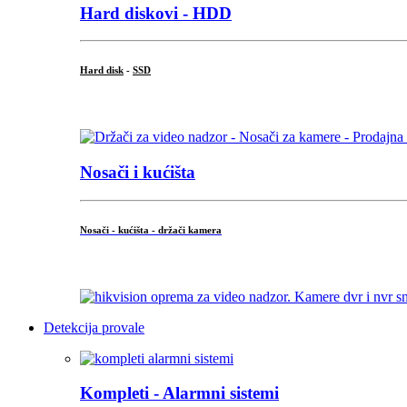
Hard diskovi - HDD
Hard disk
-
SSD
...
Nosači i kućišta
Nosači - kućišta - držači kamera
...
Detekcija provale
Kompleti - Alarmni sistemi