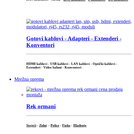
...
Gotovi kablovi - Adapteri - Extenderi -
Konventori
HDMI kablovi - USB kablovi - LAN kablovi - Optički kablovi -
Extenderi - Video baluni - Konventori
Mrežna oprema
Rek ormani
Stojeći
-
Zidni
-
Police
-
Fioke
-
Hlađenje