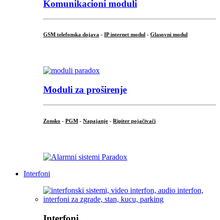
Komunikacioni moduli
GSM telefonska dojava
-
IP internet modul
-
Glasovni modul
...
Moduli za proširenje
Zonsko
-
PGM
-
Napajanje
-
Ripiter pojačivači
...
Interfoni
Interfoni