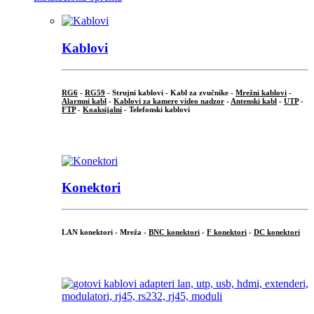
Kablovi
RG6
-
RG59
- Strujni kablovi - Kabl za zvučnike -
Mrežni kablovi
-
Alarmni kabl
-
Kablovi za kamere video nadzor
-
Antenski kabl
-
UTP
-
FTP
-
Koaksijalni
- Telefonski kablovi
...
Konektori
LAN konektori - Mreža -
BNC konektori
-
F konektori
-
DC konektori
...