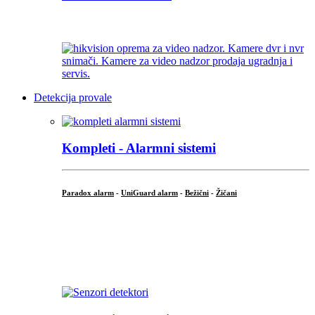
...
Detekcija provale
Kompleti - Alarmni sistemi
Paradox alarm
-
UniGuard alarm
-
Bežični
-
Žičani
...
...
.