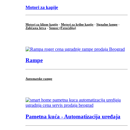
Motori za kapije
Motori za klizne kapije
-
Motori za krilne kapije
-
Signalne lampe
-
Zubčasta letva
-
Senzor (Fotoćelija)
...
Rampe
Automatske rampe
...
Pametna kuća - Automatizacija uređaja