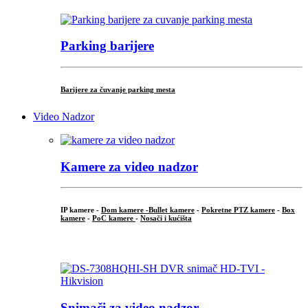
Parking barijere
Barijere za čuvanje parking mesta
Video Nadzor
Kamere za video nadzor
IP kamere -
Dom kamere -
Bullet kamere
-
Pokretne PTZ kamere
-
Box
kamere
-
PoC kamere
-
Nosači i kućišta
.
Snimači za video nadzor