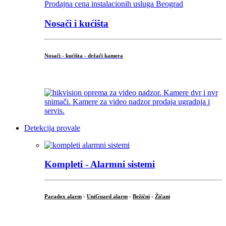
Nosači i kućišta
Nosači - kućišta - držači kamera
...
Detekcija provale
Kompleti - Alarmni sistemi
Paradox alarm
-
UniGuard alarm
-
Bežični
-
Žičani
...