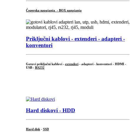
Čoperska napajanja - BOX napajanja
Priključni
kablovi - extenderi - adapteri -
konventori
Gotovi priključni kablovi -
extenderi
- adapteri - konventori - HDMI -
USB -
RS232
...
.
Hard diskovi - HDD
Hard disk
-
SSD