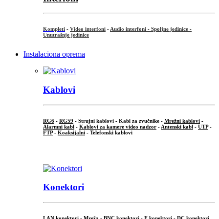
Kompleti
-
Video interfoni
-
Audio interfoni - Spoljne jedinice -
Unutrašnje jedinice
Instalaciona oprema
Kablovi
RG6
-
RG59
- Strujni kablovi - Kabl za zvučnike -
Mrežni kablovi
-
Alarmni kabl
-
Kablovi za kamere video nadzor
-
Antenski kabl
-
UTP
-
FTP
-
Koaksijalni
- Telefonski kablovi
...
Konektori
LAN konektori - Mreža -
BNC konektori
-
F konektori
-
DC konektori