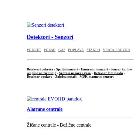
...
.
Detektori - Senzori
POKRET
POŽAR
GAS
POPLAVA
STAKLO
VRATA-PROZOR
Detektori pokreta
-
Spoljni senzori
-
Unutrašnji senzori
-
Senzor koji ne
reaguje na životinje
-
Senzori požara i gasa
-
Detektor lom stakla
-
Detektor poplave
-
Zglobni nosači
-
MUK magnetni senzori
.
Alarmne centrale
Žičane centrale
-
Bežične centrale
...