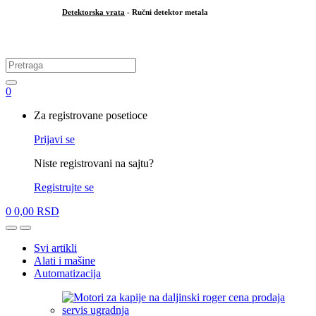
Detektorska vrata
- Ručni detektor metala
.
Search
for:
0
My
Za registrovane posetioce
Account
Prijavi se
Niste registrovani na sajtu?
Registrujte se
0
0,00
RSD
Open
Close
Svi artikli
Alati i mašine
Automatizacija