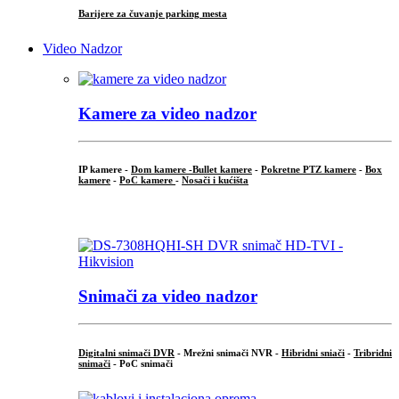
Barijere za čuvanje parking mesta
Video Nadzor
Kamere za video nadzor
IP kamere -
Dom kamere -
Bullet kamere
-
Pokretne PTZ kamere
-
Box
kamere
-
PoC kamere
-
Nosači i kućišta
.
Snimači za video nadzor
Digitalni snimači DVR
- Mrežni snimači NVR -
Hibridni sniači
-
Tribridni
snimači
- PoC snimači