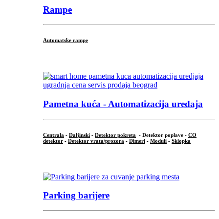
Rampe
Automatske rampe
...
Pametna kuća - Automatizacija uređaja
Centrala
-
Daljinski
-
Detektor pokreta
- Detektor poplave -
CO
detektor
-
Detektor vrata/prozora
-
Dimeri
-
Moduli
-
Sklopka
...
Parking barijere