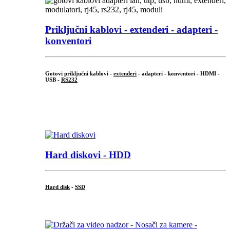
Priključni
kablovi - extenderi - adapteri -
konventori
Gotovi priključni kablovi -
extenderi
- adapteri - konventori - HDMI -
USB -
RS232
...
.
Hard diskovi - HDD
Hard disk
-
SSD
...