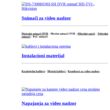
Snimači za video nadzor
Digitalni snimači DVR
- Mrežni snimači NVR -
Hibridni sniači
-
Tribridni
snimači
- PoC snimači
Instalacioni materijal
Koaksijalni kablovi
-
Mrežni kablovi
-
Konektori za video nadzor
...
Napajanja za video nadzor