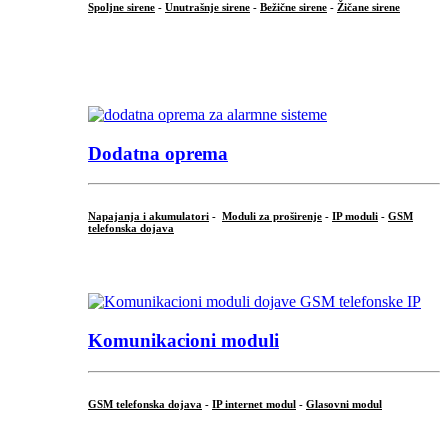
Spoljne sirene
-
Unutrašnje sirene
-
Bežične sirene
-
Žičane sirene
...
.
Dodatna oprema
Napajanja i akumulatori
-
Moduli za proširenje
-
IP moduli
-
GSM
telefonska dojava
...
Komunikacioni moduli
GSM telefonska dojava
-
IP internet modul
-
Glasovni modul
...