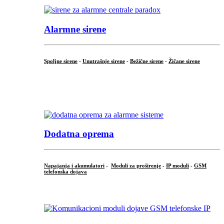
Alarmne sirene
Spoljne sirene
-
Unutrašnje sirene
-
Bežične sirene
-
Žičane sirene
...
.
Dodatna oprema
Napajanja i akumulatori
-
Moduli za proširenje
-
IP moduli
-
GSM
telefonska dojava
...