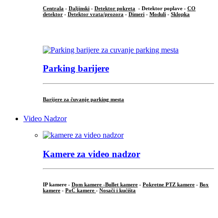
Centrala
-
Daljinski
-
Detektor pokreta
- Detektor poplave -
CO
detektor
-
Detektor vrata/prozora
-
Dimeri
-
Moduli
-
Sklopka
...
Parking barijere
Barijere za čuvanje parking mesta
Video Nadzor
Kamere za video nadzor
IP kamere -
Dom kamere -
Bullet kamere
-
Pokretne PTZ kamere
-
Box
kamere
-
PoC kamere
-
Nosači i kućišta
.