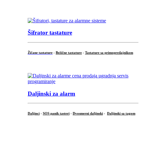
...
Šifrator tastature
Žičane tastature
-
Bežične tastature
-
Tastature sa primopredajnikom
...
Daljinski za alarm
Daljinci
-
SOS panik tasteri
-
Dvosmerni daljinski
-
Daljinski sa tagom
...
.