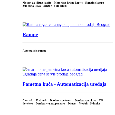
Motori za klizne kapije
-
Motori za krilne kapije
-
Signalne lampe
-
Zubčasta letva
-
Senzor (Fotoćelija)
...
Rampe
Automatske rampe
...
Pametna kuća - Automatizacija uređaja
Centrala
-
Daljinski
-
Detektor pokreta
- Detektor poplave -
CO
detektor
-
Detektor vrata/prozora
-
Dimeri
-
Moduli
-
Sklopka
...