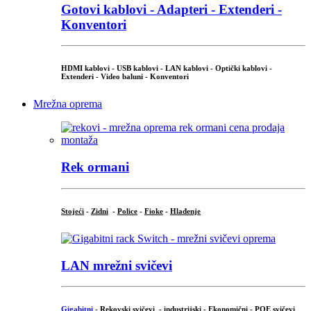
Gotovi kablovi - Adapteri - Extenderi -
Konventori
HDMI kablovi - USB kablovi - LAN kablovi - Optički kablovi -
Extenderi - Video baluni - Konventori
Mrežna oprema
Rek ormani
Stojeći
-
Zidni
-
Police
-
Fioke
-
Hlađenje
LAN mrežni svičevi
Gigabitni
-
Rekovski svičevi
-
industrijski
-
Ekonomični
-
POE svičevi