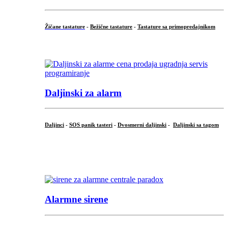
Žičane tastature
-
Bežične tastature
-
Tastature sa primopredajnikom
...
Daljinski za alarm
Daljinci
-
SOS panik tasteri
-
Dvosmerni daljinski
-
Daljinski sa tagom
...
.
Alarmne sirene