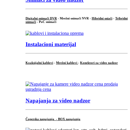
Digitalni snimači DVR
- Mrežni snimači NVR -
Hibridni sniači
-
Tribridni
snimači
- PoC snimači
Instalacioni materijal
Koaksijalni kablovi
-
Mrežni kablovi
-
Konektori za video nadzor
...
Napajanja za video nadzor
Čoperska napajanja - BOX napajanja