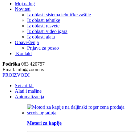
Moj nalog
Noviteti
Iz oblasti sistema tehničke zaštite
Iz oblasti tehnike
Iz oblasti rasvete
Iz oblasti video igara
Iz oblasti alata
Obaveštenja
Prijava za posao
Kontakt
Podrška
063 420757
Email: info@zoom.rs
PROIZVODI
Svi artikli
Alati i mašine
Automatizacija
Motori za kapije