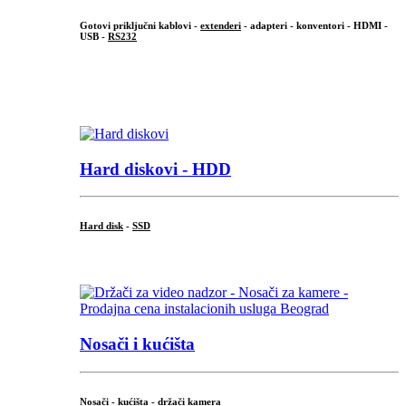
Gotovi priključni kablovi -
extenderi
- adapteri - konventori - HDMI -
USB -
RS232
...
.
Hard diskovi - HDD
Hard disk
-
SSD
...
Nosači i kućišta
Nosači - kućišta - držači kamera