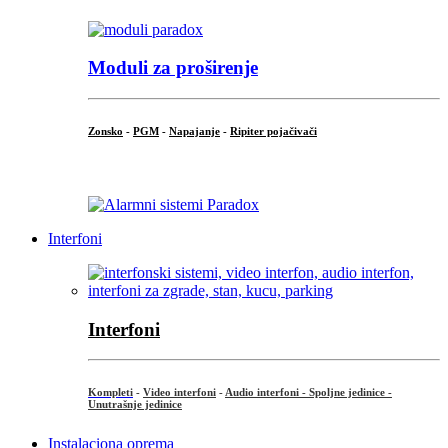
Moduli za proširenje
Zonsko
-
PGM
-
Napajanje
-
Ripiter pojačivači
...
Interfoni
Interfoni
Kompleti
-
Video interfoni
-
Audio interfoni - Spoljne jedinice -
Unutrašnje jedinice
Instalaciona oprema