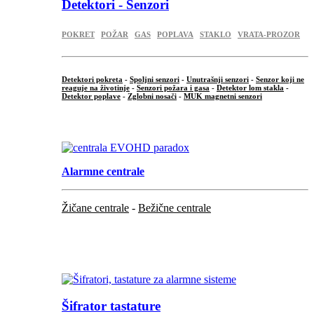
Detektori - Senzori
POKRET
POŽAR
GAS
POPLAVA
STAKLO
VRATA-PROZOR
Detektori pokreta
-
Spoljni senzori
-
Unutrašnji senzori
-
Senzor koji ne
reaguje na životinje
-
Senzori požara i gasa
-
Detektor lom stakla
-
Detektor poplave
-
Zglobni nosači
-
MUK magnetni senzori
.
Alarmne centrale
Žičane centrale
-
Bežične centrale
...
...
Šifrator tastature