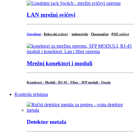
LAN mrežni svičevi
Gigabitni
-
Rekovski svičevi
-
industrijski
-
Ekonomični
-
POE svičevi
Mrežni konektori i moduli
Konektori - Moduli - RJ-45 - Fiber - SFP moduli - Ostalo
Kontrola pristupa
Detektor metala