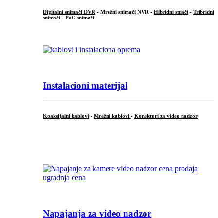
Digitalni snimači DVR
- Mrežni snimači NVR -
Hibridni sniači
-
Tribridni
snimači
- PoC snimači
Instalacioni materijal
Koaksijalni kablovi
-
Mrežni kablovi
-
Konektori za video nadzor
...
Napajanja za video nadzor