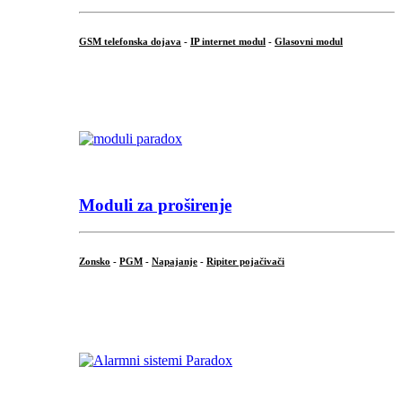
GSM telefonska dojava
-
IP internet modul
-
Glasovni modul
...
Moduli za proširenje
Zonsko
-
PGM
-
Napajanje
-
Ripiter pojačivači
...