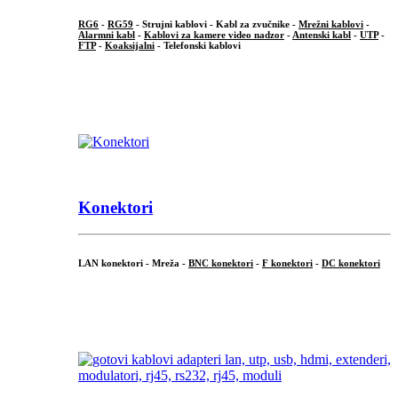
RG6
-
RG59
- Strujni kablovi - Kabl za zvučnike -
Mrežni kablovi
-
Alarmni kabl
-
Kablovi za kamere video nadzor
-
Antenski kabl
-
UTP
-
FTP
-
Koaksijalni
- Telefonski kablovi
...
Konektori
LAN konektori - Mreža -
BNC konektori
-
F konektori
-
DC konektori
...