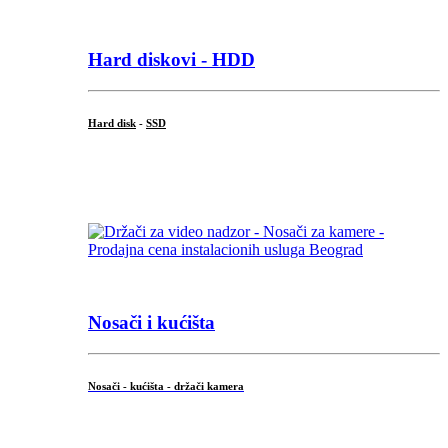
Hard diskovi - HDD
Hard disk
-
SSD
...
Nosači i kućišta
Nosači - kućišta - držači kamera
...