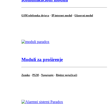
GSM telefonska dojava
-
IP internet modul
-
Glasovni modul
...
Moduli za proširenje
Zonsko
-
PGM
-
Napajanje
-
Ripiter pojačivači
...