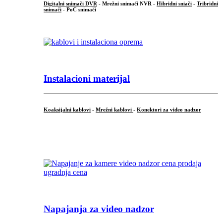
Digitalni snimači DVR
- Mrežni snimači NVR -
Hibridni sniači
-
Tribridni
snimači
- PoC snimači
Instalacioni materijal
Koaksijalni kablovi
-
Mrežni kablovi
-
Konektori za video nadzor
...
Napajanja za video nadzor