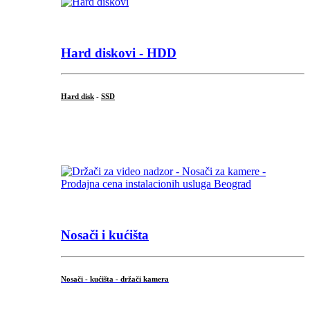
Hard diskovi - HDD
Hard disk
-
SSD
...
Nosači i kućišta
Nosači - kućišta - držači kamera
...