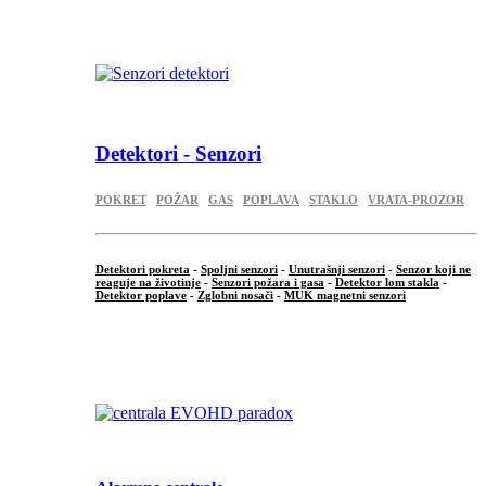
Detektori - Senzori
POKRET
POŽAR
GAS
POPLAVA
STAKLO
VRATA-PROZOR
Detektori pokreta
-
Spoljni senzori
-
Unutrašnji senzori
-
Senzor koji ne
reaguje na životinje
-
Senzori požara i gasa
-
Detektor lom stakla
-
Detektor poplave
-
Zglobni nosači
-
MUK magnetni senzori
.