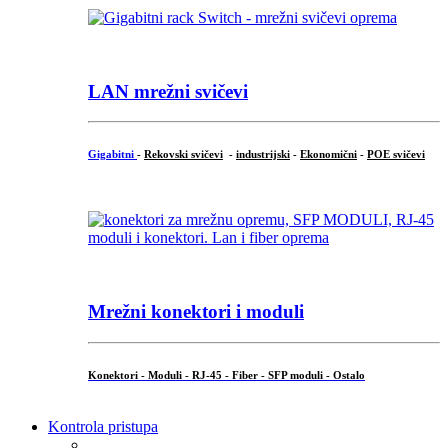
LAN mrežni svičevi
Gigabitni
-
Rekovski svičevi
-
industrijski
-
Ekonomični
-
POE svičevi
Mrežni konektori i moduli
Konektori - Moduli - RJ-45 - Fiber - SFP moduli - Ostalo
Kontrola pristupa