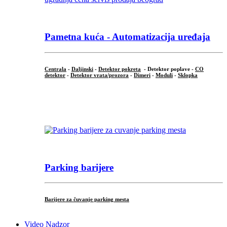
Pametna kuća - Automatizacija uređaja
Centrala
-
Daljinski
-
Detektor pokreta
- Detektor poplave -
CO
detektor
-
Detektor vrata/prozora
-
Dimeri
-
Moduli
-
Sklopka
...
Parking barijere
Barijere za čuvanje parking mesta
Video Nadzor