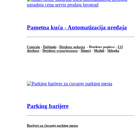
Pametna kuća - Automatizacija uređaja
Centrala
-
Daljinski
-
Detektor pokreta
- Detektor poplave -
CO
detektor
-
Detektor vrata/prozora
-
Dimeri
-
Moduli
-
Sklopka
...
Parking barijere
Barijere za čuvanje parking mesta