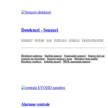
Detektori - Senzori
POKRET
POŽAR
GAS
POPLAVA
STAKLO
VRATA-PROZOR
Detektori pokreta
-
Spoljni senzori
-
Unutrašnji senzori
-
Senzor koji ne
reaguje na životinje
-
Senzori požara i gasa
-
Detektor lom stakla
-
Detektor poplave
-
Zglobni nosači
-
MUK magnetni senzori
.
Alarmne centrale