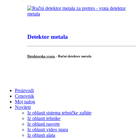
Detektor metala
Detektorska vrata
- Ručni detektor metala
.
Proizvodi
Cenovnik
Moj nalog
Noviteti
Iz oblasti sistema tehničke zaštite
Iz oblasti tehnike
Iz oblasti rasvete
Iz oblasti video igara
Iz oblasti alata