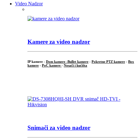
Video Nadzor
Kamere za video nadzor
IP kamere -
Dom kamere -
Bullet kamere
-
Pokretne PTZ kamere
-
Box
kamere
-
PoC kamere
-
Nosači i kućišta
.
Snimači za video nadzor