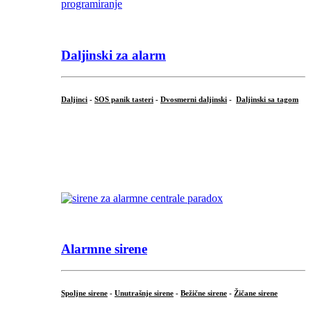
Daljinski za alarm
Daljinci
-
SOS panik tasteri
-
Dvosmerni daljinski
-
Daljinski sa tagom
...
.
Alarmne sirene
Spoljne sirene
-
Unutrašnje sirene
-
Bežične sirene
-
Žičane sirene