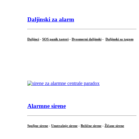
Daljinski za alarm
Daljinci
-
SOS panik tasteri
-
Dvosmerni daljinski
-
Daljinski sa tagom
...
.
Alarmne sirene
Spoljne sirene
-
Unutrašnje sirene
-
Bežične sirene
-
Žičane sirene
...