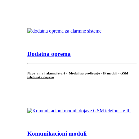
.
Dodatna oprema
Napajanja i akumulatori
-
Moduli za proširenje
-
IP moduli
-
GSM
telefonska dojava
...
Komunikacioni moduli