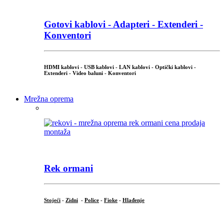
Gotovi kablovi - Adapteri - Extenderi -
Konventori
HDMI kablovi - USB kablovi - LAN kablovi - Optički kablovi -
Extenderi - Video baluni - Konventori
Mrežna oprema
Rek ormani
Stojeći
-
Zidni
-
Police
-
Fioke
-
Hlađenje