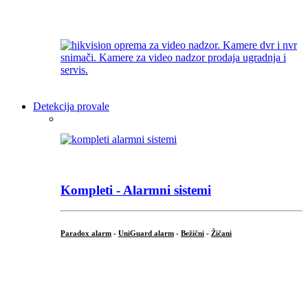
Detekcija provale
Kompleti - Alarmni sistemi
Paradox alarm
-
UniGuard alarm
-
Bežični
-
Žičani
...
...
.