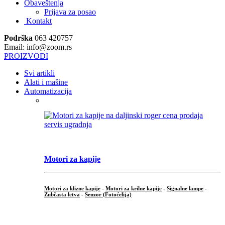
Obaveštenja
Prijava za posao
Kontakt
Podrška
063 420757
Email: info@zoom.rs
PROIZVODI
Svi artikli
Alati i mašine
Automatizacija
Motori za kapije
Motori za klizne kapije
-
Motori za krilne kapije
-
Signalne lampe
-
Zubčasta letva
-
Senzor (Fotoćelija)
...