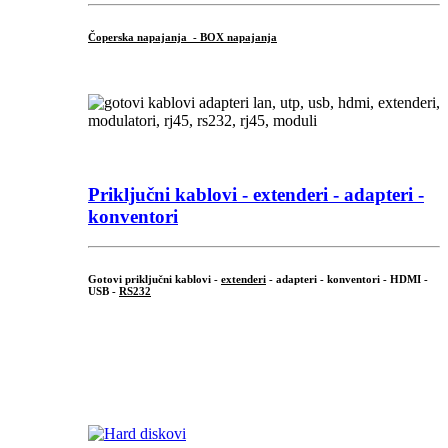
Čoperska napajanja - BOX napajanja
Priključni
kablovi - extenderi - adapteri -
konventori
Gotovi priključni kablovi -
extenderi
- adapteri - konventori - HDMI -
USB -
RS232
...
.