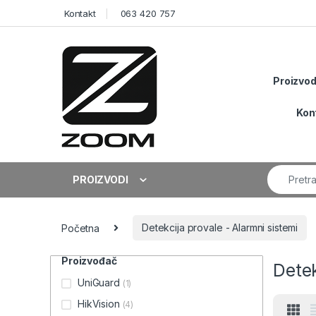
Skip to navigation
Skip to content
Kontakt
063 420 757
Proizvod
Kon
Search fo
PROIZVODI
Početna
Detekcija provale - Alarmni sistemi
Proizvođač
Detek
UniGuard
(1)
HikVision
(4)