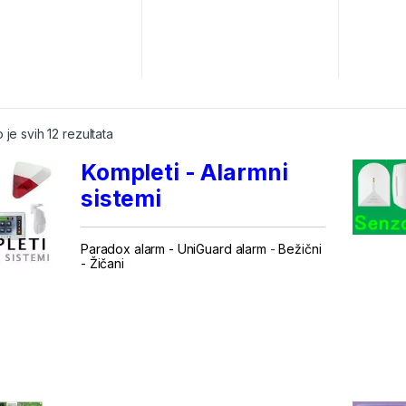
 je svih 12 rezultata
Kompleti - Alarmni
sistemi
Paradox alarm
-
UniGuard alarm
-
Bežični
-
Žičani
...
...
.