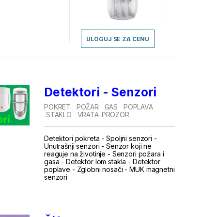
ULOGUJ SE ZA CENU
Detektori - Senzori
POKRET
POŽAR
GAS
POPLAVA
STAKLO
VRATA-PROZOR
Detektori pokreta
-
Spoljni senzori
-
Unutrašnji senzori
-
Senzor koji ne
reaguje na životinje
-
Senzori požara i
gasa
-
Detektor lom stakla
-
Detektor
poplave
-
Zglobni nosači
-
MUK magnetni
senzori
.