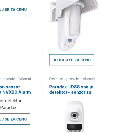
J SE ZA CENU
ULOGUJ SE ZA CENU
a provale - Alarmni
Detekcija provale - Alarmni
Detektori pokreta -
sistemi
,
Detektori pokreta -
Detektori-Senzori
Senzori
,
Detektori-Senzori
or-senzor
Paradox HD88 spoljni
a NVX80 Alarm
detektor – senzor za
x cena
detekciju pokreta sa
kamerom
J SE ZA CENU