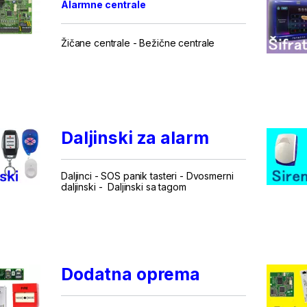
Alarmne centrale
Žičane centrale
-
Bežične centrale
...
...
Daljinski za alarm
Daljinci
-
SOS panik tasteri
-
Dvosmerni
daljinski
-
Daljinski sa tagom
...
.
Dodatna oprema