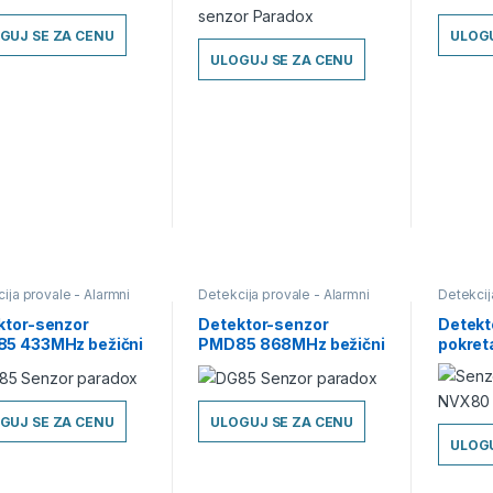
GUJ SE ZA CENU
ULOGU
ULOGUJ SE ZA CENU
ija provale - Alarmni
Detekcija provale - Alarmni
Detekcij
i
,
Detektori pokreta -
sistemi
,
Detektori pokreta -
sistemi
,
ri
,
Detektori-Senzori
Senzori
,
Detektori-Senzori
Senzori
,
ktor-senzor
Detektor-senzor
Detekt
5 433MHz bežični
PMD85 868MHz bežični
pokret
arm Paradox cena
– Alarm Paradox cena
Parado
GUJ SE ZA CENU
ULOGUJ SE ZA CENU
ULOGU