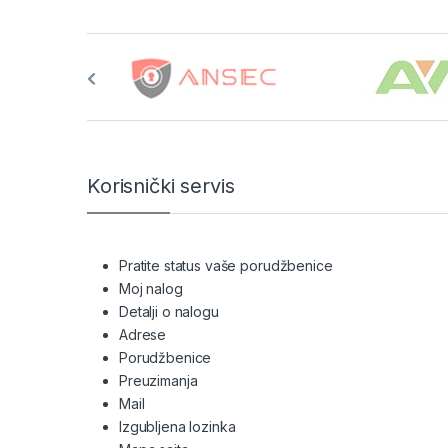
Brands Carousel
Korisnički servis
Pratite status vaše porudžbenice
Moj nalog
Detalji o nalogu
Adrese
Porudžbenice
Preuzimanja
Mail
Izgubljena lozinka