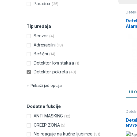
Paradox
(35)
Detekc
sistem
Senzo
Dete
Alar
Tip uređaja
Senzor
(4)
Adresabilni
(18)
Bežični
(14)
Detektor lom stakala
(1)
Detektor pokreta
(40)
+ Prikaži još opcija
ULO
Dodatne fukcije
Detekc
sistem
ANTI MASKING
(12)
Senzo
Dete
CREEP ZONA
NV78
(5)
cena
Ne reaguje na kućne ljubimce
(31)