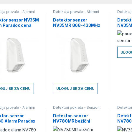
ija provale - Alarmni
Detekcija provale - Alarmni
Detekcij
i
,
Detektori pokreta -
sistemi
,
Detektori pokreta -
sistemi
,
ri
,
Detektori-Senzori
Senzori
,
Detektori-Senzori
Senzori
,
ktor senzor NV35M
Detektor senzor
Detekt
m Paradox cena
NV35MR 868-433MHz
NV35M
Bežični Alarm Paradox
cena
ULOGU
GUJ SE ZA CENU
ULOGUJ SE ZA CENU
ija provale - Alarmni
Detektori pokreta - Senzori
,
Detektor
i
,
Detektori pokreta -
Detektori-Senzori
Detektor
ri
,
Detektori-Senzori
ktor-senzor
Detektor-senzor
Detekt
0 Alarm Paradox
NV780MR bežični
NV780
433/844MHz – Alarm
Parado
Paradox