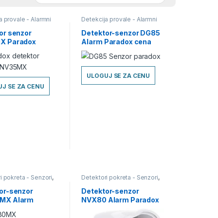
a provale - Alarmni
Detekcija provale - Alarmni
Detektori pokreta -
sistemi
,
Detektori pokreta -
Detektori-Senzori
Senzori
,
Detektori-Senzori
or senzor
Detektor-senzor DG85
X Paradox
Alarm Paradox cena
ULOGUJ SE ZA CENU
J SE ZA CENU
i pokreta - Senzori
,
Detektori pokreta - Senzori
,
i-Senzori
Detektori-Senzori
or-senzor
Detektor-senzor
MX Alarm
NVX80 Alarm Paradox
x cena