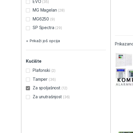
EVO
(35)
MG Magelan
(28)
MG6250
(9)
SP Spectra
(29)
+ Prikaži još opcija
Prikazano
Kućište
Plafonski
(2)
Tamper
(36)
Za spoljašnost
(12)
Za unutrašnjost
(36)