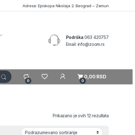
Adresa: Episkopa Nikolaja 2. Beograd – Zemun
Podrška
063 420757
Email: info@zoom.rs
My Account
0,00
RSD
0
0
Prikazano je svih 12 rezultata