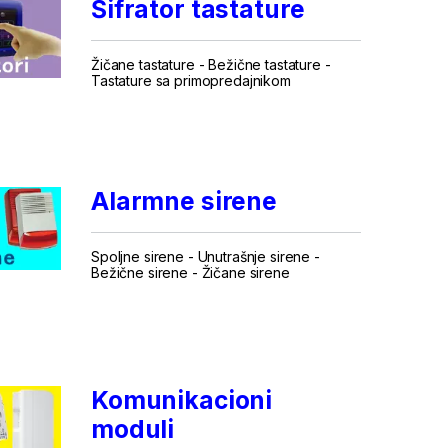
Šifrator tastature
Žičane tastature
-
Bežične tastature
-
Tastature sa primopredajnikom
...
Alarmne sirene
Spoljne sirene
-
Unutrašnje sirene
-
Bežične sirene
-
Žičane sirene
...
.
Komunikacioni
moduli