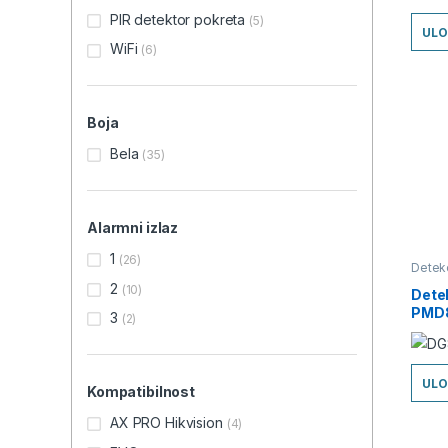
PIR detektor pokreta
(5)
ULO
WiFi
(6)
Boja
Bela
(35)
Alarmni izlaz
1
(26)
Detekc
sistem
2
(10)
Senzo
Dete
PMD8
3
(2)
– Al
ULO
Kompatibilnost
AX PRO Hikvision
(4)