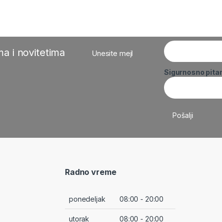
a i novitetima
Unesite mejl
Sigurnosno pita
Radno vreme
ponedeljak
08:00 - 20:00
utorak
08:00 - 20:00