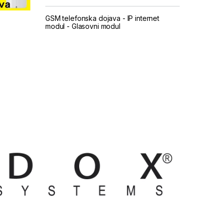
GSM telefonska dojava
-
IP internet
modul
-
Glasovni modul
...