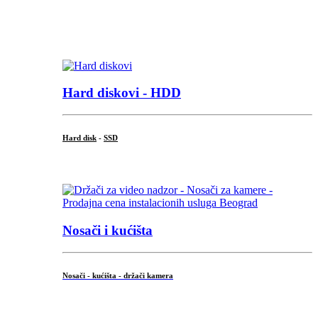
...
.
Hard diskovi - HDD
Hard disk
-
SSD
...
Nosači i kućišta
Nosači - kućišta - držači kamera
...