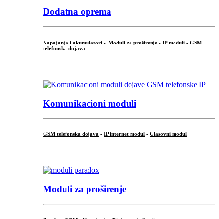
Dodatna oprema
Napajanja i akumulatori
-
Moduli za proširenje
-
IP moduli
-
GSM
telefonska dojava
...
Komunikacioni moduli
GSM telefonska dojava
-
IP internet modul
-
Glasovni modul
...
Moduli za proširenje