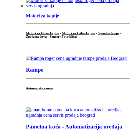
Motori za kapije
Motori za klizne kapije
-
Motori za krilne kapije
-
Signalne lampe
-
Zubčasta letva
-
Senzor (Fotoćelija)
...
Rampe
Automatske rampe
...
Pametna kuća - Automatizacija uređaja