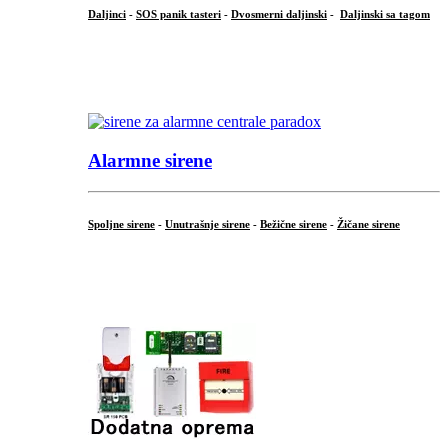
Daljinci
-
SOS panik tasteri
-
Dvosmerni daljinski
-
Daljinski sa tagom
...
.
Alarmne sirene
Spoljne sirene
-
Unutrašnje sirene
-
Bežične sirene
-
Žičane sirene
...
.