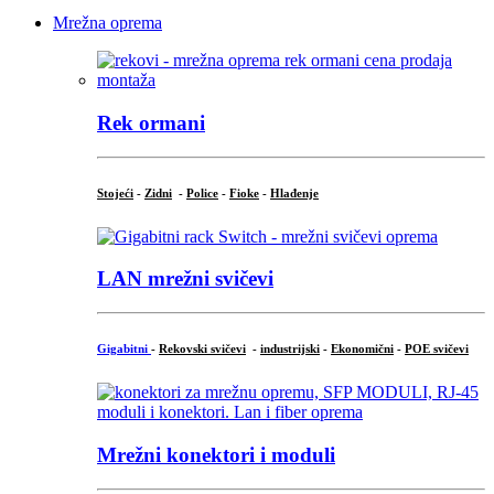
Mrežna oprema
Rek ormani
Stojeći
-
Zidni
-
Police
-
Fioke
-
Hlađenje
LAN mrežni svičevi
Gigabitni
-
Rekovski svičevi
-
industrijski
-
Ekonomični
-
POE svičevi
Mrežni konektori i moduli