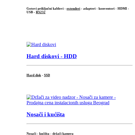
Gotovi priključni kablovi -
extenderi
- adapteri - konventori - HDMI -
USB -
RS232
...
.
Hard diskovi - HDD
Hard disk
-
SSD
...
Nosači i kućišta
Nosači - kućišta - držači kamera