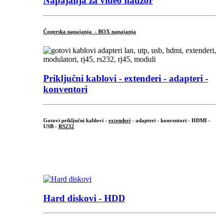
Napajanja za video nadzor
Čoperska napajanja - BOX napajanja
Priključni
kablovi - extenderi - adapteri -
konventori
Gotovi priključni kablovi -
extenderi
- adapteri - konventori - HDMI -
USB -
RS232
...
.
Hard diskovi - HDD