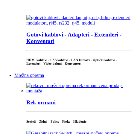
...
Gotovi kablovi - Adapteri - Extenderi -
Konventori
HDMI kablovi - USB kablovi - LAN kablovi - Optički kablovi -
Extenderi - Video baluni - Konventori
Mrežna oprema
Rek ormani
Stojeći
-
Zidni
-
Police
-
Fioke
-
Hlađenje