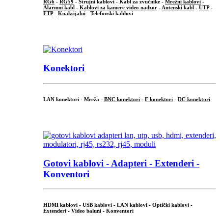
RG6
-
RG59
- Strujni kablovi - Kabl za zvučnike -
Mrežni kablovi
-
Alarmni kabl
-
Kablovi za kamere video nadzor
-
Antenski kabl
-
UTP
-
FTP
-
Koaksijalni
- Telefonski kablovi
...
Konektori
LAN konektori - Mreža -
BNC konektori
-
F konektori
-
DC konektori
...
Gotovi kablovi - Adapteri - Extenderi -
Konventori
HDMI kablovi - USB kablovi - LAN kablovi - Optički kablovi -
Extenderi - Video baluni - Konventori