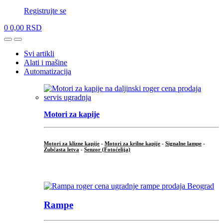
Registrujte se
0
0,00
RSD
Open
Close
Svi artikli
Alati i mašine
Automatizacija
Motori za kapije
Motori za klizne kapije
-
Motori za krilne kapije
-
Signalne lampe
-
Zubčasta letva
-
Senzor (Fotoćelija)
...
Rampe