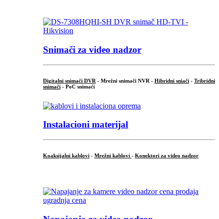
.
Snimači za video nadzor
Digitalni snimači DVR
- Mrežni snimači NVR -
Hibridni sniači
-
Tribridni
snimači
- PoC snimači
Instalacioni materijal
Koaksijalni kablovi
-
Mrežni kablovi
-
Konektori za video nadzor
...