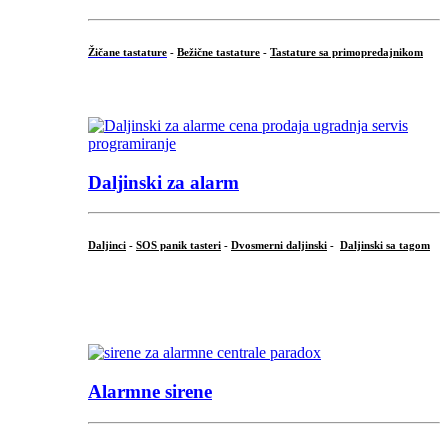
Žičane tastature
-
Bežične tastature
-
Tastature sa primopredajnikom
...
Daljinski za alarm
Daljinci
-
SOS panik tasteri
-
Dvosmerni daljinski
-
Daljinski sa tagom
...
.
Alarmne sirene