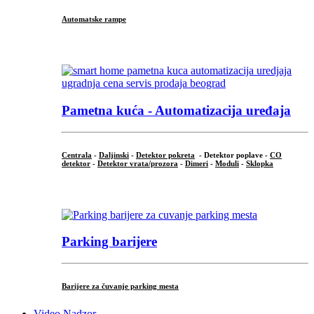
Automatske rampe
...
Pametna kuća - Automatizacija uređaja
Centrala
-
Daljinski
-
Detektor pokreta
- Detektor poplave -
CO
detektor
-
Detektor vrata/prozora
-
Dimeri
-
Moduli
-
Sklopka
...
Parking barijere
Barijere za čuvanje parking mesta
Video Nadzor