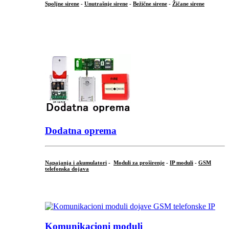
Spoljne sirene
-
Unutrašnje sirene
-
Bežične sirene
-
Žičane sirene
...
.
Dodatna oprema
Napajanja i akumulatori
-
Moduli za proširenje
-
IP moduli
-
GSM
telefonska dojava
...
Komunikacioni moduli