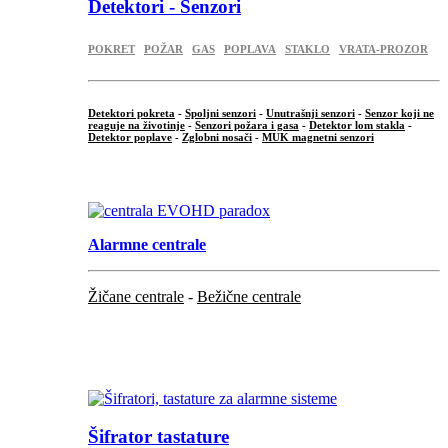
Detektori - Senzori
POKRET
POŽAR
GAS
POPLAVA
STAKLO
VRATA-PROZOR
Detektori pokreta
-
Spoljni senzori
-
Unutrašnji senzori
-
Senzor koji ne
reaguje na životinje
-
Senzori požara i gasa
-
Detektor lom stakla
-
Detektor poplave
-
Zglobni nosači
-
MUK magnetni senzori
.
Alarmne centrale
Žičane centrale
-
Bežične centrale
...
...
Šifrator tastature