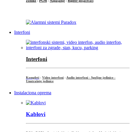
Zonsko
-
PGM
-
Napajanje
-
Ripiter pojačivači
...
Interfoni
Interfoni
Kompleti
-
Video interfoni
-
Audio interfoni - Spoljne jedinice -
Unutrašnje jedinice
Instalaciona oprema
Kablovi