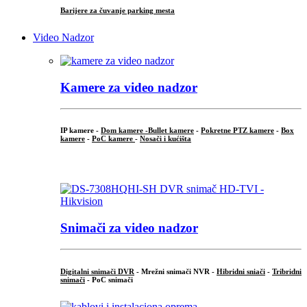
Barijere za čuvanje parking mesta
Video Nadzor
Kamere za video nadzor
IP kamere -
Dom kamere -
Bullet kamere
-
Pokretne PTZ kamere
-
Box
kamere
-
PoC kamere
-
Nosači i kućišta
.
Snimači za video nadzor
Digitalni snimači DVR
- Mrežni snimači NVR -
Hibridni sniači
-
Tribridni
snimači
- PoC snimači