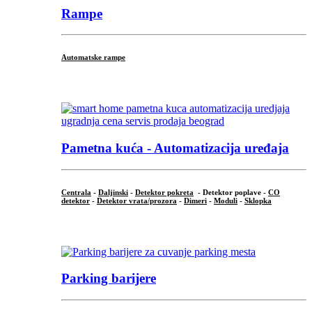
Rampe
Automatske rampe
...
Pametna kuća - Automatizacija uređaja
Centrala
-
Daljinski
-
Detektor pokreta
- Detektor poplave -
CO
detektor
-
Detektor vrata/prozora
-
Dimeri
-
Moduli
-
Sklopka
...
Parking barijere