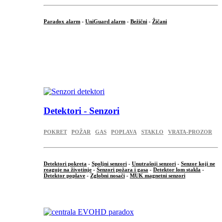
Paradox alarm
-
UniGuard alarm
-
Bežični
-
Žičani
...
...
.
Detektori - Senzori
POKRET
POŽAR
GAS
POPLAVA
STAKLO
VRATA-PROZOR
Detektori pokreta
-
Spoljni senzori
-
Unutrašnji senzori
-
Senzor koji ne
reaguje na životinje
-
Senzori požara i gasa
-
Detektor lom stakla
-
Detektor poplave
-
Zglobni nosači
-
MUK magnetni senzori
.