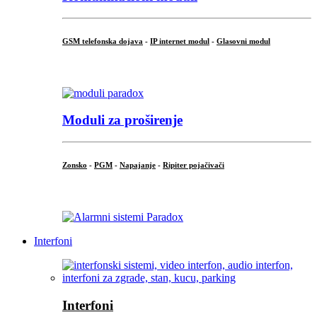
GSM telefonska dojava
-
IP internet modul
-
Glasovni modul
...
Moduli za proširenje
Zonsko
-
PGM
-
Napajanje
-
Ripiter pojačivači
...
Interfoni
Interfoni