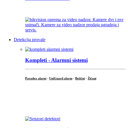
...
Detekcija provale
Kompleti - Alarmni sistemi
Paradox alarm
-
UniGuard alarm
-
Bežični
-
Žičani
...
...
.