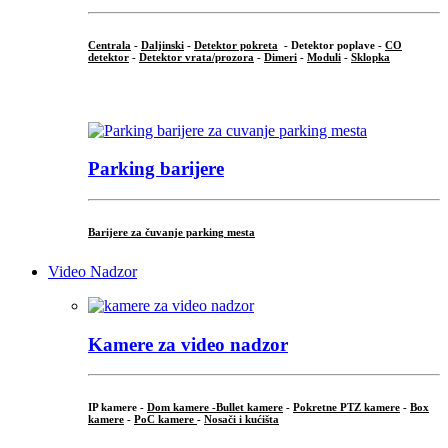
Centrala
-
Daljinski
-
Detektor pokreta
- Detektor poplave -
CO
detektor
-
Detektor vrata/prozora
-
Dimeri
-
Moduli
-
Sklopka
...
Parking barijere
Barijere za čuvanje parking mesta
Video Nadzor
Kamere za video nadzor
IP kamere -
Dom kamere -
Bullet kamere
-
Pokretne PTZ kamere
-
Box
kamere
-
PoC kamere
-
Nosači i kućišta