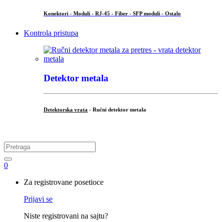
Konektori - Moduli - RJ-45 - Fiber - SFP moduli - Ostalo
Kontrola pristupa
Detektor metala
Detektorska vrata
- Ručni detektor metala
.
Search
for:
0
My
Za registrovane posetioce
Account
Prijavi se
Niste registrovani na sajtu?