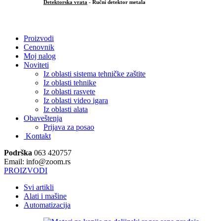
Detektorska vrata
- Ručni detektor metala
.
Proizvodi
Cenovnik
Moj nalog
Noviteti
Iz oblasti sistema tehničke zaštite
Iz oblasti tehnike
Iz oblasti rasvete
Iz oblasti video igara
Iz oblasti alata
Obaveštenja
Prijava za posao
Kontakt
Podrška
063 420757
Email: info@zoom.rs
PROIZVODI
Svi artikli
Alati i mašine
Automatizacija