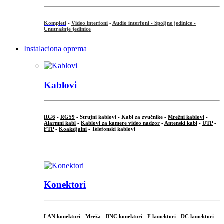
Kompleti
-
Video interfoni
-
Audio interfoni - Spoljne jedinice -
Unutrašnje jedinice
Instalaciona oprema
Kablovi
RG6
-
RG59
- Strujni kablovi - Kabl za zvučnike -
Mrežni kablovi
-
Alarmni kabl
-
Kablovi za kamere video nadzor
-
Antenski kabl
-
UTP
-
FTP
-
Koaksijalni
- Telefonski kablovi
...
Konektori
LAN konektori - Mreža -
BNC konektori
-
F konektori
-
DC konektori