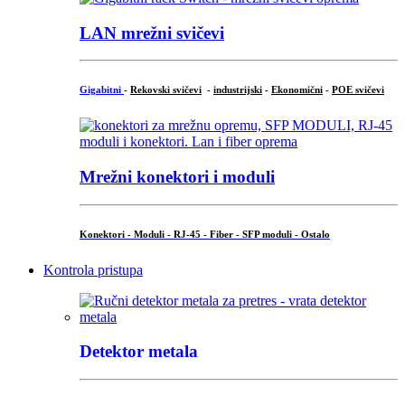
LAN mrežni svičevi
Gigabitni
-
Rekovski svičevi
-
industrijski
-
Ekonomični
-
POE svičevi
Mrežni konektori i moduli
Konektori - Moduli - RJ-45 - Fiber - SFP moduli - Ostalo
Kontrola pristupa
Detektor metala