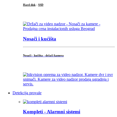
Hard disk
-
SSD
...
Nosači i kućišta
Nosači - kućišta - držači kamera
...
Detekcija provale
Kompleti - Alarmni sistemi