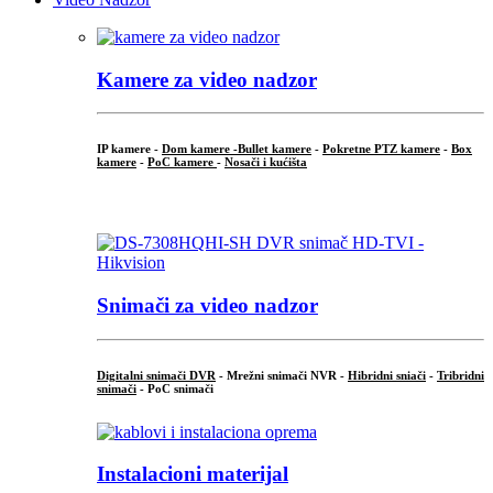
Kamere za video nadzor
IP kamere -
Dom kamere -
Bullet kamere
-
Pokretne PTZ kamere
-
Box
kamere
-
PoC kamere
-
Nosači i kućišta
.
Snimači za video nadzor
Digitalni snimači DVR
- Mrežni snimači NVR -
Hibridni sniači
-
Tribridni
snimači
- PoC snimači
Instalacioni materijal