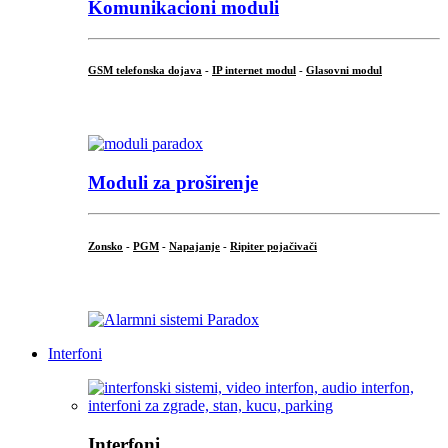
Komunikacioni moduli
GSM telefonska dojava
-
IP internet modul
-
Glasovni modul
...
Moduli za proširenje
Zonsko
-
PGM
-
Napajanje
-
Ripiter pojačivači
...
Interfoni
Interfoni