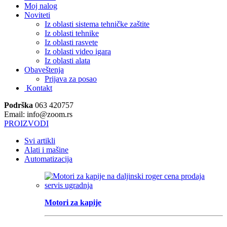
Moj nalog
Noviteti
Iz oblasti sistema tehničke zaštite
Iz oblasti tehnike
Iz oblasti rasvete
Iz oblasti video igara
Iz oblasti alata
Obaveštenja
Prijava za posao
Kontakt
Podrška
063 420757
Email: info@zoom.rs
PROIZVODI
Svi artikli
Alati i mašine
Automatizacija
Motori za kapije