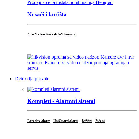
Nosači i kućišta
Nosači - kućišta - držači kamera
...
Detekcija provale
Kompleti - Alarmni sistemi
Paradox alarm
-
UniGuard alarm
-
Bežični
-
Žičani
...