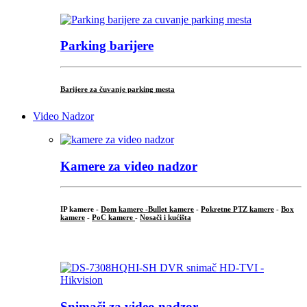
Parking barijere
Barijere za čuvanje parking mesta
Video Nadzor
Kamere za video nadzor
IP kamere -
Dom kamere -
Bullet kamere
-
Pokretne PTZ kamere
-
Box
kamere
-
PoC kamere
-
Nosači i kućišta
.
Snimači za video nadzor