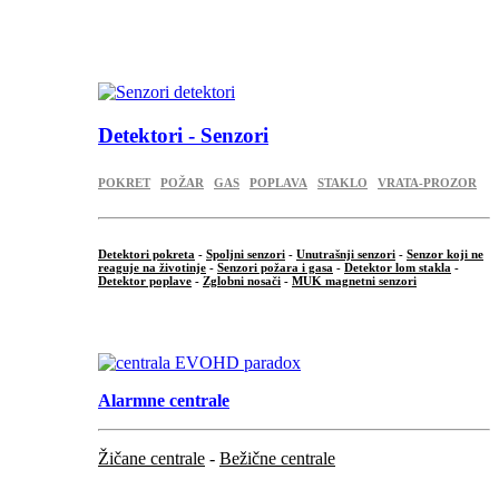
...
.
Detektori - Senzori
POKRET
POŽAR
GAS
POPLAVA
STAKLO
VRATA-PROZOR
Detektori pokreta
-
Spoljni senzori
-
Unutrašnji senzori
-
Senzor koji ne
reaguje na životinje
-
Senzori požara i gasa
-
Detektor lom stakla
-
Detektor poplave
-
Zglobni nosači
-
MUK magnetni senzori
.
Alarmne centrale
Žičane centrale
-
Bežične centrale
...