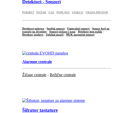
Detektori - Senzori
POKRET
POŽAR
GAS
POPLAVA
STAKLO
VRATA-PROZOR
Detektori pokreta
-
Spoljni senzori
-
Unutrašnji senzori
-
Senzor koji ne
reaguje na životinje
-
Senzori požara i gasa
-
Detektor lom stakla
-
Detektor poplave
-
Zglobni nosači
-
MUK magnetni senzori
.
Alarmne centrale
Žičane centrale
-
Bežične centrale
...
...
Šifrator tastature