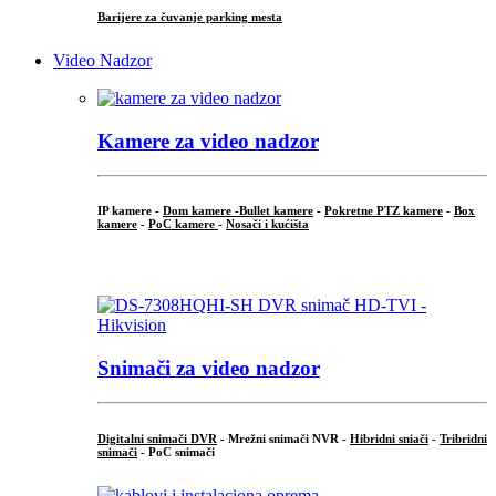
Barijere za čuvanje parking mesta
Video Nadzor
Kamere za video nadzor
IP kamere -
Dom kamere -
Bullet kamere
-
Pokretne PTZ kamere
-
Box
kamere
-
PoC kamere
-
Nosači i kućišta
.
Snimači za video nadzor
Digitalni snimači DVR
- Mrežni snimači NVR -
Hibridni sniači
-
Tribridni
snimači
- PoC snimači