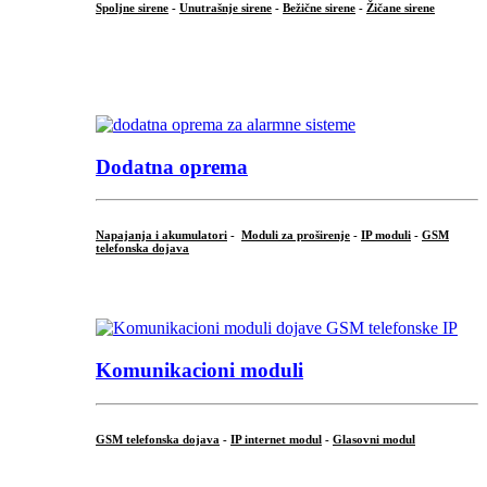
Spoljne sirene
-
Unutrašnje sirene
-
Bežične sirene
-
Žičane sirene
...
.
Dodatna oprema
Napajanja i akumulatori
-
Moduli za proširenje
-
IP moduli
-
GSM
telefonska dojava
...
Komunikacioni moduli
GSM telefonska dojava
-
IP internet modul
-
Glasovni modul
...