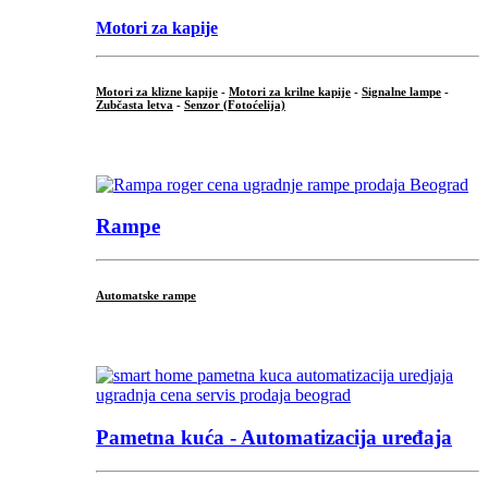
Motori za kapije
Motori za klizne kapije
-
Motori za krilne kapije
-
Signalne lampe
-
Zubčasta letva
-
Senzor (Fotoćelija)
...
Rampe
Automatske rampe
...
Pametna kuća - Automatizacija uređaja