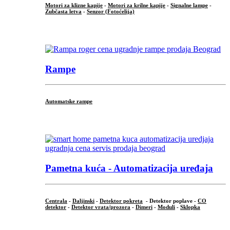
Motori za klizne kapije
-
Motori za krilne kapije
-
Signalne lampe
-
Zubčasta letva
-
Senzor (Fotoćelija)
...
Rampe
Automatske rampe
...
Pametna kuća - Automatizacija uređaja
Centrala
-
Daljinski
-
Detektor pokreta
- Detektor poplave -
CO
detektor
-
Detektor vrata/prozora
-
Dimeri
-
Moduli
-
Sklopka
...