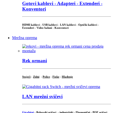
Gotovi kablovi - Adapteri - Extenderi -
Konventori
HDMI kablovi - USB kablovi - LAN kablovi - Optički kablovi -
Extenderi - Video baluni - Konventori
Mrežna oprema
Rek ormani
Stojeći
-
Zidni
-
Police
-
Fioke
-
Hlađenje
LAN mrežni svičevi
Gigabitni
-
Rekovski svičevi
-
industrijski
-
Ekonomični
-
POE svičevi