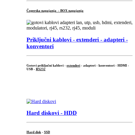
Čoperska napajanja - BOX napajanja
Priključni
kablovi - extenderi - adapteri -
konventori
Gotovi priključni kablovi -
extenderi
- adapteri - konventori - HDMI -
USB -
RS232
...
.
Hard diskovi - HDD
Hard disk
-
SSD