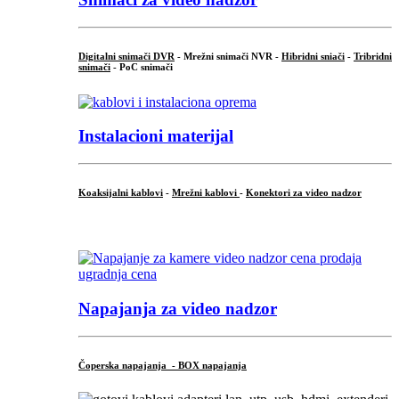
Digitalni snimači DVR
- Mrežni snimači NVR -
Hibridni sniači
-
Tribridni
snimači
- PoC snimači
Instalacioni materijal
Koaksijalni kablovi
-
Mrežni kablovi
-
Konektori za video nadzor
...
Napajanja za video nadzor
Čoperska napajanja - BOX napajanja