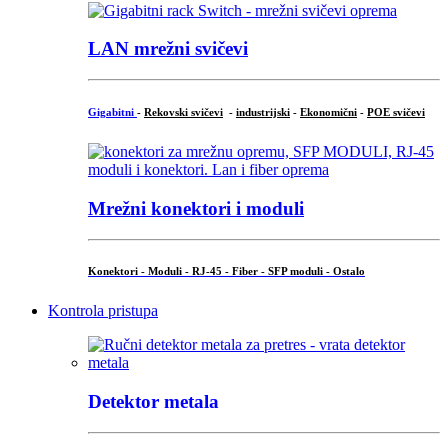
LAN mrežni svičevi
Gigabitni
-
Rekovski svičevi
-
industrijski
-
Ekonomični
-
POE svičevi
Mrežni konektori i moduli
Konektori - Moduli - RJ-45 - Fiber - SFP moduli - Ostalo
Kontrola pristupa
Detektor metala