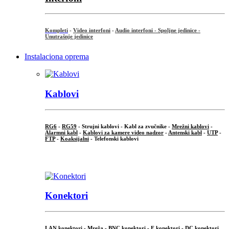
Kompleti
-
Video interfoni
-
Audio interfoni - Spoljne jedinice -
Unutrašnje jedinice
Instalaciona oprema
Kablovi
RG6
-
RG59
- Strujni kablovi - Kabl za zvučnike -
Mrežni kablovi
-
Alarmni kabl
-
Kablovi za kamere video nadzor
-
Antenski kabl
-
UTP
-
FTP
-
Koaksijalni
- Telefonski kablovi
...
Konektori
LAN konektori - Mreža -
BNC konektori
-
F konektori
-
DC konektori