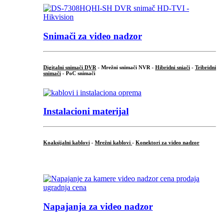
Snimači za video nadzor
Digitalni snimači DVR
- Mrežni snimači NVR -
Hibridni sniači
-
Tribridni
snimači
- PoC snimači
Instalacioni materijal
Koaksijalni kablovi
-
Mrežni kablovi
-
Konektori za video nadzor
...
Napajanja za video nadzor