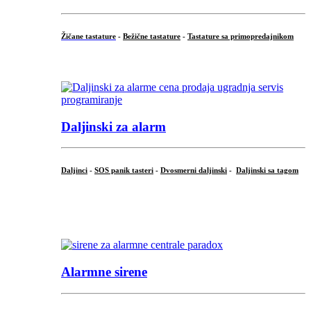
Žičane tastature
-
Bežične tastature
-
Tastature sa primopredajnikom
...
Daljinski za alarm
Daljinci
-
SOS panik tasteri
-
Dvosmerni daljinski
-
Daljinski sa tagom
...
.
Alarmne sirene