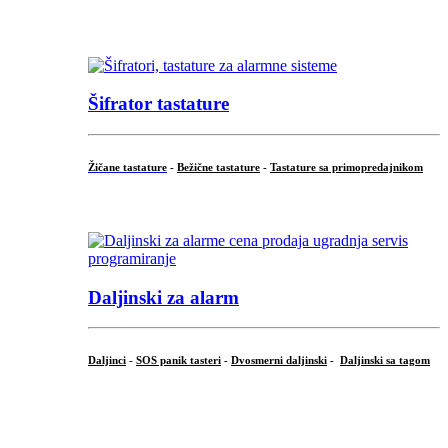
...
Šifrator tastature
Žičane tastature
-
Bežične tastature
-
Tastature sa primopredajnikom
...
Daljinski za alarm
Daljinci
-
SOS panik tasteri
-
Dvosmerni daljinski
-
Daljinski sa tagom
...
.