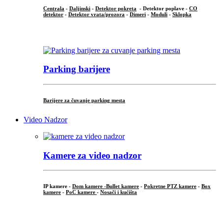
Centrala
-
Daljinski
-
Detektor pokreta
- Detektor poplave -
CO
detektor
-
Detektor vrata/prozora
-
Dimeri
-
Moduli
-
Sklopka
...
Parking barijere
Barijere za čuvanje parking mesta
Video Nadzor
Kamere za video nadzor
IP kamere -
Dom kamere -
Bullet kamere
-
Pokretne PTZ kamere
-
Box
kamere
-
PoC kamere
-
Nosači i kućišta
.