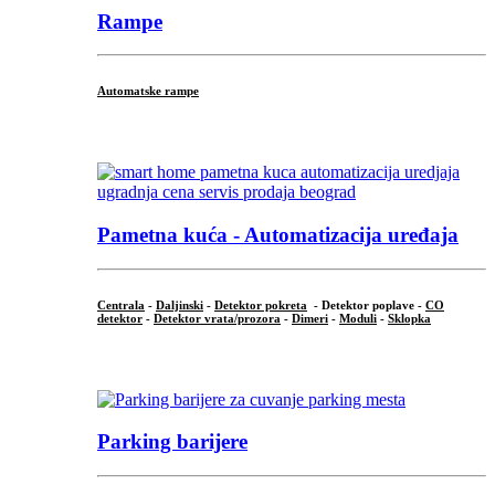
Rampe
Automatske rampe
...
Pametna kuća - Automatizacija uređaja
Centrala
-
Daljinski
-
Detektor pokreta
- Detektor poplave -
CO
detektor
-
Detektor vrata/prozora
-
Dimeri
-
Moduli
-
Sklopka
...
Parking barijere