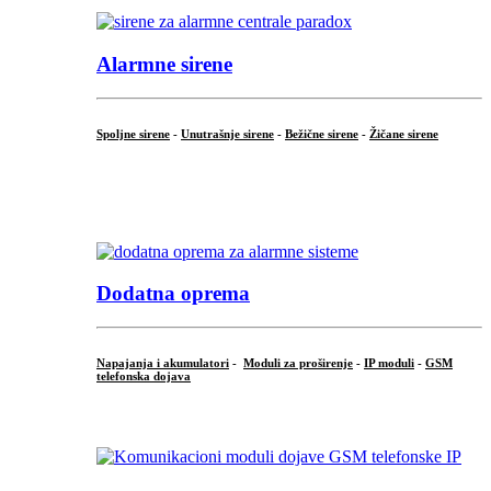
Alarmne sirene
Spoljne sirene
-
Unutrašnje sirene
-
Bežične sirene
-
Žičane sirene
...
.
Dodatna oprema
Napajanja i akumulatori
-
Moduli za proširenje
-
IP moduli
-
GSM
telefonska dojava
...