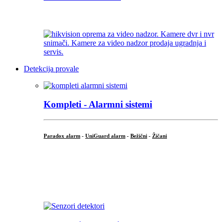
...
Detekcija provale
Kompleti - Alarmni sistemi
Paradox alarm
-
UniGuard alarm
-
Bežični
-
Žičani
...
...
.