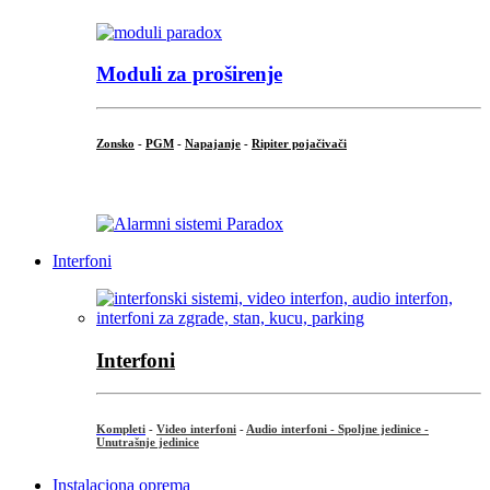
Moduli za proširenje
Zonsko
-
PGM
-
Napajanje
-
Ripiter pojačivači
...
Interfoni
Interfoni
Kompleti
-
Video interfoni
-
Audio interfoni - Spoljne jedinice -
Unutrašnje jedinice
Instalaciona oprema