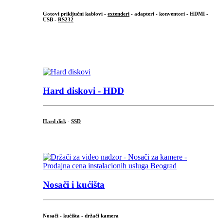
Gotovi priključni kablovi -
extenderi
- adapteri - konventori - HDMI -
USB -
RS232
...
.
Hard diskovi - HDD
Hard disk
-
SSD
...
Nosači i kućišta
Nosači - kućišta - držači kamera