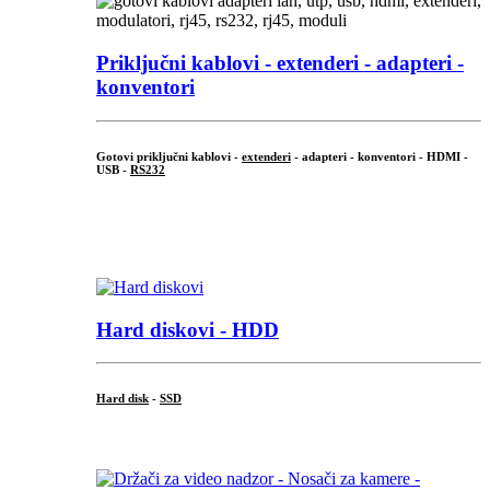
Priključni
kablovi - extenderi - adapteri -
konventori
Gotovi priključni kablovi -
extenderi
- adapteri - konventori - HDMI -
USB -
RS232
...
.
Hard diskovi - HDD
Hard disk
-
SSD
...