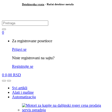
Detektorska vrata
- Ručni detektor metala
.
Search
for:
0
My
Za registrovane posetioce
Account
Prijavi se
Niste registrovani na sajtu?
Registrujte se
0
0,00
RSD
Open
Close
Svi artikli
Alati i mašine
Automatizacija