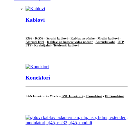
Kablovi
RG6
-
RG59
- Strujni kablovi - Kabl za zvučnike -
Mrežni kablovi
-
Alarmni kabl
-
Kablovi za kamere video nadzor
-
Antenski kabl
-
UTP
-
FTP
-
Koaksijalni
- Telefonski kablovi
...
Konektori
LAN konektori - Mreža -
BNC konektori
-
F konektori
-
DC konektori
...