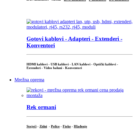
...
Gotovi kablovi - Adapteri - Extenderi -
Konventori
HDMI kablovi - USB kablovi - LAN kablovi - Optički kablovi -
Extenderi - Video baluni - Konventori
Mrežna oprema
Rek ormani
Stojeći
-
Zidni
-
Police
-
Fioke
-
Hlađenje