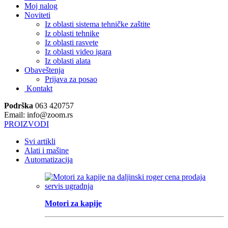
Moj nalog
Noviteti
Iz oblasti sistema tehničke zaštite
Iz oblasti tehnike
Iz oblasti rasvete
Iz oblasti video igara
Iz oblasti alata
Obaveštenja
Prijava za posao
Kontakt
Podrška
063 420757
Email: info@zoom.rs
PROIZVODI
Svi artikli
Alati i mašine
Automatizacija
Motori za kapije