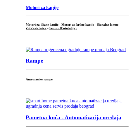
Motori za kapije
Motori za klizne kapije
-
Motori za krilne kapije
-
Signalne lampe
-
Zubčasta letva
-
Senzor (Fotoćelija)
...
Rampe
Automatske rampe
...
Pametna kuća - Automatizacija uređaja