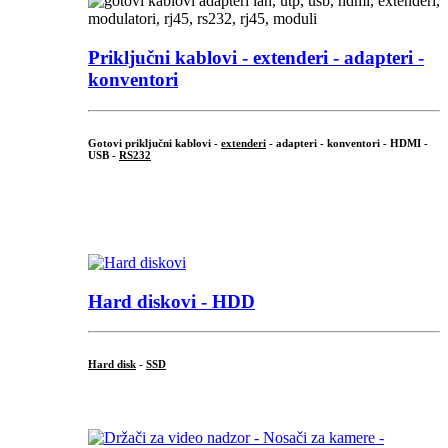
Priključni
kablovi - extenderi - adapteri -
konventori
Gotovi priključni kablovi -
extenderi
- adapteri - konventori - HDMI -
USB -
RS232
...
.
Hard diskovi - HDD
Hard disk
-
SSD
...