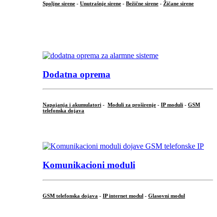
Spoljne sirene
-
Unutrašnje sirene
-
Bežične sirene
-
Žičane sirene
...
.
Dodatna oprema
Napajanja i akumulatori
-
Moduli za proširenje
-
IP moduli
-
GSM
telefonska dojava
...
Komunikacioni moduli
GSM telefonska dojava
-
IP internet modul
-
Glasovni modul
...