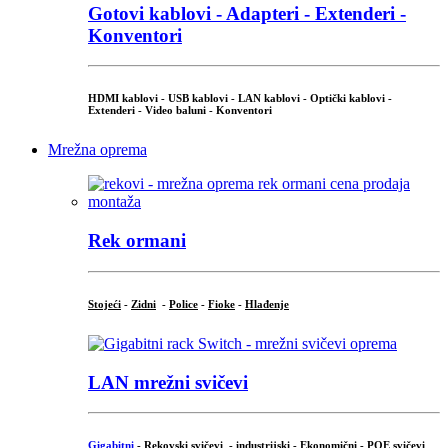
Gotovi kablovi - Adapteri - Extenderi -
Konventori
HDMI kablovi - USB kablovi - LAN kablovi - Optički kablovi -
Extenderi - Video baluni - Konventori
Mrežna oprema
Rek ormani
Stojeći
-
Zidni
-
Police
-
Fioke
-
Hlađenje
LAN mrežni svičevi
Gigabitni
-
Rekovski svičevi
-
industrijski
-
Ekonomični
-
POE svičevi