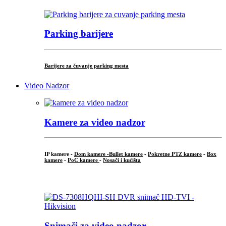
Parking barijere
Barijere za čuvanje parking mesta
Video Nadzor
Kamere za video nadzor
IP kamere -
Dom kamere -
Bullet kamere
-
Pokretne PTZ kamere
-
Box
kamere
-
PoC kamere
-
Nosači i kućišta
.
Snimači za video nadzor