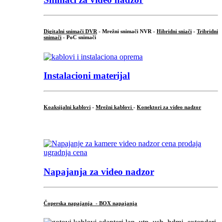
Digitalni snimači DVR
- Mrežni snimači NVR -
Hibridni sniači
-
Tribridni
snimači
- PoC snimači
Instalacioni materijal
Koaksijalni kablovi
-
Mrežni kablovi
-
Konektori za video nadzor
...
Napajanja za video nadzor
Čoperska napajanja - BOX napajanja