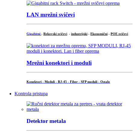
LAN mrežni svičevi
Gigabitni
-
Rekovski svičevi
-
industrijski
-
Ekonomični
-
POE svičevi
Mrežni konektori i moduli
Konektori - Moduli - RJ-45 - Fiber - SFP moduli - Ostalo
Kontrola pristupa
Detektor metala