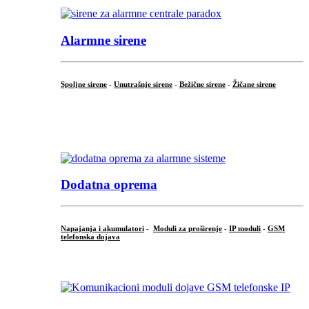
Alarmne sirene
Spoljne sirene
-
Unutrašnje sirene
-
Bežične sirene
-
Žičane sirene
...
.
Dodatna oprema
Napajanja i akumulatori
-
Moduli za proširenje
-
IP moduli
-
GSM
telefonska dojava
...