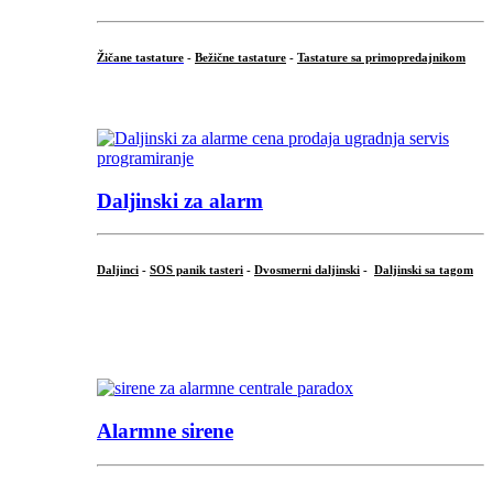
Žičane tastature
-
Bežične tastature
-
Tastature sa primopredajnikom
...
Daljinski za alarm
Daljinci
-
SOS panik tasteri
-
Dvosmerni daljinski
-
Daljinski sa tagom
...
.
Alarmne sirene