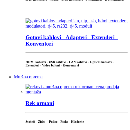
...
Gotovi kablovi - Adapteri - Extenderi -
Konventori
HDMI kablovi - USB kablovi - LAN kablovi - Optički kablovi -
Extenderi - Video baluni - Konventori
Mrežna oprema
Rek ormani
Stojeći
-
Zidni
-
Police
-
Fioke
-
Hlađenje