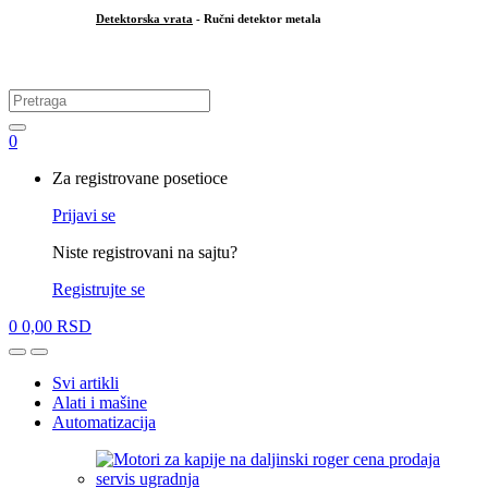
Detektorska vrata
- Ručni detektor metala
.
Search
for:
0
My
Za registrovane posetioce
Account
Prijavi se
Niste registrovani na sajtu?
Registrujte se
0
0,00
RSD
Open
Close
Svi artikli
Alati i mašine
Automatizacija