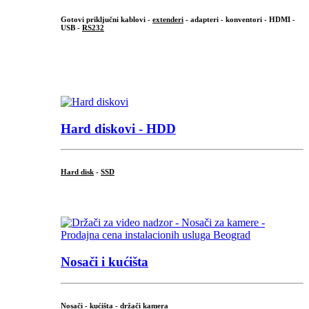
Gotovi priključni kablovi -
extenderi
- adapteri - konventori - HDMI -
USB -
RS232
...
.
Hard diskovi - HDD
Hard disk
-
SSD
...
Nosači i kućišta
Nosači - kućišta - držači kamera