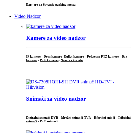
Barijere za čuvanje parking mesta
Video Nadzor
Kamere za video nadzor
IP kamere -
Dom kamere -
Bullet kamere
-
Pokretne PTZ kamere
-
Box
kamere
-
PoC kamere
-
Nosači i kućišta
.
Snimači za video nadzor
Digitalni snimači DVR
- Mrežni snimači NVR -
Hibridni sniači
-
Tribridni
snimači
- PoC snimači