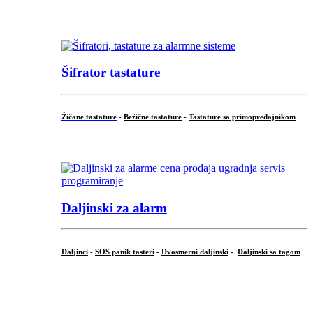
...
Šifrator tastature
Žičane tastature
-
Bežične tastature
-
Tastature sa primopredajnikom
...
Daljinski za alarm
Daljinci
-
SOS panik tasteri
-
Dvosmerni daljinski
-
Daljinski sa tagom
...
.