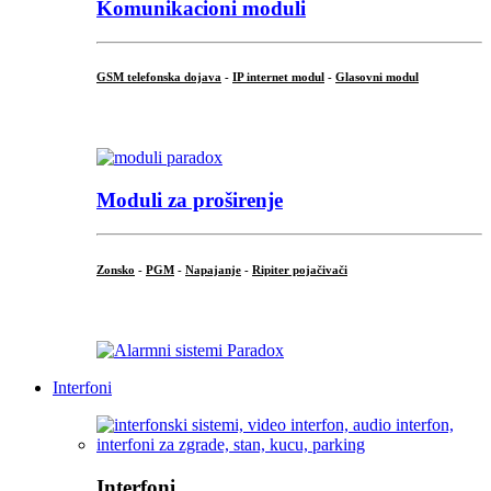
Komunikacioni moduli
GSM telefonska dojava
-
IP internet modul
-
Glasovni modul
...
Moduli za proširenje
Zonsko
-
PGM
-
Napajanje
-
Ripiter pojačivači
...
Interfoni
Interfoni