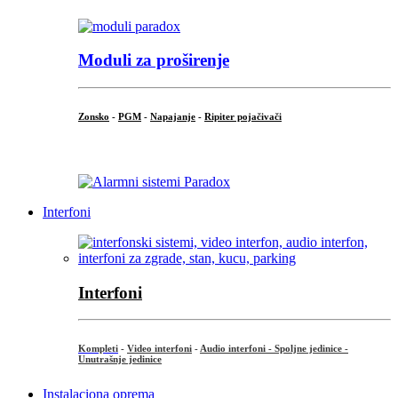
Moduli za proširenje
Zonsko
-
PGM
-
Napajanje
-
Ripiter pojačivači
...
Interfoni
Interfoni
Kompleti
-
Video interfoni
-
Audio interfoni - Spoljne jedinice -
Unutrašnje jedinice
Instalaciona oprema