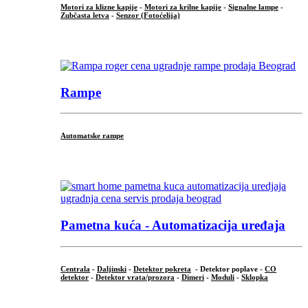
Motori za klizne kapije
-
Motori za krilne kapije
-
Signalne lampe
-
Zubčasta letva
-
Senzor (Fotoćelija)
...
Rampe
Automatske rampe
...
Pametna kuća - Automatizacija uređaja
Centrala
-
Daljinski
-
Detektor pokreta
- Detektor poplave -
CO
detektor
-
Detektor vrata/prozora
-
Dimeri
-
Moduli
-
Sklopka
...