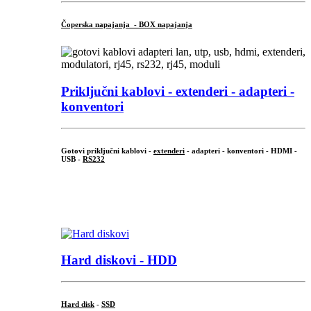
Čoperska napajanja - BOX napajanja
Priključni
kablovi - extenderi - adapteri -
konventori
Gotovi priključni kablovi -
extenderi
- adapteri - konventori - HDMI -
USB -
RS232
...
.
Hard diskovi - HDD
Hard disk
-
SSD