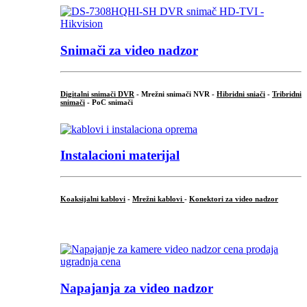
Snimači za video nadzor
Digitalni snimači DVR
- Mrežni snimači NVR -
Hibridni sniači
-
Tribridni
snimači
- PoC snimači
Instalacioni materijal
Koaksijalni kablovi
-
Mrežni kablovi
-
Konektori za video nadzor
...
Napajanja za video nadzor