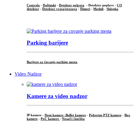
Centrala
-
Daljinski
-
Detektor pokreta
- Detektor poplave -
CO
detektor
-
Detektor vrata/prozora
-
Dimeri
-
Moduli
-
Sklopka
...
Parking barijere
Barijere za čuvanje parking mesta
Video Nadzor
Kamere za video nadzor
IP kamere -
Dom kamere -
Bullet kamere
-
Pokretne PTZ kamere
-
Box
kamere
-
PoC kamere
-
Nosači i kućišta
.