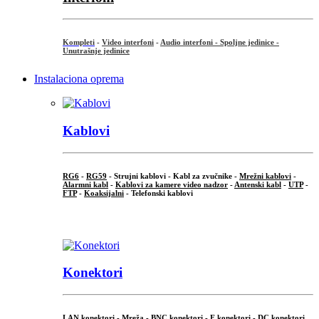
Kompleti
-
Video interfoni
-
Audio interfoni - Spoljne jedinice -
Unutrašnje jedinice
Instalaciona oprema
Kablovi
RG6
-
RG59
- Strujni kablovi - Kabl za zvučnike -
Mrežni kablovi
-
Alarmni kabl
-
Kablovi za kamere video nadzor
-
Antenski kabl
-
UTP
-
FTP
-
Koaksijalni
- Telefonski kablovi
...
Konektori
LAN konektori - Mreža -
BNC konektori
-
F konektori
-
DC konektori