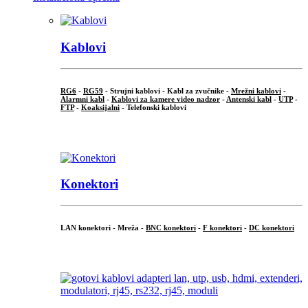
Kablovi
RG6
-
RG59
- Strujni kablovi - Kabl za zvučnike -
Mrežni kablovi
-
Alarmni kabl
-
Kablovi za kamere video nadzor
-
Antenski kabl
-
UTP
-
FTP
-
Koaksijalni
- Telefonski kablovi
...
Konektori
LAN konektori - Mreža -
BNC konektori
-
F konektori
-
DC konektori
...