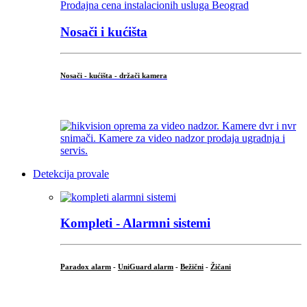
Nosači i kućišta
Nosači - kućišta - držači kamera
...
Detekcija provale
Kompleti - Alarmni sistemi
Paradox alarm
-
UniGuard alarm
-
Bežični
-
Žičani
...