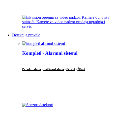
...
Detekcija provale
Kompleti - Alarmni sistemi
Paradox alarm
-
UniGuard alarm
-
Bežični
-
Žičani
...
...
.