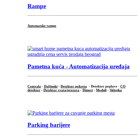
Rampe
Automatske rampe
...
Pametna kuća - Automatizacija uređaja
Centrala
-
Daljinski
-
Detektor pokreta
- Detektor poplave -
CO
detektor
-
Detektor vrata/prozora
-
Dimeri
-
Moduli
-
Sklopka
...
Parking barijere