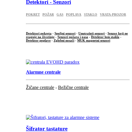
Detektori - Senzori
POKRET
POŽAR
GAS
POPLAVA
STAKLO
VRATA-PROZOR
Detektori pokreta
-
Spoljni senzori
-
Unutrašnji senzori
-
Senzor koji ne
reaguje na životinje
-
Senzori požara i gasa
-
Detektor lom stakla
-
Detektor poplave
-
Zglobni nosači
-
MUK magnetni senzori
.
Alarmne centrale
Žičane centrale
-
Bežične centrale
...
...
Šifrator tastature