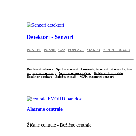
...
.
Detektori - Senzori
POKRET
POŽAR
GAS
POPLAVA
STAKLO
VRATA-PROZOR
Detektori pokreta
-
Spoljni senzori
-
Unutrašnji senzori
-
Senzor koji ne
reaguje na životinje
-
Senzori požara i gasa
-
Detektor lom stakla
-
Detektor poplave
-
Zglobni nosači
-
MUK magnetni senzori
.
Alarmne centrale
Žičane centrale
-
Bežične centrale
...