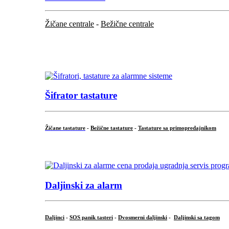
Žičane centrale
-
Bežične centrale
...
...
Šifrator tastature
Žičane tastature
-
Bežične tastature
-
Tastature sa primopredajnikom
...
Daljinski za alarm
Daljinci
-
SOS panik tasteri
-
Dvosmerni daljinski
-
Daljinski sa tagom