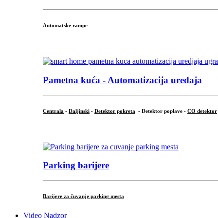
Automatske rampe
...
Pametna kuća - Automatizacija uređaja
Centrala
-
Daljinski
-
Detektor pokreta
- Detektor poplave -
CO detektor
...
Parking barijere
Barijere za čuvanje parking mesta
Video Nadzor