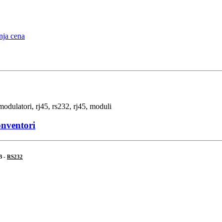
onventori
B -
RS232