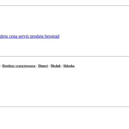
-
Detektor vrata/prozora
-
Dimeri
-
Moduli
-
Sklopka