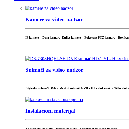
Kamere za video nadzor
IP kamere -
Dom kamere -
Bullet kamere
-
Pokretne PTZ kamere
-
Box ka
.
Snimači za video nadzor
Digitalni snimači DVR
- Mrežni snimači NVR -
Hibridni sniači
-
Tribridni 
Instalacioni materijal
Koaksijalni kablovi
-
Mrežni kablovi
-
Konektori za video nadzor