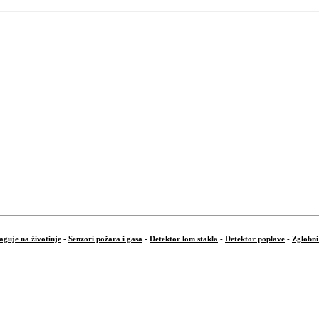
aguje na životinje
-
Senzori požara i gasa
-
Detektor lom stakla
-
Detektor poplave
-
Zglobni