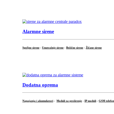
...
.
Alarmne sirene
Spoljne sirene
-
Unutrašnje sirene
-
Bežične sirene
-
Žičane sirene
...
.
Dodatna oprema
Napajanja i akumulatori
-
Moduli za proširenje
-
IP moduli
-
GSM telefon
...