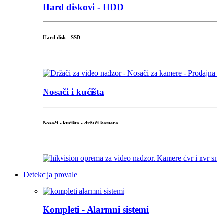
Hard diskovi - HDD
Hard disk
-
SSD
...
Nosači i kućišta
Nosači - kućišta - držači kamera
...
Detekcija provale
Kompleti - Alarmni sistemi