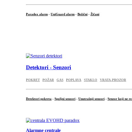
Paradox alarm
-
UniGuard alarm
-
Bežični
-
Žičani
...
...
.
Detektori - Senzori
POKRET
POŽAR
GAS
POPLAVA
STAKLO
VRATA-PROZOR
Detektori pokreta
-
Spoljni senzori
-
Unutrašnji senzori
-
Senzor koji ne re
.
Alarmne centrale