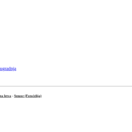
ta letva
-
Senzor (Fotoćelija)