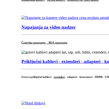
...
Napajanja za video nadzor
Čoperska napajanja - BOX napajanja
Priključni
kablovi - extenderi - adapteri - k
Gotovi priključni kablovi -
extenderi
- adapteri - konventori - HDMI - US
...
.