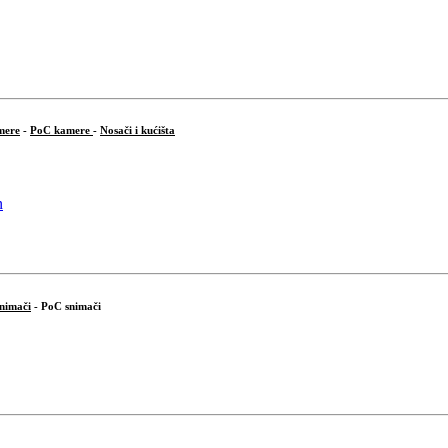
mere
-
PoC kamere
-
Nosači i kućišta
snimači
- PoC snimači