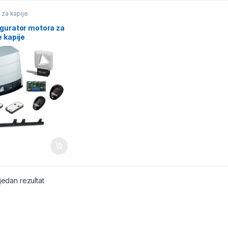
 za kapije
igurator motora za
e kapije
jedan rezultat