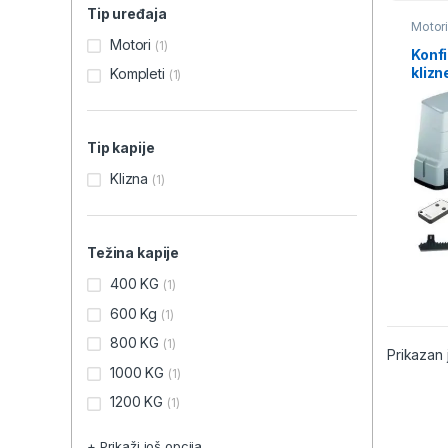
Tip uređaja
Motori
Motori
(1)
Konf
klizn
Kompleti
(1)
Tip kapije
Klizna
(1)
Težina kapije
400 KG
(1)
600 Kg
(1)
800 KG
(1)
Prikazan 
1000 KG
(1)
1200 KG
(1)
+ Prikaži još opcija