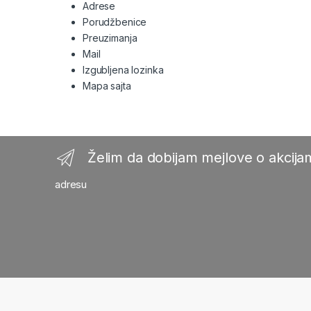
Adrese
Porudžbenice
Preuzimanja
Mail
Izgubljena lozinka
Mapa sajta
Želim da dobijam mejlove o akcijam
adresu