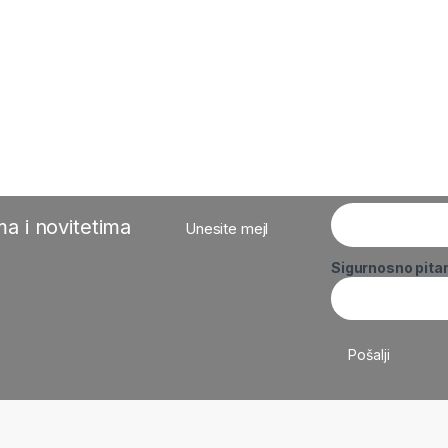
a i novitetima
Unesite mejl
Sigurnosno pita