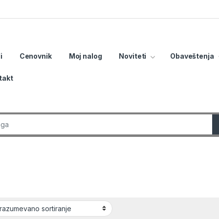
i
Cenovnik
Moj nalog
Noviteti
Obaveštenja
takt
r: