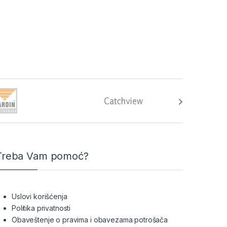
Treba Vam pomoć?
Uslovi korišćenja
Politika privatnosti
Obaveštenje o pravima i obavezama potrošača