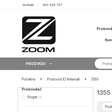
Skip to navigation
Skip to content
Kontakt
063 420 757
Proizvod
Kon
Search fo
PROIZVODI
Početna
Proizvod ID Antenall
1355
Proizvođač
1355
Roger
(1)