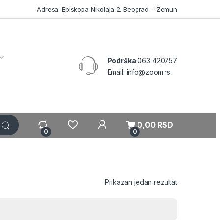
Adresa: Episkopa Nikolaja 2. Beograd – Zemun
Podrška
063 420757
Email: info@zoom.rs
My Account
0,00
RSD
0
0
Prikazan jedan rezultat