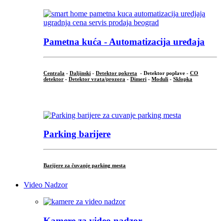
Pametna kuća - Automatizacija uređaja
Centrala
-
Daljinski
-
Detektor pokreta
- Detektor poplave -
CO
detektor
-
Detektor vrata/prozora
-
Dimeri
-
Moduli
-
Sklopka
...
Parking barijere
Barijere za čuvanje parking mesta
Video Nadzor
Kamere za video nadzor