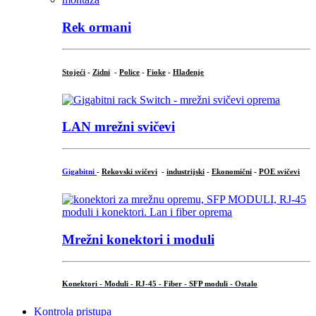
Rek ormani
Stojeći
-
Zidni
-
Police
-
Fioke
-
Hlađenje
LAN mrežni svičevi
Gigabitni
-
Rekovski svičevi
-
industrijski
-
Ekonomični
-
POE svičevi
Mrežni konektori i moduli
Konektori - Moduli - RJ-45 - Fiber - SFP moduli - Ostalo
Kontrola pristupa