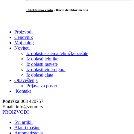
Detektorska vrata
- Ručni detektor metala
.
Proizvodi
Cenovnik
Moj nalog
Noviteti
Iz oblasti sistema tehničke zaštite
Iz oblasti tehnike
Iz oblasti rasvete
Iz oblasti video igara
Iz oblasti alata
Obaveštenja
Prijava za posao
Kontakt
Podrška
063 420757
Email: info@zoom.rs
PROIZVODI
Svi artikli
Alati i mašine
Automatizacija