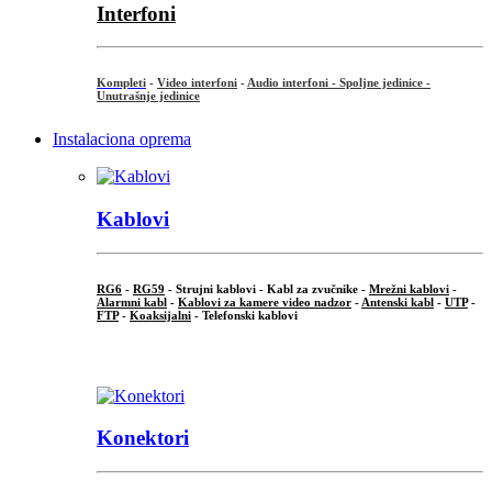
Interfoni
Kompleti
-
Video interfoni
-
Audio interfoni - Spoljne jedinice -
Unutrašnje jedinice
Instalaciona oprema
Kablovi
RG6
-
RG59
- Strujni kablovi - Kabl za zvučnike -
Mrežni kablovi
-
Alarmni kabl
-
Kablovi za kamere video nadzor
-
Antenski kabl
-
UTP
-
FTP
-
Koaksijalni
- Telefonski kablovi
...
Konektori