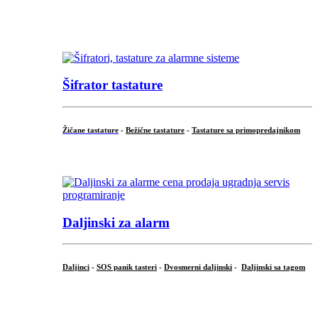
...
...
Šifrator tastature
Žičane tastature
-
Bežične tastature
-
Tastature sa primopredajnikom
...
Daljinski za alarm
Daljinci
-
SOS panik tasteri
-
Dvosmerni daljinski
-
Daljinski sa tagom
...