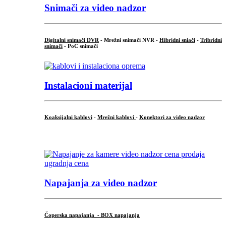
Snimači za video nadzor
Digitalni snimači DVR
- Mrežni snimači NVR -
Hibridni sniači
-
Tribridni
snimači
- PoC snimači
Instalacioni materijal
Koaksijalni kablovi
-
Mrežni kablovi
-
Konektori za video nadzor
...
Napajanja za video nadzor
Čoperska napajanja - BOX napajanja