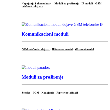
Napajanja i akumulatori
-
Moduli za proširenje
-
IP moduli
-
GSM
telefonska dojava
...
Komunikacioni moduli
GSM telefonska dojava
-
IP internet modul
-
Glasovni modul
...
Moduli za proširenje
Zonsko
-
PGM
-
Napajanje
-
Ripiter pojačivači
...