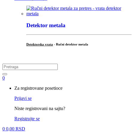
Detektor metala
Detektorska vrata
- Ručni detektor metala
.
Search
for:
0
My
Za registrovane posetioce
Account
Prijavi se
Niste registrovani na sajtu?
Registrujte se
0
0,00
RSD