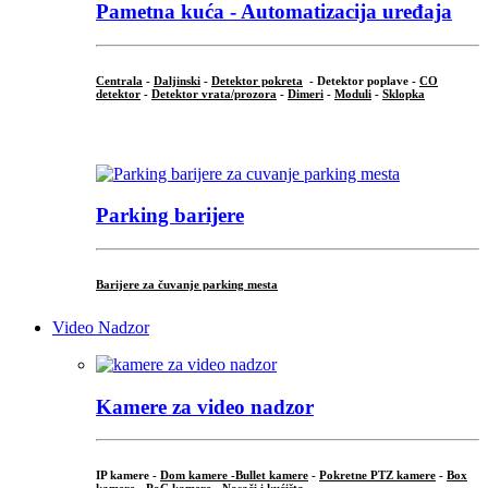
Pametna kuća - Automatizacija uređaja
Centrala
-
Daljinski
-
Detektor pokreta
- Detektor poplave -
CO
detektor
-
Detektor vrata/prozora
-
Dimeri
-
Moduli
-
Sklopka
...
Parking barijere
Barijere za čuvanje parking mesta
Video Nadzor
Kamere za video nadzor
IP kamere -
Dom kamere -
Bullet kamere
-
Pokretne PTZ kamere
-
Box