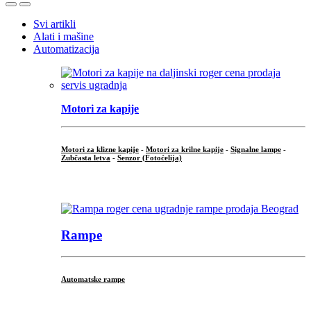
Open
Close
Svi artikli
Alati i mašine
Automatizacija
Motori za kapije
Motori za klizne kapije
-
Motori za krilne kapije
-
Signalne lampe
-
Zubčasta letva
-
Senzor (Fotoćelija)
...
Rampe
Automatske rampe
...