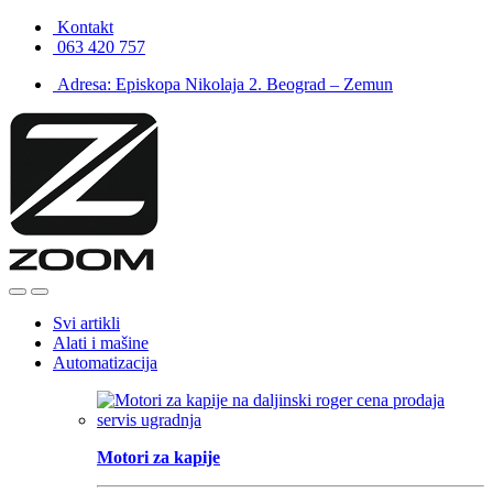
Skip
Skip
Kontakt
to
to
063 420 757
navigation
content
Adresa: Episkopa Nikolaja 2. Beograd – Zemun
Open
Close
Svi artikli
Alati i mašine
Automatizacija
Motori za kapije