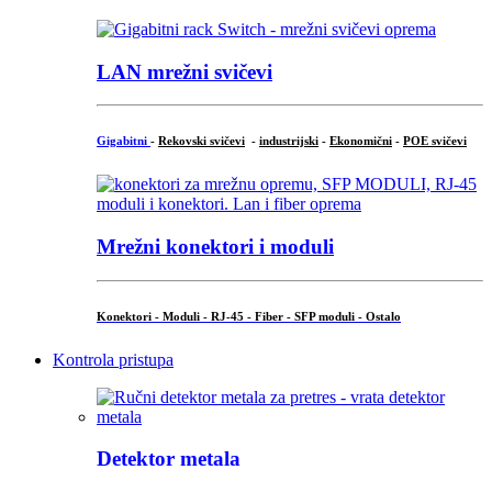
LAN mrežni svičevi
Gigabitni
-
Rekovski svičevi
-
industrijski
-
Ekonomični
-
POE svičevi
Mrežni konektori i moduli
Konektori - Moduli - RJ-45 - Fiber - SFP moduli - Ostalo
Kontrola pristupa
Detektor metala