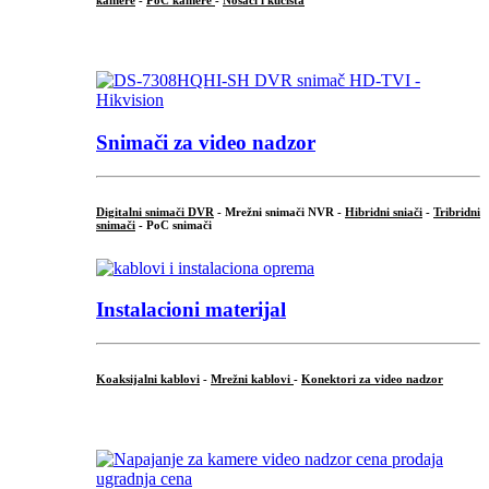
kamere
-
PoC kamere
-
Nosači i kućišta
.
Snimači za video nadzor
Digitalni snimači DVR
- Mrežni snimači NVR -
Hibridni sniači
-
Tribridni
snimači
- PoC snimači
Instalacioni materijal
Koaksijalni kablovi
-
Mrežni kablovi
-
Konektori za video nadzor
...