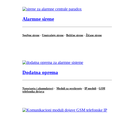
.
Alarmne sirene
Spoljne sirene
-
Unutrašnje sirene
-
Bežične sirene
-
Žičane sirene
...
.
Dodatna oprema
Napajanja i akumulatori
-
Moduli za proširenje
-
IP moduli
-
GSM
telefonska dojava
...