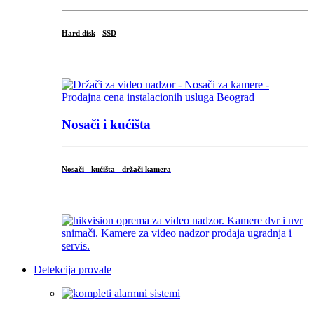
Hard disk
-
SSD
...
Nosači i kućišta
Nosači - kućišta - držači kamera
...
Detekcija provale