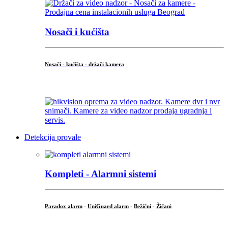
Nosači i kućišta
Nosači - kućišta - držači kamera
...
Detekcija provale
Kompleti - Alarmni sistemi
Paradox alarm
-
UniGuard alarm
-
Bežični
-
Žičani
...