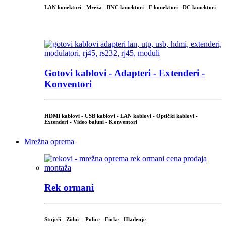
LAN konektori - Mreža -
BNC konektori
-
F konektori
-
DC konektori
...
Gotovi kablovi - Adapteri - Extenderi -
Konventori
HDMI kablovi - USB kablovi - LAN kablovi - Optički kablovi -
Extenderi - Video baluni - Konventori
Mrežna oprema
Rek ormani
Stojeći
-
Zidni
-
Police
-
Fioke
-
Hlađenje