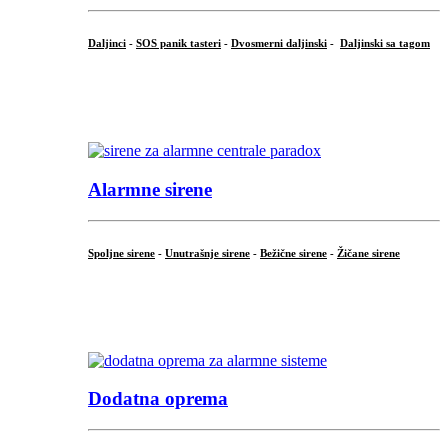
Daljinci
-
SOS panik tasteri
-
Dvosmerni daljinski
-
Daljinski sa tagom
...
.
Alarmne sirene
Spoljne sirene
-
Unutrašnje sirene
-
Bežične sirene
-
Žičane sirene
...
.
Dodatna oprema