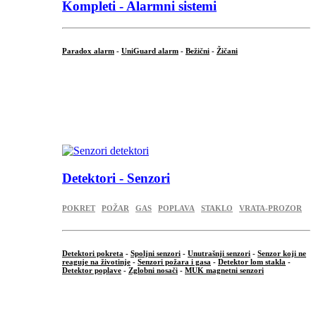
Kompleti - Alarmni sistemi
Paradox alarm
-
UniGuard alarm
-
Bežični
-
Žičani
...
...
.
Detektori - Senzori
POKRET
POŽAR
GAS
POPLAVA
STAKLO
VRATA-PROZOR
Detektori pokreta
-
Spoljni senzori
-
Unutrašnji senzori
-
Senzor koji ne
reaguje na životinje
-
Senzori požara i gasa
-
Detektor lom stakla
-
Detektor poplave
-
Zglobni nosači
-
MUK magnetni senzori
.