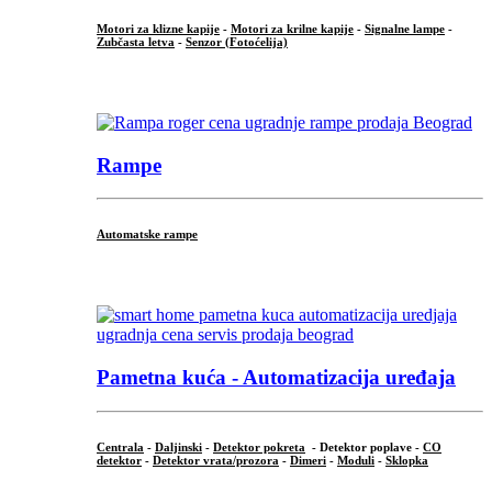
Motori za klizne kapije
-
Motori za krilne kapije
-
Signalne lampe
-
Zubčasta letva
-
Senzor (Fotoćelija)
...
Rampe
Automatske rampe
...
Pametna kuća - Automatizacija uređaja
Centrala
-
Daljinski
-
Detektor pokreta
- Detektor poplave -
CO
detektor
-
Detektor vrata/prozora
-
Dimeri
-
Moduli
-
Sklopka