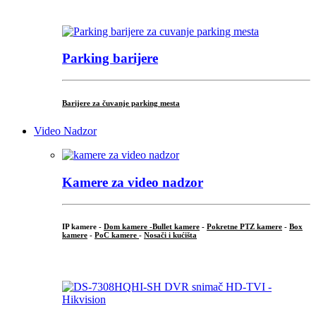
...
Parking barijere
Barijere za čuvanje parking mesta
Video Nadzor
Kamere za video nadzor
IP kamere -
Dom kamere -
Bullet kamere
-
Pokretne PTZ kamere
-
Box
kamere
-
PoC kamere
-
Nosači i kućišta
.