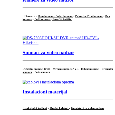
IP kamere -
Dom kamere -
Bullet kamere
-
Pokretne PTZ kamere
-
Box
kamere
-
PoC kamere
-
Nosači i kućišta
.
Snimači za video nadzor
Digitalni snimači DVR
- Mrežni snimači NVR -
Hibridni sniači
-
Tribridni
snimači
- PoC snimači
Instalacioni materijal
Koaksijalni kablovi
-
Mrežni kablovi
-
Konektori za video nadzor