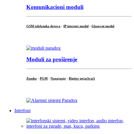
Komunikacioni moduli
GSM telefonska dojava
-
IP internet modul
-
Glasovni modul
...
Moduli za proširenje
Zonsko
-
PGM
-
Napajanje
-
Ripiter pojačivači
...
Interfoni