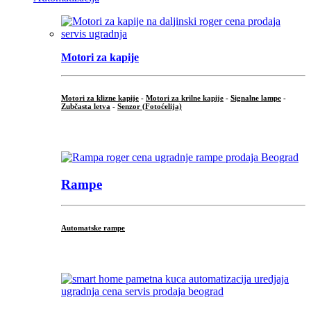
Motori za kapije
Motori za klizne kapije
-
Motori za krilne kapije
-
Signalne lampe
-
Zubčasta letva
-
Senzor (Fotoćelija)
...
Rampe
Automatske rampe
...