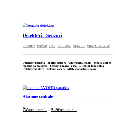
...
.
Detektori - Senzori
POKRET
POŽAR
GAS
POPLAVA
STAKLO
VRATA-PROZOR
Detektori pokreta
-
Spoljni senzori
-
Unutrašnji senzori
-
Senzor koji ne
reaguje na životinje
-
Senzori požara i gasa
-
Detektor lom stakla
-
Detektor poplave
-
Zglobni nosači
-
MUK magnetni senzori
.
Alarmne centrale
Žičane centrale
-
Bežične centrale