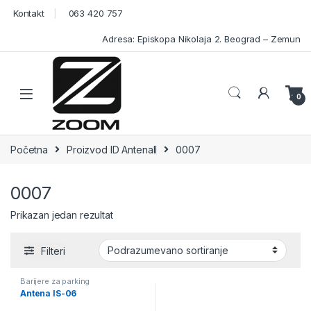
Skip to navigation
Skip to content
Kontakt
063 420 757
Adresa: Episkopa Nikolaja 2. Beograd – Zemun
Open
0
Početna
Proizvod ID Antenall
0007
0007
Prikazan jedan rezultat
Filteri
Barijere za parking
Antena IS-06